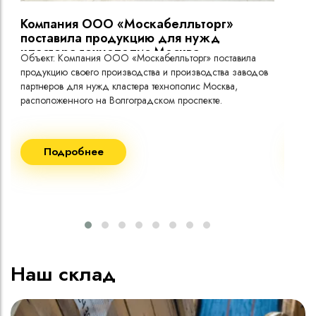
Компания ООО «Москабелльторг»
Вы
поставила продукцию для нужд
кластера технополис Москва.
Объект: Компания ООО «Москабелльторг» поставила
Объ
продукцию своего производства и производства заводов
Меж
партнеров для нужд кластера технополис Москва,
расположенного на Волгоградском проспекте.
Рек
Поставка кабеля:
Пост
Подробнее
ВВГнг(A) LS - 1кВ 1х240 20 000м
ВВГ
ВВГнг(A) LS - 1кВ 1х185 20 000м
ВВГ
ВВГ
ВВГ
ВВГ
Наш склад