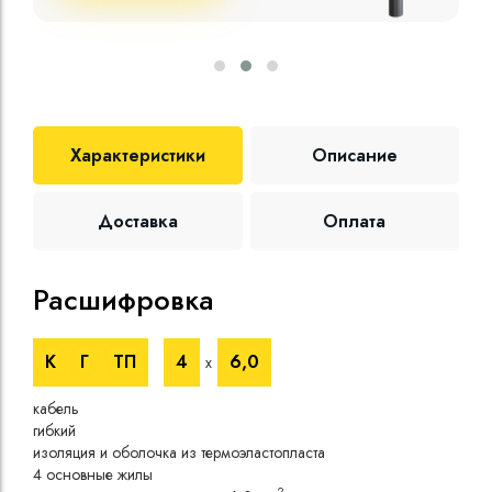
Характеристики
Описание
Доставка
Оплата
Расшифровка
Те
К
Г
ТП
4
6,0
х
Номи
напр
кабель
Номи
гибкий
напр
изоляция и оболочка из термоэластопласта
Испы
4 основные жилы
напр
2