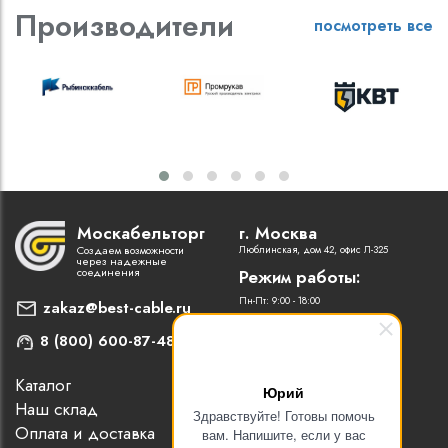
Производители
посмотреть все
Москабельторг
г. Москва
Создаем возможности
Люблинская, дом 42, офис Л-325
через надежные
соединения
Режим работы:
Пн-Пт: 9:00 - 18:00
zakaz@best-cable.ru
8 (800) 600-87-48
Каталог
Наши партнеры
Юрий
Наш склад
Статьи
Здравствуйте! Готовы помочь
Оплата и доставка
Контакты
вам. Напишите, если у вас