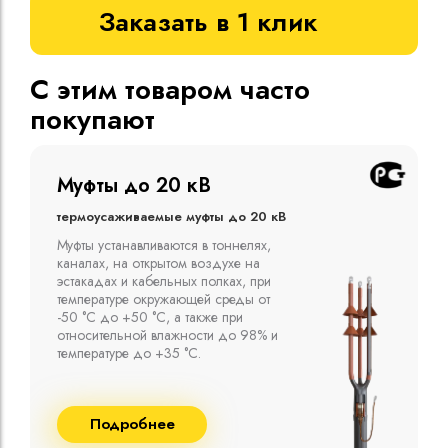
Заказать в 1 клик
С этим товаром часто
покупают
Муфты до 10 кВ
Термоусаживаемые муфты до 10 кВ
Компания ООО "Москабельторг"
предлагает, как соединительные
термоусаживаемые муфты на кабель
напряжением до 10 кВ с изоляцией
из маслопропитанной бумаги и
сшитого полиэтилена собственного
производства
Подробнее