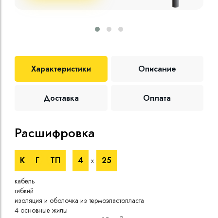
Характеристики
Описание
Доставка
Оплата
Расшифровка
Те
К
Г
ТП
4
25
х
Номи
напр
кабель
Номи
гибкий
напр
изоляция и оболочка из термоэластопласта
Испы
4 основные жилы
напр
2