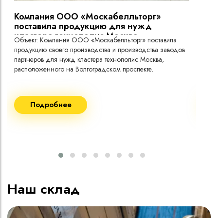
Компания ООО «Москабелльторг»
Вы
поставила продукцию для нужд
кластера технополис Москва.
Объект: Компания ООО «Москабелльторг» поставила
Объ
продукцию своего производства и производства заводов
Меж
партнеров для нужд кластера технополис Москва,
расположенного на Волгоградском проспекте.
Рек
Поставка кабеля:
Пост
Подробнее
ВВГнг(A) LS - 1кВ 1х240 20 000м
ВВГ
ВВГнг(A) LS - 1кВ 1х185 20 000м
ВВГ
ВВГ
ВВГ
ВВГ
Наш склад