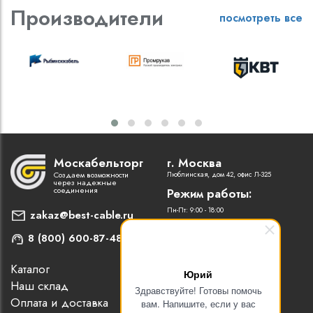
Производители
посмотреть все
Москабельторг
г. Москва
Создаем возможности
Люблинская, дом 42, офис Л-325
через надежные
соединения
Режим работы:
Пн-Пт: 9:00 - 18:00
zakaz@best-cable.ru
8 (800) 600-87-48
Каталог
Наши партнеры
Юрий
Наш склад
Статьи
Здравствуйте! Готовы помочь
Оплата и доставка
Контакты
вам. Напишите, если у вас