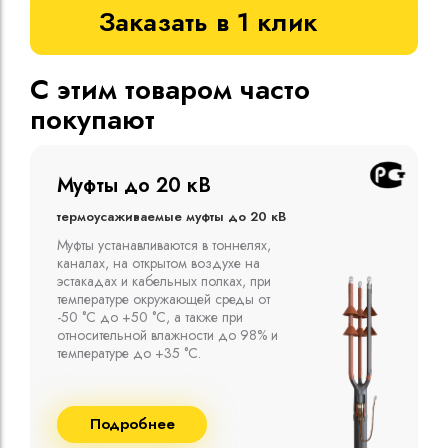
Заказать в 1 клик
С этим товаром часто
покупают
Муфты до 10 кВ
Термоусаживаемые муфты до 10 кВ
Компания ООО "Москабельторг"
предлагает, как соединительные
термоусаживаемые муфты на кабель
напряжением до 10 кВ с изоляцией
из маслопропитанной бумаги и
сшитого полиэтилена собственного
производства
Подробнее