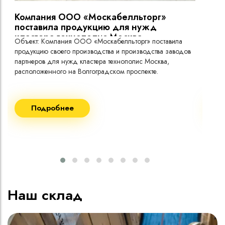
Компания ООО «Москабелльторг»
Вы
поставила продукцию для нужд
кластера технополис Москва.
Объект: Компания ООО «Москабелльторг» поставила
Объ
продукцию своего производства и производства заводов
Меж
партнеров для нужд кластера технополис Москва,
расположенного на Волгоградском проспекте.
Рек
Поставка кабеля:
Пост
Подробнее
ВВГнг(A) LS - 1кВ 1х240 20 000м
ВВГ
ВВГнг(A) LS - 1кВ 1х185 20 000м
ВВГ
ВВГ
ВВГ
ВВГ
Наш склад