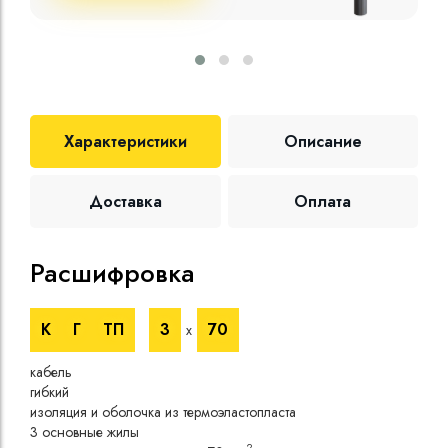
Характеристики
Описание
Доставка
Оплата
Расшифровка
Те
К
Г
ТП
3
70
х
Номи
напр
кабель
Номи
гибкий
напр
изоляция и оболочка из термоэластопласта
Испы
3 основные жилы
напр
2