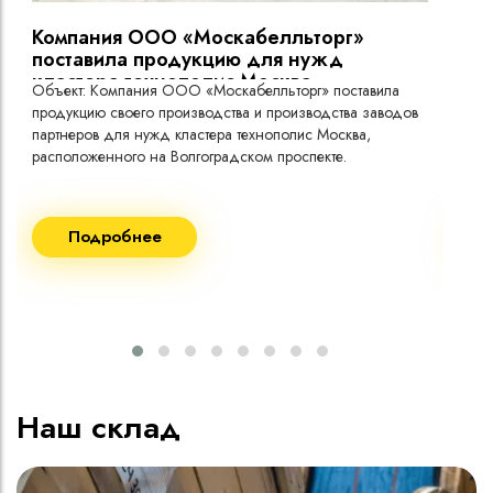
Компания ООО «Москабелльторг»
Вы
поставила продукцию для нужд
кластера технополис Москва.
Объект: Компания ООО «Москабелльторг» поставила
Объ
продукцию своего производства и производства заводов
Меж
партнеров для нужд кластера технополис Москва,
расположенного на Волгоградском проспекте.
Рек
Поставка кабеля:
Пост
Подробнее
ВВГнг(A) LS - 1кВ 1х240 20 000м
ВВГ
ВВГнг(A) LS - 1кВ 1х185 20 000м
ВВГ
ВВГ
ВВГ
ВВГ
Наш склад