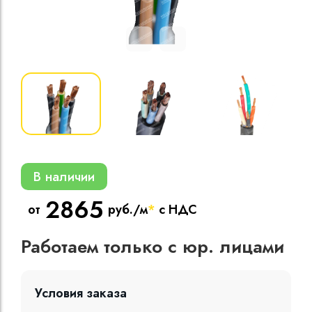
Кабели силовые
полиэтиленовой
кВ
Кабели силовые
изоляцией
В наличии
2865
от
руб./м
*
с НДС
Работаем только с юр. лицами
Условия заказа