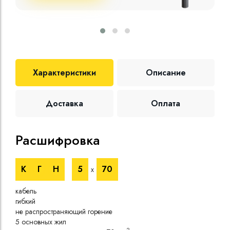
Характеристики
Описание
Доставка
Оплата
Расшифровка
Те
К
Г
Н
5
70
х
Номи
напр
кабель
Номи
гибкий
напр
не распространяющий горение
Испы
5 основных жил
напр
2