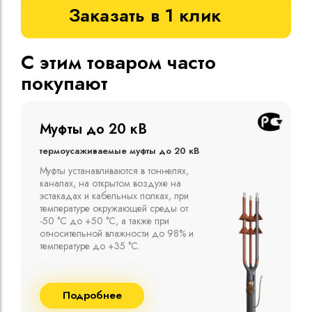
Заказать в 1 клик
С этим товаром часто
покупают
Муфты до 10 кВ
Термоусаживаемые муфты до 10 кВ
Компания ООО "Москабельторг"
предлагает, как соединительные
термоусаживаемые муфты на кабель
напряжением до 10 кВ с изоляцией
из маслопропитанной бумаги и
сшитого полиэтилена собственного
производства
Подробнее