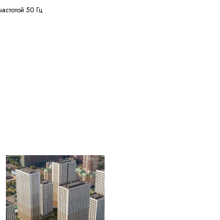
частотой 50 Гц
ее 50 МОм·км
ее 125 м
ее 20% кусками от 20
жных диаметров
+50 °C
ее 2,5 лет с даты
вления
ЫЕ ДЛЯ
004) Жилы