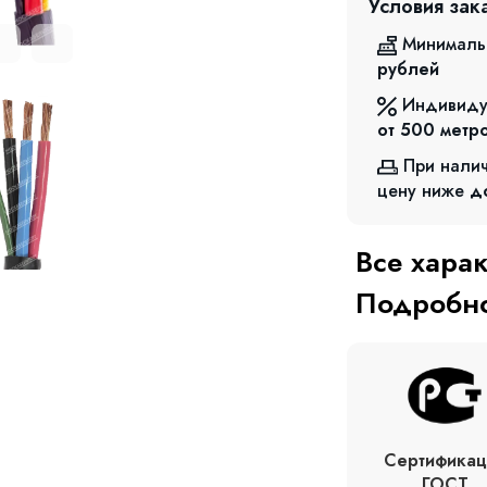
Условия зак
Минималь
рублей
Индивиду
от 500
метр
При нали
цену ниже
д
Все хара
Подробно
Сертификац
ГОСТ