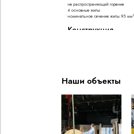
не распространяющий горение
4 основные жилы
номинальное сечение жилы 95 мм
Конструкция
Медная токопроводящая жи
Изоляция из резины типа РТ
натурального и бутадиенового
воздействию масел и агресс
Скрутка изолированных жил 
промежутков между ними, д
круглой формы и защиты от 
Наши объекты
Оболочка из резины типа РШ
полихлоропрена, не поддер
обладающей высокой маслос
эластичностью