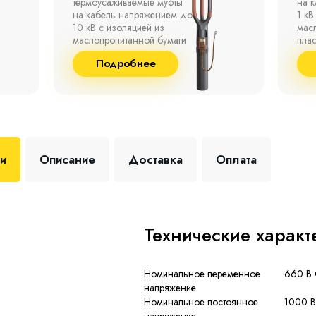
на кабель напряжением до
полк
1 кВ с изоляцией из
окр
маслопропитанной бумаги,
°С д
пластмассы и резины.
отно
до 9
Подробнее
+35 
ки
Описание
Доставка
Оплата
Технические характ
Номинальное переменное
660 В 
напряжение
Номинальное постоянное
1000 В