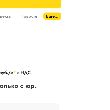
ъекты
Новости
Еще...
руб./м
*
с НДС
только с юр.