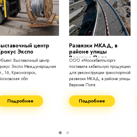
токопроводящие для кабелей, проводо
Выставочный центр
Развязки МКАД, в
Крокус Экспо
районе улицы
Верхние Поля
бъект: Выставочный центр
ООО «Москабелльторг»
рокус Экспо Международная
поставила кабельную продукцию
л., 16, Красногорск,
для реконструкции транспортной
осковская обл.
развязки МКАД, в районе улицы
Верхние Поля
еконструкция 2024.
Строительство 2023 год
Подробнее
Подробнее
оставка кабеля:
Поставка кабеля:
ВГнг(A) - 1кВ 3х150 455м
ВГнг(A) - 1кВ 4х35 63м
ВБШВнг(А)-LS 4х35) -
ВГнг(A) - 1кВ 4х70 150м
1кВ 20000м
ВГнг(A) - 1кВ 4х95 450м
ВБШВнг(А)-LS 4х25) -