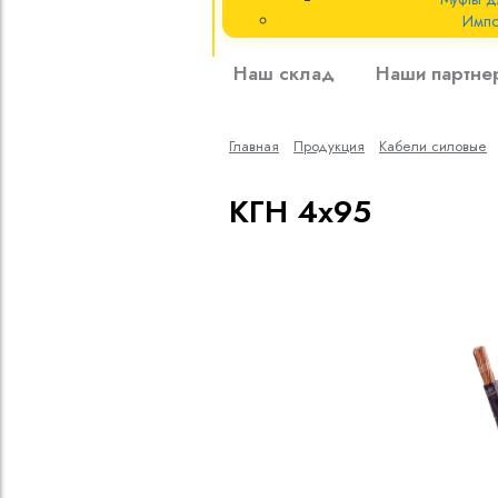
Импо
Кабели силовые
Наш склад
Наши партне
полиэтиленовой
кВ
Главная
Продукция
Кабели cиловые
Кабели силовые
изоляцией
КГН 4х95