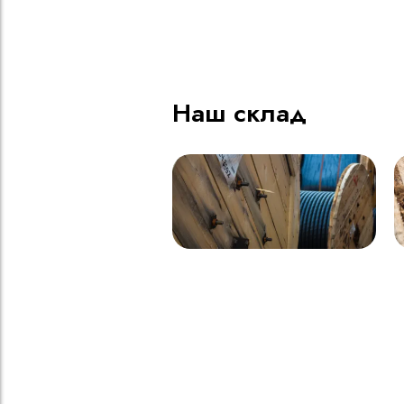
ВВГнг(A) LS - 1кВ 1х185 20
В
000м
Наш склад