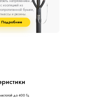
ах, при температуре
термоусаживаемые муфты
ужающей среды от -50
на кабель напряжением 
о +50 °С, а также при
10 кВ с изоляцией из
сительной влажности
маслопропитанной бумаг
8% и температуре до
и сшитого полиэтилена
Подробнее
Подробнее
°С.
собственного производст
еристики
частотой до 400 Гц