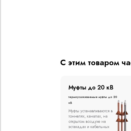
С этим товаром ч
о 20 кВ
Муфты до 10 кВ
ые муфты до 20
Термоусаживаемые муфты до 10
кВ
вливаются в
Компания ООО
алах, на
"Москабельторг"
духе на
предлагает, как
кабельных
соединительные