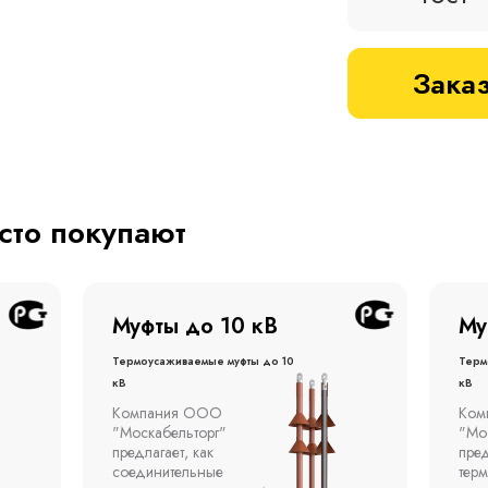
Заказ
асто покупают
Муфты до 1 кВ
Му
Термоусаживаемые муфты до 1
терм
кВ
кВ
Компания ООО
Муфт
"Москабельторг"
тонн
предлагает концевые
откр
термоусаживаемые муфты
эста