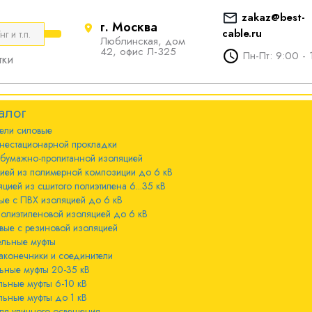
zakaz@best-
г. Москва
cable.ru
Люблинская, дом
е
ты
Болтовые наконечники и
42, офис Л-325
Пн-Пт: 9:00 - 
тки
соединители
стационарной
ечники и
Болтовые наконечники и
алог
соединители 10-240мм²
ели cиловые
 с бумажно-
ы 20-35 кВ
нестационарной прокладки
оляцией
Болтовые наконечники и
 бумажно-пропитанной изоляцией
соединители 300-800мм
ы 6-10 кВ
цией из полимерной композиции до 6 кВ
 с изоляцией из
цией из сшитого полиэтилена 6...35 кВ
мпозиции до 6
ые с ПВХ изоляцией до 6 кВ
ы до 1 кВ
полиэтиленовой изоляцией до 6 кВ
вые с резиновой изоляцией
ного освещения
ельные муфты
 с изоляцией из
аконечники и соединители
лена 6...35 кВ
ьные муфты 20-35 кВ
льные муфты 6-10 кВ
 с ПВХ
льные муфты до 1 кВ
 кВ
ля уличного освещения