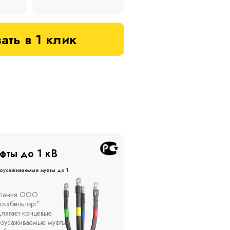
ать в 1 клик
фты до 20 кВ
Муфты до 10 кВ
оусаживаемые муфты до 20
Термоусаживаемые муфты до 
кВ
ы устанавливаются в
Компания ООО
елях, каналах, на
"Москабельторг"
ытом воздухе на
предлагает, как
кадах и кабельных
соединительные