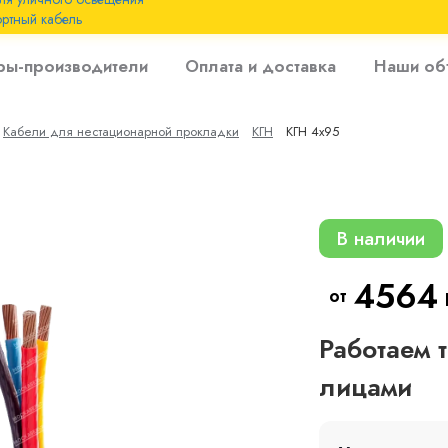
ртный кабель
 с
ры-производители
Оплата и доставка
Наши об
 изоляцией до 6
Кабели для нестационарной прокладки
КГН
КГН 4х95
 с резиновой
В наличии
4564
от
Работаем 
лицами