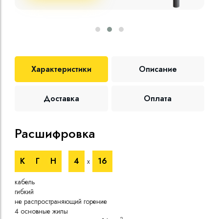
Характеристики
Описание
Доставка
Оплата
Расшифровка
Те
К
Г
Н
4
16
х
Номи
напр
кабель
Номи
гибкий
напр
не распространяющий горение
Испы
4 основные жилы
напр
2