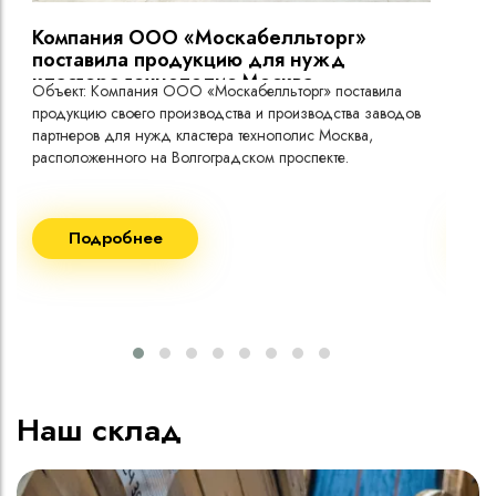
Компания ООО «Москабелльторг»
Вы
поставила продукцию для нужд
кластера технополис Москва.
Объект: Компания ООО «Москабелльторг» поставила
Объ
продукцию своего производства и производства заводов
Меж
партнеров для нужд кластера технополис Москва,
расположенного на Волгоградском проспекте.
Рек
Поставка кабеля:
Пост
Подробнее
ВВГнг(A) LS - 1кВ 1х240 20 000м
ВВГ
ВВГнг(A) LS - 1кВ 1х185 20 000м
ВВГ
ВВГ
ВВГ
ВВГ
Наш склад