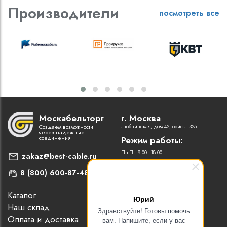
Производители
посмотреть все
Москабельторг
г. Москва
Создаем возможности
Люблинская, дом 42, офис Л-325
через надежные
соединения
Режим работы:
Пн-Пт: 9:00 - 18:00
zakaz@best-cable.ru
8 (800) 600-87-48
Каталог
Наши партнеры
Юрий
Наш склад
Статьи
Здравствуйте! Готовы помочь
Оплата и доставка
Контакты
вам. Напишите, если у вас