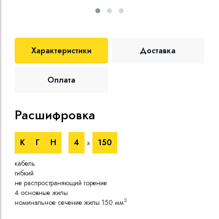
Характеристики
Доставка
Оплата
Расшифровка
Те
К
Г
Н
4
150
х
Номи
напр
кабель
Номи
гибкий
напр
не распространяющий горение
Испы
4 основные жилы
напр
2
номинальное сечение жилы 150 мм
Врем
Длит