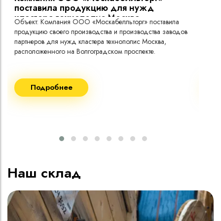
поставила продукцию для нужд
кластера технополис Москва.
Объект: Компания ООО «Москабелльторг» поставила
Объ
продукцию своего производства и производства заводов
Меж
партнеров для нужд кластера технополис Москва,
расположенного на Волгоградском проспекте.
Рек
Поставка кабеля:
Пост
Подробнее
ВВГнг(A) LS - 1кВ 1х240 20 000м
ВВГ
ВВГнг(A) LS - 1кВ 1х185 20 000м
ВВГ
ВВГ
ВВГ
ВВГ
Наш склад