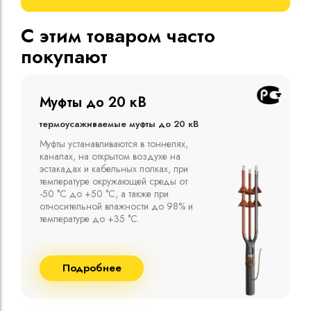
С этим товаром часто
покупают
Муфты до 10 кВ
Термоусаживаемые муфты до 10 кВ
Компания ООО "Москабельторг"
предлагает, как соединительные
термоусаживаемые муфты на кабель
напряжением до 10 кВ с изоляцией
из маслопропитанной бумаги и
сшитого полиэтилена собственного
производства
Подробнее