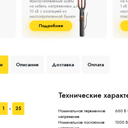
на кабель напряжением до
полк
1 кВ с изоляцией из
окр
маслопропитанной бумаги,
°С д
пластмассы и резины.
отно
до 9
Подробнее
+35 
ки
Описание
Доставка
Оплата
Технические характ
1
25
х
Номинальное переменное
660 В 
напряжение
Номинальное постоянное
1000 В