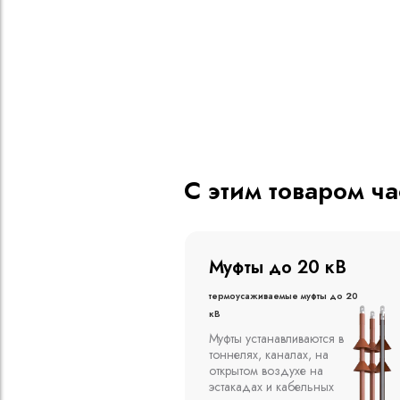
С этим товаром ч
о 20 кВ
Муфты до 10 кВ
ые муфты до 20
Термоусаживаемые муфты до 10
кВ
вливаются в
Компания ООО
алах, на
"Москабельторг"
духе на
предлагает, как
кабельных
соединительные