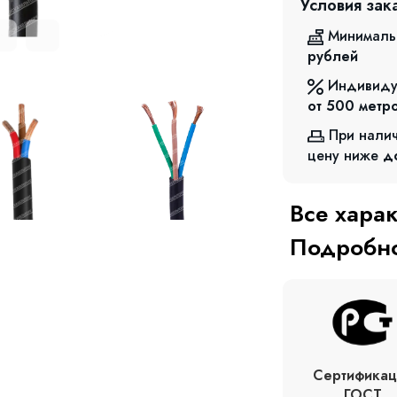
Условия зак
Минималь
рублей
Индивиду
от 500
метр
При нали
цену ниже
д
Все хара
Подробно
Сертификац
ГОСТ