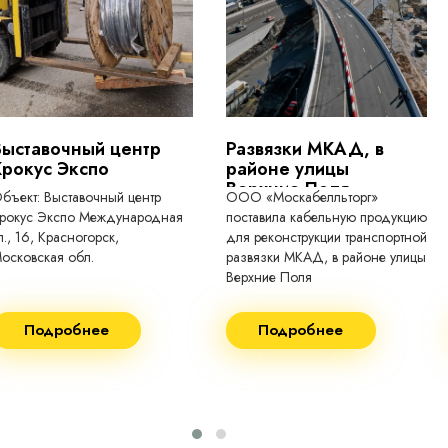
токопроводящие для кабелей, проводо
Выставочный центр
Развязки МКАД, в
Крокус Экспо
районе улицы
Верхние Поля
бъект: Выставочный центр
ООО «Москабелльторг»
рокус Экспо Международная
поставила кабельную продукцию
л., 16, Красногорск,
для реконструкции транспортной
осковская обл.
развязки МКАД, в районе улицы
Верхние Поля
еконструкция 2024.
Строительство 2023 год
Подробнее
Подробнее
оставка кабеля:
Поставка кабеля:
ВГнг(A) - 1кВ 3х150 455м
ВГнг(A) - 1кВ 4х35 63м
ВБШВнг(А)-LS 4х35) -
ВГнг(A) - 1кВ 4х70 150м
1кВ 20000м
ВГнг(A) - 1кВ 4х95 450м
ВБШВнг(А)-LS 4х25) -