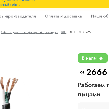
ртный кабель
 с
ры-производители
Оплата и доставка
Наши об
 изоляцией до 6
Кабели для нестационарной прокладки
КГН
КГН 3х70+1х25
 с резиновой
В наличии
2666
от
Работаем 
лицами