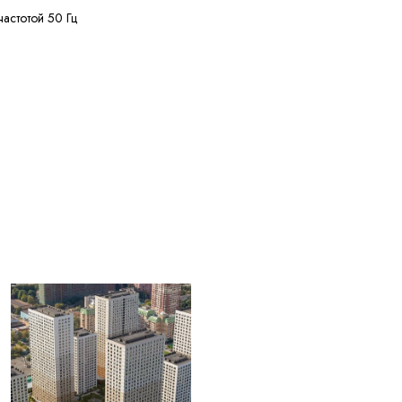
частотой 50 Гц
ее 50 МОм·км
ее 125 м
ее 20% кусками от 20
жных диаметров
+50 °C
ее 2,5 лет с даты
вления
ЫЕ ДЛЯ
004) Жилы