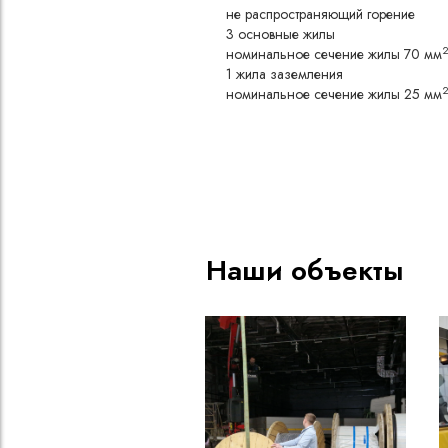
не распространяющий горение
3 основные жилы
номинальное сечение жилы 70 мм
1 жила заземления
номинальное сечение жилы 25 мм
Конструкция
Медная токопроводящая жи
Изоляция из резины типа РТ
натурального и бутадиенового
воздействию масел и агресс
Скрутка изолированных жил 
Наши объекты
промежутков между ними, д
круглой формы и защиты от 
Оболочка из резины типа РШ
полихлоропрена, не поддер
обладающей высокой маслос
эластичностью