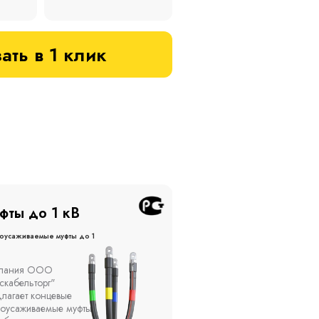
ать в 1 клик
фты до 20 кВ
Муфты до 10 кВ
оусаживаемые муфты до 20
Термоусаживаемые муфты до 
кВ
ы устанавливаются в
Компания ООО
елях, каналах, на
"Москабельторг"
ытом воздухе на
предлагает, как
кадах и кабельных
соединительные