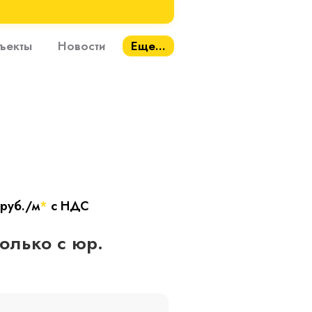
ъекты
Новости
Еще...
руб./м
*
с НДС
только с юр.