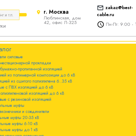
zakaz@best-
г. Москва
cable.ru
Люблинская, дом
е
ты
Болтовые наконечники и
42, офис Л-325
Пн-Пт: 9:00 - 
тки
соединители
стационарной
ечники и
Болтовые наконечники и
алог
соединители 10-240мм²
ели cиловые
 с бумажно-
ы 20-35 кВ
нестационарной прокладки
оляцией
Болтовые наконечники и
 бумажно-пропитанной изоляцией
соединители 300-800мм
ы 6-10 кВ
цией из полимерной композиции до 6 кВ
 с изоляцией из
цией из сшитого полиэтилена 6...35 кВ
мпозиции до 6
ые с ПВХ изоляцией до 6 кВ
ы до 1 кВ
полиэтиленовой изоляцией до 6 кВ
вые с резиновой изоляцией
ного освещения
ельные муфты
 с изоляцией из
аконечники и соединители
лена 6...35 кВ
ьные муфты 20-35 кВ
льные муфты 6-10 кВ
 с ПВХ
льные муфты до 1 кВ
 кВ
ля уличного освещения