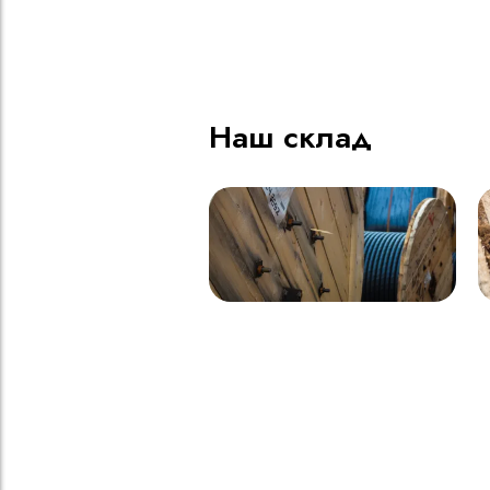
ВВГнг(A) LS - 1кВ 1х185 20
В
000м
Наш склад