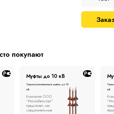
Заказ
асто покупают
Муфты до 1 кВ
Му
Термоусаживаемые муфты до 1
терм
кВ
кВ
Компания ООО
Муфт
"Москабельторг"
тонн
предлагает концевые
откр
термоусаживаемые муфты
эста