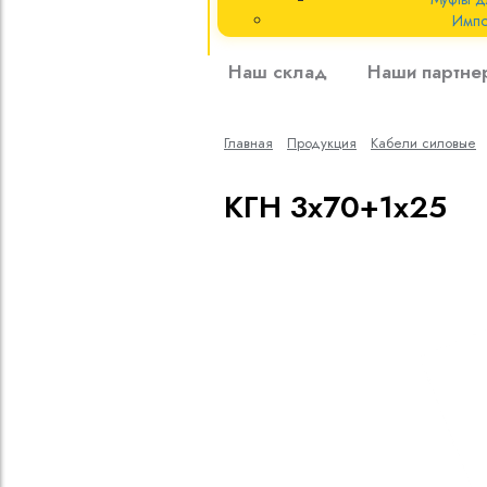
Импо
Кабели силовые
Наш склад
Наши партне
полиэтиленовой
кВ
Главная
Продукция
Кабели cиловые
Кабели силовые
изоляцией
КГН 3х70+1х25