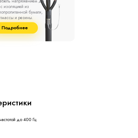
ах, при температуре
термоусаживаемые муфты
ужающей среды от -50
на кабель напряжением 
о +50 °С, а также при
10 кВ с изоляцией из
сительной влажности
маслопропитанной бумаг
8% и температуре до
и сшитого полиэтилена
Подробнее
Подробнее
°С.
собственного производст
еристики
частотой до 400 Гц