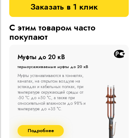
Заказать в 1 клик
С этим товаром часто
покупают
Муфты до 10 кВ
Термоусаживаемые муфты до 10 кВ
Компания ООО "Москабельторг"
предлагает, как соединительные
термоусаживаемые муфты на кабель
напряжением до 10 кВ с изоляцией
из маслопропитанной бумаги и
сшитого полиэтилена собственного
производства
Подробнее