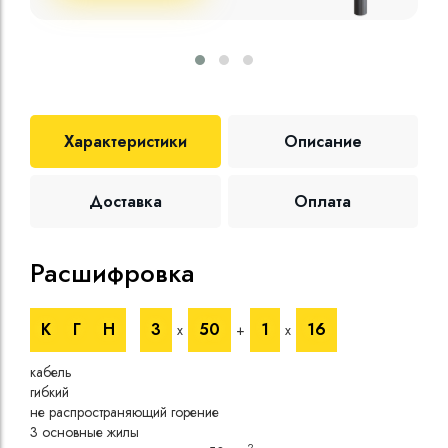
Характеристики
Описание
Доставка
Оплата
Расшифровка
Те
К
Г
Н
3
50
1
16
х
+
х
Номи
напр
кабель
Номи
гибкий
напр
не распространяющий горение
Испы
3 основные жилы
напр
2