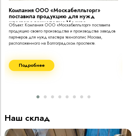
Компания ООО «Москабелльторг»
Вы
поставила продукцию для нужд
кластера технополис Москва.
Объект: Компания ООО «Москабелльторг» поставила
Объ
продукцию своего производства и производства заводов
Меж
партнеров для нужд кластера технополис Москва,
расположенного на Волгоградском проспекте.
Рек
Поставка кабеля:
Пост
Подробнее
ВВГнг(A) LS - 1кВ 1х240 20 000м
ВВГ
ВВГнг(A) LS - 1кВ 1х185 20 000м
ВВГ
ВВГ
ВВГ
ВВГ
Наш склад