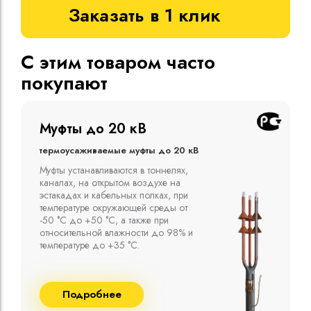
Заказать в 1 клик
С этим товаром часто
покупают
Муфты до 10 кВ
Термоусаживаемые муфты до 10 кВ
Компания ООО "Москабельторг"
предлагает, как соединительные
термоусаживаемые муфты на кабель
напряжением до 10 кВ с изоляцией
из маслопропитанной бумаги и
сшитого полиэтилена собственного
производства
Подробнее