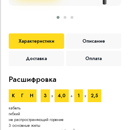
Характеристики
Описание
Доставка
Оплата
Расшифровка
Те
К
Г
Н
3
4,0
1
2,5
х
+
х
Номи
напр
кабель
Номи
гибкий
напр
не распространяющий горение
Испы
3 основные жилы
напр
2