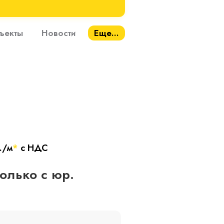
ъекты
Новости
Еще...
./м
*
с НДС
только с юр.