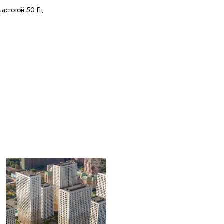
частотой 50 Гц
ее 50 МОм·км
ее 150 м
ее 20% кусками от 20
жных диаметров
+50 °C
ее 2,5 лет с даты
вления
ЫЕ ДЛЯ
004) Жилы