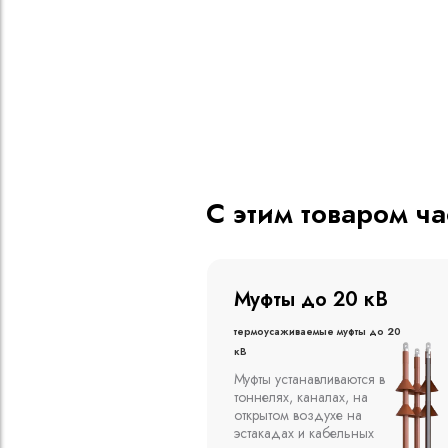
С этим товаром ч
о 20 кВ
Муфты до 10 кВ
ые муфты до 20
Термоусаживаемые муфты до 10
кВ
вливаются в
Компания ООО
алах, на
"Москабельторг"
духе на
предлагает, как
кабельных
соединительные