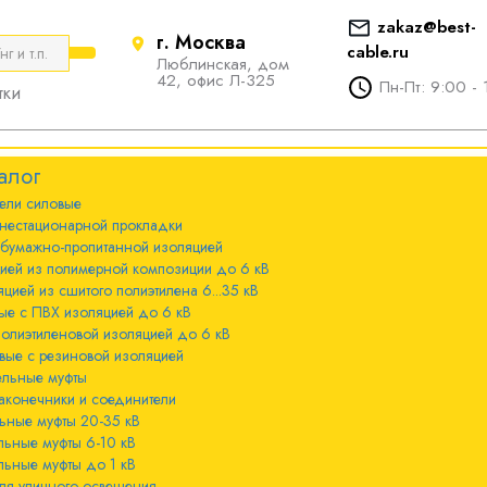
zakaz@best-
г. Москва
cable.ru
Люблинская, дом
е
ты
Болтовые наконечники и
42, офис Л-325
Пн-Пт: 9:00 - 
тки
соединители
стационарной
ечники и
Болтовые наконечники и
алог
соединители 10-240мм²
ели cиловые
 с бумажно-
ы 20-35 кВ
нестационарной прокладки
оляцией
Болтовые наконечники и
 бумажно-пропитанной изоляцией
соединители 300-800мм
ы 6-10 кВ
цией из полимерной композиции до 6 кВ
 с изоляцией из
цией из сшитого полиэтилена 6...35 кВ
мпозиции до 6
ые с ПВХ изоляцией до 6 кВ
ы до 1 кВ
полиэтиленовой изоляцией до 6 кВ
вые с резиновой изоляцией
ного освещения
ельные муфты
 с изоляцией из
аконечники и соединители
лена 6...35 кВ
ьные муфты 20-35 кВ
льные муфты 6-10 кВ
 с ПВХ
льные муфты до 1 кВ
 кВ
ля уличного освещения