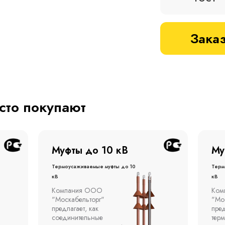
Заказ
асто покупают
Муфты до 1 кВ
Му
Термоусаживаемые муфты до 1
терм
кВ
кВ
Компания ООО
Муфт
"Москабельторг"
тонн
предлагает концевые
откр
термоусаживаемые муфты
эста