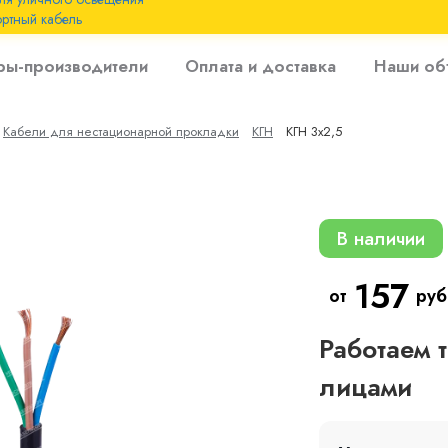
ртный кабель
 с
ры-производители
Оплата и доставка
Наши об
 изоляцией до 6
Кабели для нестационарной прокладки
КГН
КГН 3х2,5
 с резиновой
В наличии
157
от
руб
Работаем 
лицами