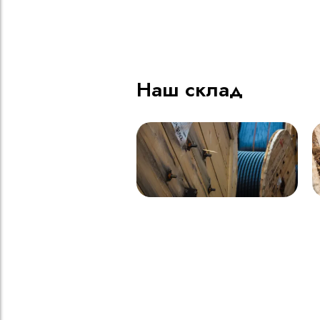
ВВГнг(A) LS - 1кВ 1х185 20
В
000м
Наш склад