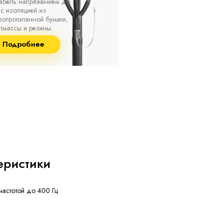
ах, при температуре
термоусаживаемые муфты
ужающей среды от -50
на кабель напряжением 
о +50 °С, а также при
10 кВ с изоляцией из
сительной влажности
маслопропитанной бумаг
8% и температуре до
и сшитого полиэтилена
Подробнее
Подробнее
°С.
собственного производст
еристики
частотой до 400 Гц