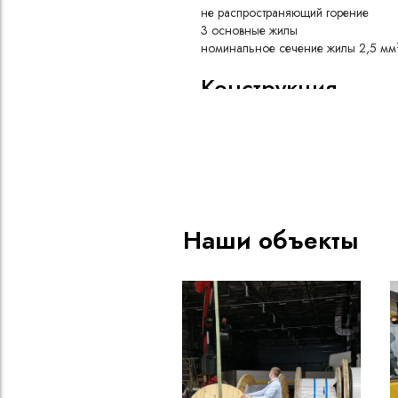
не распространяющий горение
3 основные жилы
номинальное сечение жилы 2,5 мм
Конструкция
Медная токопроводящая жи
Изоляция из резины типа РТ
натурального и бутадиенового
воздействию масел и агресс
Скрутка изолированных жил 
промежутков между ними, д
круглой формы и защиты от 
Наши объекты
Оболочка из резины типа РШ
полихлоропрена, не поддер
обладающей высокой маслос
эластичностью