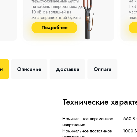
на кабель напряжением до
полк
1 кВ с изоляцией из
окр
маслопропитанной бумаги,
°С д
пластмассы и резины.
отно
до 9
Подробнее
+35 
ки
Описание
Доставка
Оплата
Технические характ
Номинальное переменное
660 В 
напряжение
Номинальное постоянное
1000 В