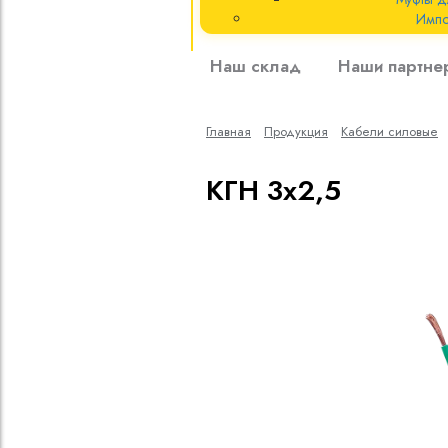
Импо
Кабели силовые
Наш склад
Наши партне
полиэтиленовой
кВ
Главная
Продукция
Кабели cиловые
Кабели силовые
изоляцией
КГН 3х2,5