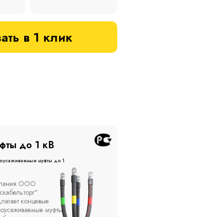
ать в 1 клик
фты до 20 кВ
Муфты до 10 кВ
оусаживаемые муфты до 20
Термоусаживаемые муфты до 
кВ
ы устанавливаются в
Компания ООО
елях, каналах, на
"Москабельторг"
ытом воздухе на
предлагает, как
кадах и кабельных
соединительные