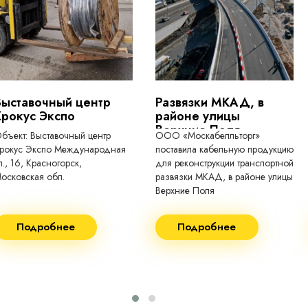
токопроводящие для кабелей, проводо
Выставочный центр
Развязки МКАД, в
Крокус Экспо
районе улицы
Верхние Поля
бъект: Выставочный центр
ООО «Москабелльторг»
рокус Экспо Международная
поставила кабельную продукцию
л., 16, Красногорск,
для реконструкции транспортной
осковская обл.
развязки МКАД, в районе улицы
Верхние Поля
еконструкция 2024.
Строительство 2023 год
Подробнее
Подробнее
оставка кабеля:
Поставка кабеля:
ВГнг(A) - 1кВ 3х150 455м
ВГнг(A) - 1кВ 4х35 63м
ВБШВнг(А)-LS 4х35) -
ВГнг(A) - 1кВ 4х70 150м
1кВ 20000м
ВГнг(A) - 1кВ 4х95 450м
ВБШВнг(А)-LS 4х25) -