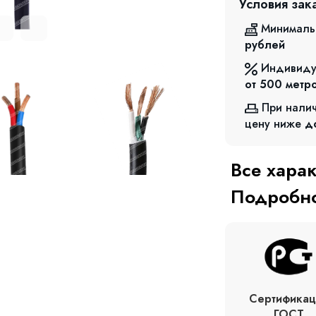
Условия зак
Минималь
рублей
Индивиду
от 500
метр
При нали
цену ниже
д
Все хара
Подробно
Сертификац
ГОСТ