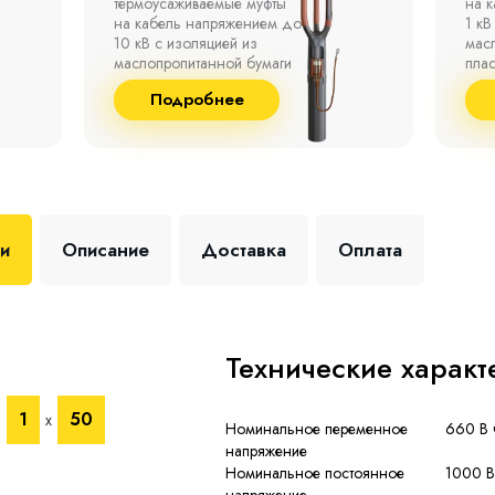
на кабель напряжением до
полк
1 кВ с изоляцией из
окр
маслопропитанной бумаги,
°С д
пластмассы и резины.
отно
до 9
Подробнее
+35 
ки
Описание
Доставка
Оплата
Технические характ
1
50
+
х
Номинальное переменное
660 В 
напряжение
Номинальное постоянное
1000 В