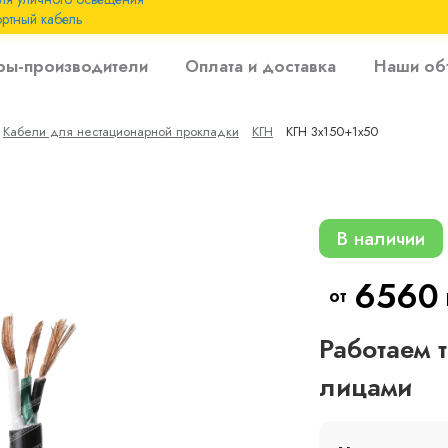
ртный кабель
 с
ры-производители
Оплата и доставка
Наши об
 изоляцией до 6
Кабели для нестационарной прокладки
КГН
КГН 3х150+1х50
 с резиновой
В наличии
6560
от
Работаем 
лицами