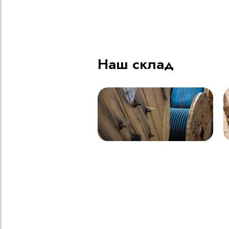
ВВГнг(A) LS - 1кВ 1х185 20
В
000м
Наш склад