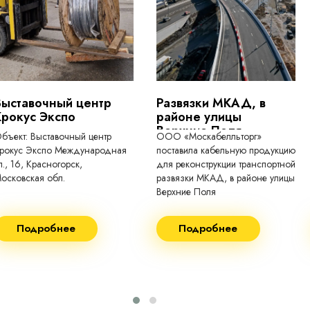
токопроводящие для кабелей, проводо
Выставочный центр
Развязки МКАД, в
Крокус Экспо
районе улицы
Верхние Поля
бъект: Выставочный центр
ООО «Москабелльторг»
рокус Экспо Международная
поставила кабельную продукцию
л., 16, Красногорск,
для реконструкции транспортной
осковская обл.
развязки МКАД, в районе улицы
Верхние Поля
еконструкция 2024.
Строительство 2023 год
Подробнее
Подробнее
оставка кабеля:
Поставка кабеля:
ВГнг(A) - 1кВ 3х150 455м
ВГнг(A) - 1кВ 4х35 63м
ВБШВнг(А)-LS 4х35) -
ВГнг(A) - 1кВ 4х70 150м
1кВ 20000м
ВГнг(A) - 1кВ 4х95 450м
ВБШВнг(А)-LS 4х25) -