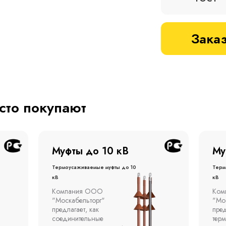
Заказ
асто покупают
Муфты до 1 кВ
Му
Термоусаживаемые муфты до 1
терм
кВ
кВ
Компания ООО
Муфт
"Москабельторг"
тонн
предлагает концевые
откр
термоусаживаемые муфты
эста