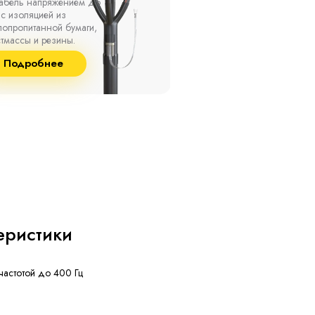
ах, при температуре
термоусаживаемые муфты
ужающей среды от -50
на кабель напряжением 
о +50 °С, а также при
10 кВ с изоляцией из
сительной влажности
маслопропитанной бумаг
8% и температуре до
и сшитого полиэтилена
Подробнее
Подробнее
°С.
собственного производст
еристики
частотой до 400 Гц