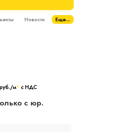
ъекты
Новости
Еще...
руб./м
*
с НДС
только с юр.