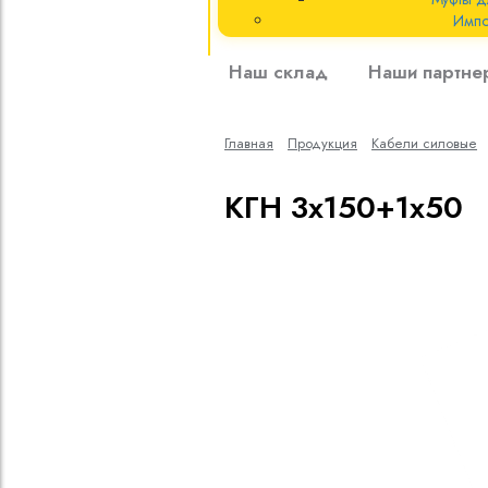
Импо
Кабели силовые
Наш склад
Наши партне
полиэтиленовой
кВ
Главная
Продукция
Кабели cиловые
Кабели силовые
изоляцией
КГН 3х150+1х50