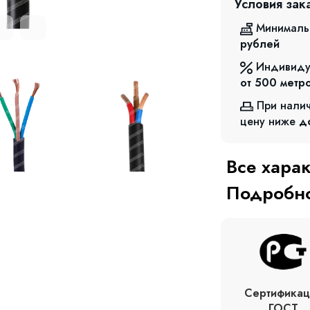
Условия зак
Минималь
рублей
Индивиду
от 500
метр
При нали
цену ниже
д
Все хара
Подробно
Сертификац
ГОСТ