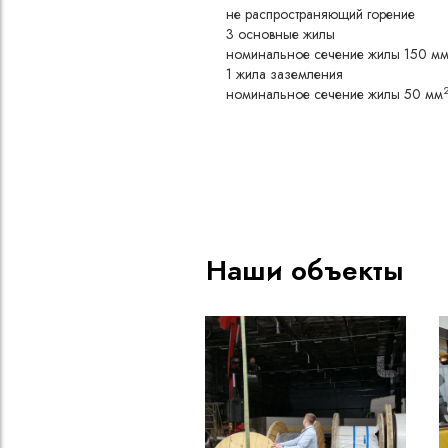
не распространяющий горение
3 основные жилы
номинальное сечение жилы 150 м
1 жила заземления
номинальное сечение жилы 50 мм
Конструкция
Медная токопроводящая жи
Изоляция из резины типа РТ
натурального и бутадиенового
воздействию масел и агресс
Скрутка изолированных жил 
Наши объекты
промежутков между ними, д
круглой формы и защиты от 
Оболочка из резины типа РШ
полихлоропрена, не поддер
обладающей высокой маслос
эластичностью