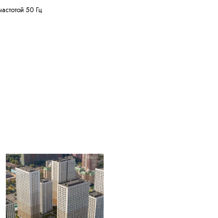
частотой 50 Гц
ее 50 МОм·км
ее 125 м
ее 20% кусками от 20
жных диаметров
+50 °C
ее 2,5 лет с даты
вления
ЫЕ ДЛЯ
004) Жилы