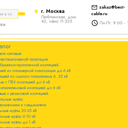
zakaz@best-
г. Москва
cable.ru
Люблинская, дом
е
ты
Болтовые наконечники и
42, офис Л-325
Пн-Пт: 9:00 - 
тки
соединители
стационарной
ечники и
Болтовые наконечники и
алог
соединители 10-240мм²
ели cиловые
 с бумажно-
ы 20-35 кВ
нестационарной прокладки
оляцией
Болтовые наконечники и
 бумажно-пропитанной изоляцией
соединители 300-800мм
ы 6-10 кВ
цией из полимерной композиции до 6 кВ
 с изоляцией из
цией из сшитого полиэтилена 6...35 кВ
мпозиции до 6
ые с ПВХ изоляцией до 6 кВ
ы до 1 кВ
полиэтиленовой изоляцией до 6 кВ
вые с резиновой изоляцией
ного освещения
ельные муфты
 с изоляцией из
аконечники и соединители
лена 6...35 кВ
ьные муфты 20-35 кВ
льные муфты 6-10 кВ
 с ПВХ
льные муфты до 1 кВ
 кВ
ля уличного освещения