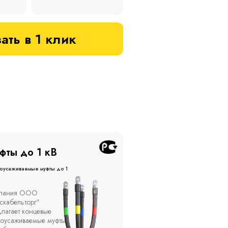
ать в 1 клик
фты до 20 кВ
Муфты до 10 кВ
оусаживаемые муфты до 20
Термоусаживаемые муфты до 
кВ
ы устанавливаются в
Компания ООО
елях, каналах, на
"Москабельторг"
ытом воздухе на
предлагает, как
кадах и кабельных
соединительные