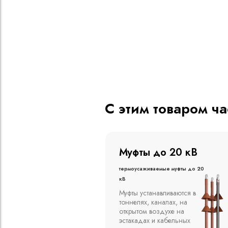
С этим товаром ч
о 20 кВ
Муфты до 10 кВ
ые муфты до 20
Термоусаживаемые муфты до 10
кВ
вливаются в
Компания ООО
алах, на
"Москабельторг"
духе на
предлагает, как
кабельных
соединительные