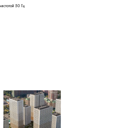
частотой 50 Гц
ее 50 МОм·км
ее 150 м
ее 20% кусками от 20
жных диаметров
+50 °C
ее 2,5 лет с даты
вления
ЫЕ ДЛЯ
004) Жилы