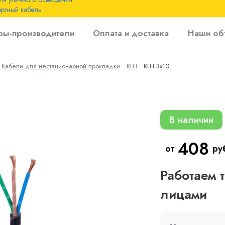
ртный кабель
 с
ры-производители
Оплата и доставка
Наши об
 изоляцией до 6
Кабели для нестационарной прокладки
КГН
КГН 3х10
 с резиновой
В наличии
408
от
ру
Работаем 
лицами