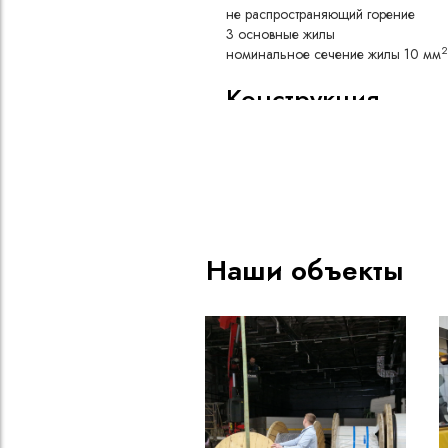
не распространяющий горение
3 основные жилы
2
номинальное сечение жилы 10 мм
Конструкция
Медная токопроводящая жи
Изоляция из резины типа РТ
натурального и бутадиенового
воздействию масел и агресс
Скрутка изолированных жил 
промежутков между ними, д
круглой формы и защиты от 
Наши объекты
Оболочка из резины типа РШ
полихлоропрена, не поддер
обладающей высокой маслос
эластичностью