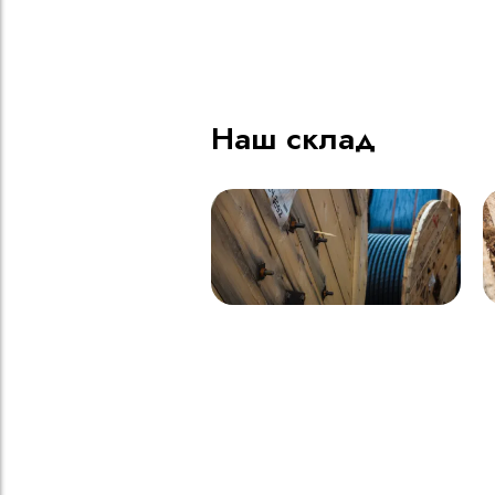
ВВГнг(A) LS - 1кВ 1х185 20
В
000м
Наш склад