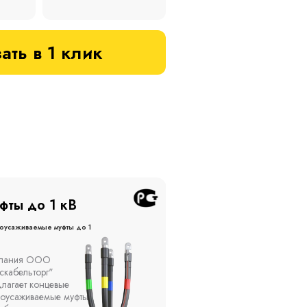
ать в 1 клик
фты до 20 кВ
Муфты до 10 кВ
оусаживаемые муфты до 20
Термоусаживаемые муфты до 
кВ
ы устанавливаются в
Компания ООО
елях, каналах, на
"Москабельторг"
ытом воздухе на
предлагает, как
кадах и кабельных
соединительные