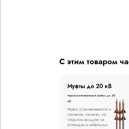
С этим товаром ч
о 20 кВ
Муфты до 10 кВ
ые муфты до 20
Термоусаживаемые муфты до 10
кВ
вливаются в
Компания ООО
алах, на
"Москабельторг"
духе на
предлагает, как
кабельных
соединительные