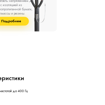
ах, при температуре
термоусаживаемые муфты
ужающей среды от -50
на кабель напряжением 
о +50 °С, а также при
10 кВ с изоляцией из
сительной влажности
маслопропитанной бумаг
8% и температуре до
и сшитого полиэтилена
Подробнее
Подробнее
°С.
собственного производст
еристики
частотой до 400 Гц