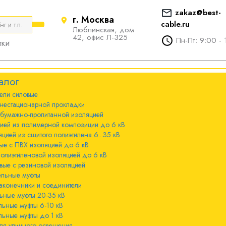
zakaz@best-
г. Москва
cable.ru
Люблинская, дом
е
ты
Болтовые наконечники и
42, офис Л-325
Пн-Пт: 9:00 - 
тки
соединители
стационарной
ечники и
Болтовые наконечники и
алог
соединители 10-240мм²
ели cиловые
 с бумажно-
ы 20-35 кВ
нестационарной прокладки
оляцией
Болтовые наконечники и
 бумажно-пропитанной изоляцией
соединители 300-800мм
ы 6-10 кВ
цией из полимерной композиции до 6 кВ
 с изоляцией из
цией из сшитого полиэтилена 6...35 кВ
мпозиции до 6
ые с ПВХ изоляцией до 6 кВ
ы до 1 кВ
полиэтиленовой изоляцией до 6 кВ
вые с резиновой изоляцией
ного освещения
ельные муфты
 с изоляцией из
аконечники и соединители
лена 6...35 кВ
ьные муфты 20-35 кВ
льные муфты 6-10 кВ
 с ПВХ
льные муфты до 1 кВ
 кВ
ля уличного освещения