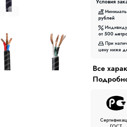
Условия зак
Минималь
рублей
Индивиду
от 500
метр
При нали
цену ниже
д
Все хара
Подробно
Сертификац
ГОСТ