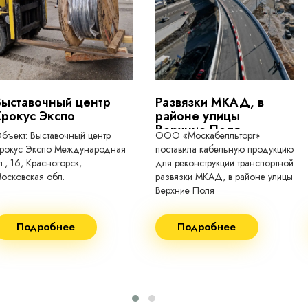
токопроводящие для кабелей, проводо
Выставочный центр
Развязки МКАД, в
Крокус Экспо
районе улицы
Верхние Поля
бъект: Выставочный центр
ООО «Москабелльторг»
рокус Экспо Международная
поставила кабельную продукцию
л., 16, Красногорск,
для реконструкции транспортной
осковская обл.
развязки МКАД, в районе улицы
Верхние Поля
еконструкция 2024.
Строительство 2023 год
Подробнее
Подробнее
оставка кабеля:
Поставка кабеля:
ВГнг(A) - 1кВ 3х150 455м
ВГнг(A) - 1кВ 4х35 63м
ВБШВнг(А)-LS 4х35) -
ВГнг(A) - 1кВ 4х70 150м
1кВ 20000м
ВГнг(A) - 1кВ 4х95 450м
ВБШВнг(А)-LS 4х25) -