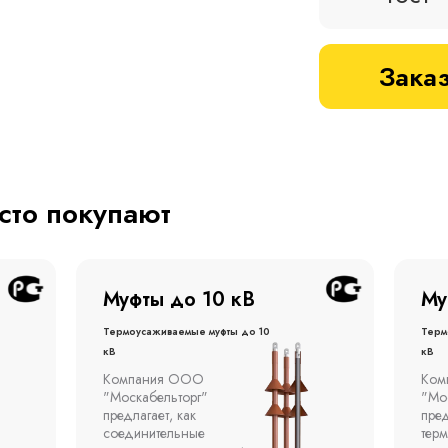
Заказ
асто покупают
Муфты до 1 кВ
Му
Термоусаживаемые муфты до 1
терм
кВ
кВ
Компания ООО
Муфт
"Москабельторг"
тонн
предлагает концевые
откр
термоусаживаемые муфты
эста