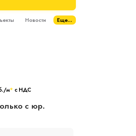
ъекты
Новости
Еще...
б./м
*
с НДС
только с юр.