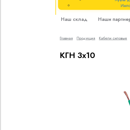
Импо
Кабели силовые
Наш склад
Наши партне
полиэтиленовой
кВ
Главная
Продукция
Кабели cиловые
Кабели силовые
изоляцией
КГН 3х10