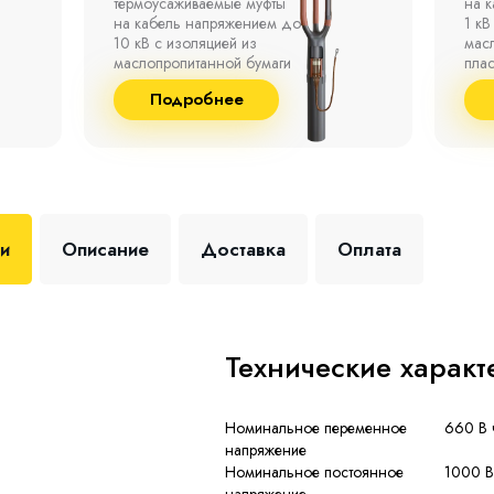
на кабель напряжением до
полк
1 кВ с изоляцией из
окр
маслопропитанной бумаги,
°С д
пластмассы и резины.
отно
до 9
Подробнее
+35 
ки
Описание
Доставка
Оплата
Технические характ
Номинальное переменное
660 В 
напряжение
Номинальное постоянное
1000 В