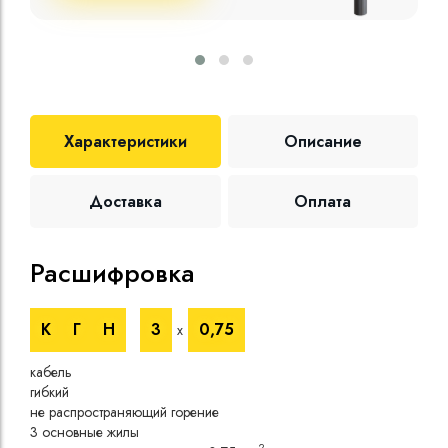
Характеристики
Описание
Доставка
Оплата
Расшифровка
Те
К
Г
Н
3
0,75
х
Номи
напр
кабель
Номи
гибкий
напр
не распространяющий горение
Испы
3 основные жилы
напр
2