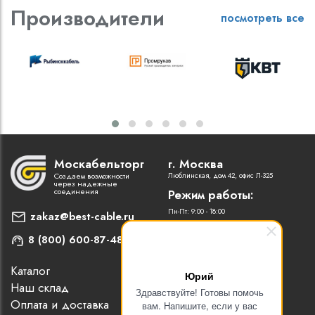
Производители
посмотреть все
Москабельторг
г. Москва
Создаем возможности
Люблинская, дом 42, офис Л-325
через надежные
соединения
Режим работы:
Пн-Пт: 9:00 - 18:00
zakaz@best-cable.ru
8 (800) 600-87-48
Каталог
Наши партнеры
Юрий
Наш склад
Статьи
Здравствуйте! Готовы помочь
Оплата и доставка
Контакты
вам. Напишите, если у вас