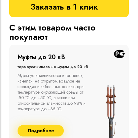
Заказать в 1 клик
С этим товаром часто
покупают
Муфты до 10 кВ
Термоусаживаемые муфты до 10 кВ
Компания ООО "Москабельторг"
предлагает, как соединительные
термоусаживаемые муфты на кабель
напряжением до 10 кВ с изоляцией
из маслопропитанной бумаги и
сшитого полиэтилена собственного
производства
Подробнее