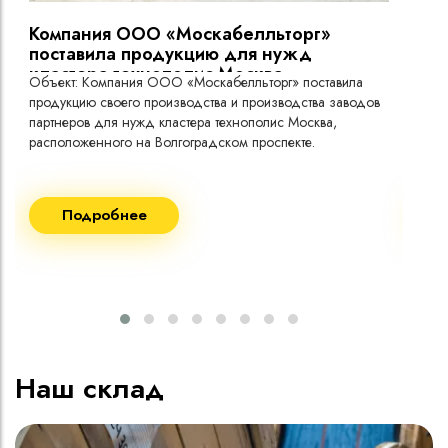
Компания ООО «Москабелльторг»
Вы
поставила продукцию для нужд
кластера технополис Москва.
Объект: Компания ООО «Москабелльторг» поставила
Объ
продукцию своего производства и производства заводов
Меж
партнеров для нужд кластера технополис Москва,
расположенного на Волгоградском проспекте.
Рек
Поставка кабеля:
Пост
Подробнее
ВВГнг(A) LS - 1кВ 1х240 20 000м
ВВГ
ВВГнг(A) LS - 1кВ 1х185 20 000м
ВВГ
ВВГ
ВВГ
ВВГ
Наш склад