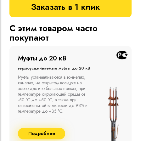
Заказать в 1 клик
С этим товаром часто
покупают
Муфты до 10 кВ
Термоусаживаемые муфты до 10 кВ
Компания ООО "Москабельторг"
предлагает, как соединительные
термоусаживаемые муфты на кабель
напряжением до 10 кВ с изоляцией
из маслопропитанной бумаги и
сшитого полиэтилена собственного
производства
Подробнее