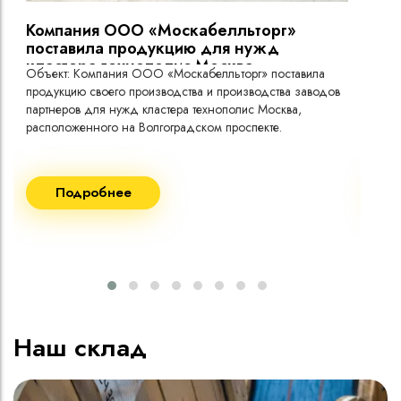
Компания ООО «Москабелльторг»
Вы
поставила продукцию для нужд
кластера технополис Москва.
Объект: Компания ООО «Москабелльторг» поставила
Объ
продукцию своего производства и производства заводов
Меж
партнеров для нужд кластера технополис Москва,
расположенного на Волгоградском проспекте.
Рек
Поставка кабеля:
Пост
Подробнее
ВВГнг(A) LS - 1кВ 1х240 20 000м
ВВГ
ВВГнг(A) LS - 1кВ 1х185 20 000м
ВВГ
ВВГ
ВВГ
ВВГ
Наш склад