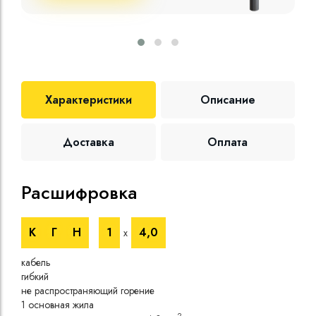
Характеристики
Описание
Доставка
Оплата
Расшифровка
Те
К
Г
Н
1
4,0
х
Номи
напр
кабель
Номи
гибкий
напр
не распространяющий горение
Испы
1 основная жила
напр
2