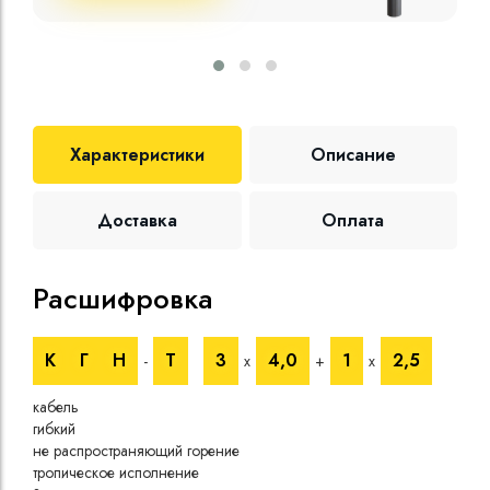
Характеристики
Описание
Доставка
Оплата
Расшифровка
Те
К
Г
Н
Т
3
4,0
1
2,5
-
х
+
х
Номи
напр
кабель
Номи
гибкий
напр
не распространяющий горение
Испы
тропическое исполнение
напр