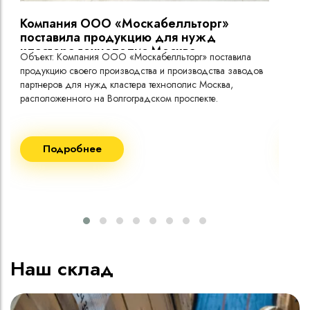
Компания ООО «Москабелльторг»
Вы
поставила продукцию для нужд
кластера технополис Москва.
Объект: Компания ООО «Москабелльторг» поставила
Объ
продукцию своего производства и производства заводов
Меж
партнеров для нужд кластера технополис Москва,
расположенного на Волгоградском проспекте.
Рек
Поставка кабеля:
Пост
Подробнее
ВВГнг(A) LS - 1кВ 1х240 20 000м
ВВГ
ВВГнг(A) LS - 1кВ 1х185 20 000м
ВВГ
ВВГ
ВВГ
ВВГ
Наш склад