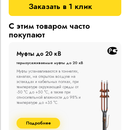
Заказать в 1 клик
С этим товаром часто
покупают
Муфты до 10 кВ
Термоусаживаемые муфты до 10 кВ
Компания ООО "Москабельторг"
предлагает, как соединительные
термоусаживаемые муфты на кабель
напряжением до 10 кВ с изоляцией
из маслопропитанной бумаги и
сшитого полиэтилена собственного
производства
Подробнее