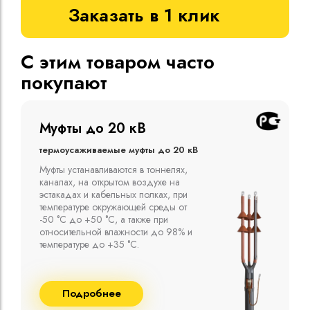
Заказать в 1 клик
С этим товаром часто
покупают
Муфты до 10 кВ
Термоусаживаемые муфты до 10 кВ
Компания ООО "Москабельторг"
предлагает, как соединительные
термоусаживаемые муфты на кабель
напряжением до 10 кВ с изоляцией
из маслопропитанной бумаги и
сшитого полиэтилена собственного
производства
Подробнее