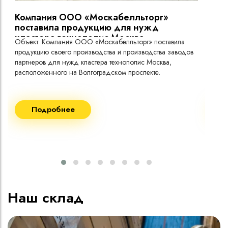
Компания ООО «Москабелльторг»
Вы
поставила продукцию для нужд
кластера технополис Москва.
Объект: Компания ООО «Москабелльторг» поставила
Объ
продукцию своего производства и производства заводов
Меж
партнеров для нужд кластера технополис Москва,
расположенного на Волгоградском проспекте.
Рек
Поставка кабеля:
Пост
Подробнее
ВВГнг(A) LS - 1кВ 1х240 20 000м
ВВГ
ВВГнг(A) LS - 1кВ 1х185 20 000м
ВВГ
ВВГ
ВВГ
ВВГ
Наш склад