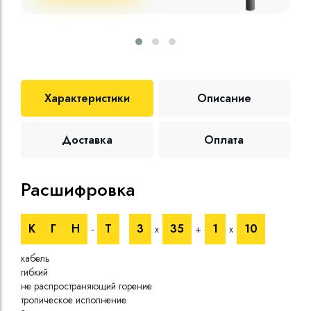
Характеристики
Описание
Доставка
Оплата
Расшифровка
Те
К
Г
Н
Т
3
35
1
10
-
х
+
х
Номи
напр
кабель
Номи
гибкий
напр
не распространяющий горение
Испы
тропическое исполнение
напр