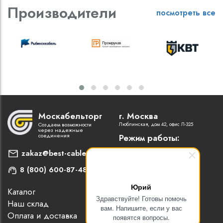
Производители
посмотреть все
Москабельторг
г. Москва
Создаем возможности
Люблинская, дом 42, офис Л-325
через надежные
соединения
Режим работы:
Пн-Пт: 9:00 - 18:00
zakaz@best-cable.ru
8 (800) 600-87-48
Юрий
Каталог
Наши партнеры
Здравствуйте! Готовы помочь
Наш склад
Статьи
вам. Напишите, если у вас
Оплата и доставка
Контакты
появятся вопросы.