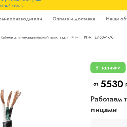
ртный кабель
 с
ры-производители
Оплата и доставка
Наши об
 изоляцией до 6
Кабели для нестационарной прокладки
КГН-Т
КГН-Т 3х150+1х70
 с резиновой
0
В наличии
5530
от
Работаем 
лицами