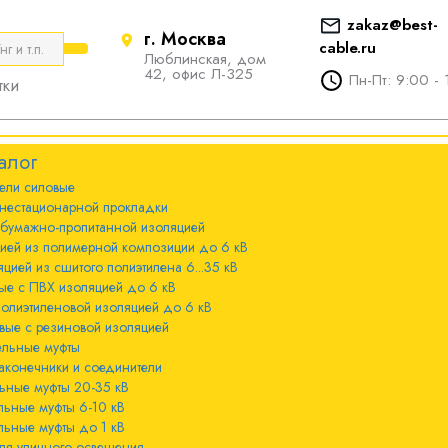
zakaz@best-
г. Москва
cable.ru
Люблинская, дом
е
ты
Болтовые наконечники и
42, офис Л-325
Пн-Пт: 9:00 - 
тки
соединители
стационарной
ечники и
Болтовые наконечники и
алог
соединители 10-240мм²
ели cиловые
 с бумажно-
ы 20-35 кВ
нестационарной прокладки
оляцией
Болтовые наконечники и
 бумажно-пропитанной изоляцией
соединители 300-800мм
ы 6-10 кВ
цией из полимерной композиции до 6 кВ
 с изоляцией из
цией из сшитого полиэтилена 6...35 кВ
мпозиции до 6
ые с ПВХ изоляцией до 6 кВ
ы до 1 кВ
полиэтиленовой изоляцией до 6 кВ
вые с резиновой изоляцией
ного освещения
ельные муфты
 с изоляцией из
аконечники и соединители
лена 6...35 кВ
ьные муфты 20-35 кВ
льные муфты 6-10 кВ
 с ПВХ
льные муфты до 1 кВ
 кВ
ля уличного освещения