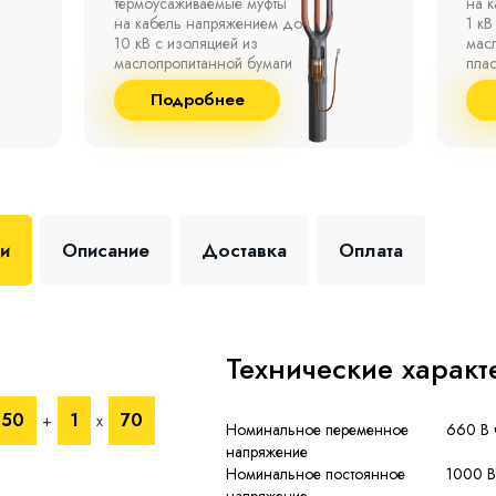
на кабель напряжением до
полк
1 кВ с изоляцией из
окр
маслопропитанной бумаги,
°С д
пластмассы и резины.
отно
до 9
Подробнее
+35 
ки
Описание
Доставка
Оплата
Технические характ
150
1
70
+
х
Номинальное переменное
660 В 
напряжение
Номинальное постоянное
1000 В