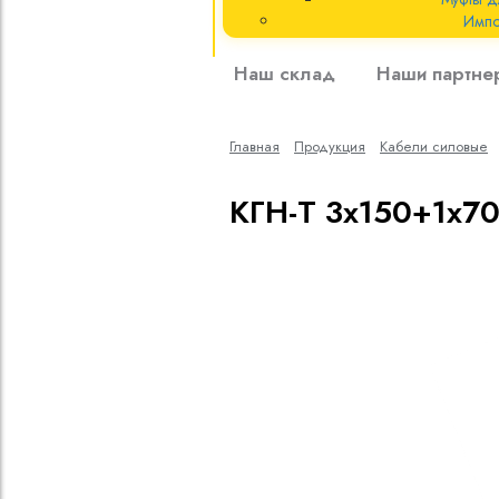
Импо
Кабели силовые
Наш склад
Наши партне
полиэтиленовой
кВ
Главная
Продукция
Кабели cиловые
Кабели силовые
изоляцией
КГН-Т 3х150+1х7