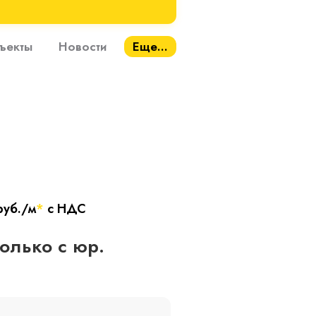
ъекты
Новости
Еще...
руб./м
*
с НДС
только с юр.