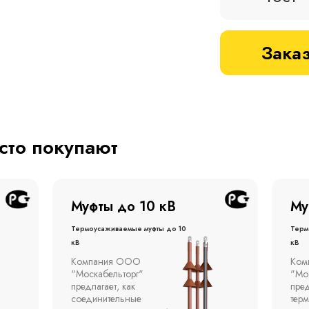
Заказ
асто покупают
Муфты до 1 кВ
Му
Термоусаживаемые муфты до 1
терм
кВ
кВ
Компания ООО
Муфт
"Москабельторг"
тонн
предлагает концевые
откр
термоусаживаемые муфты
эста