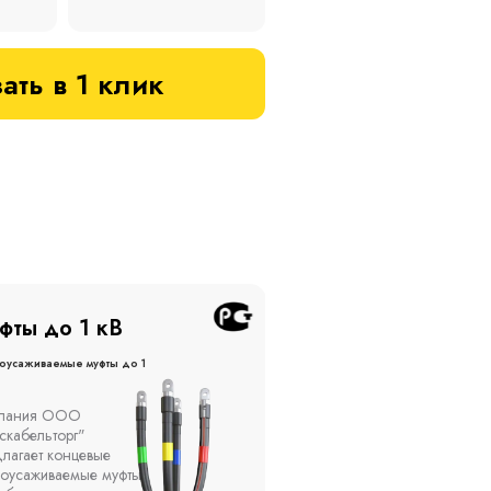
ать в 1 клик
фты до 20 кВ
Муфты до 10 кВ
оусаживаемые муфты до 20
Термоусаживаемые муфты до 
кВ
ы устанавливаются в
Компания ООО
елях, каналах, на
"Москабельторг"
ытом воздухе на
предлагает, как
кадах и кабельных
соединительные