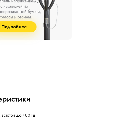
ах, при температуре
термоусаживаемые муфты
ужающей среды от -50
на кабель напряжением 
о +50 °С, а также при
10 кВ с изоляцией из
сительной влажности
маслопропитанной бумаг
8% и температуре до
и сшитого полиэтилена
Подробнее
Подробнее
°С.
собственного производст
еристики
частотой до 400 Гц