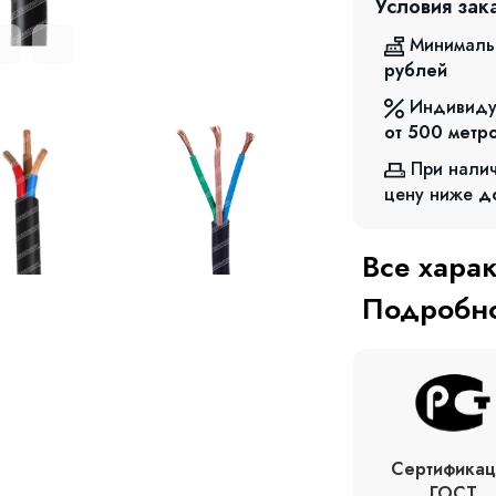
Условия зак
Минималь
рублей
Индивиду
от 500
метр
При нали
цену ниже
д
Все хара
Подробно
Сертификац
ГОСТ