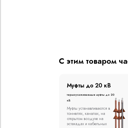
С этим товаром ч
о 20 кВ
Муфты до 10 кВ
ые муфты до 20
Термоусаживаемые муфты до 10
кВ
вливаются в
Компания ООО
алах, на
"Москабельторг"
духе на
предлагает, как
кабельных
соединительные