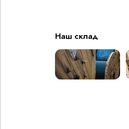
ВВГнг(A) LS - 1кВ 1х185 20
В
000м
Наш склад