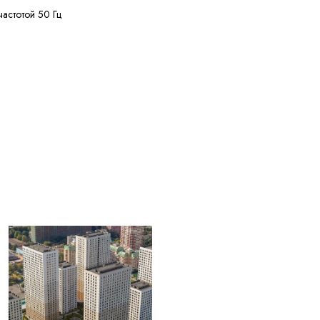
частотой 50 Гц
ее 50 МОм·км
ее 125 м
ее 20% кусками от 20
жных диаметров
55 °C
ее 2,5 лет с даты
вления
ЫЕ ДЛЯ
004) Жилы