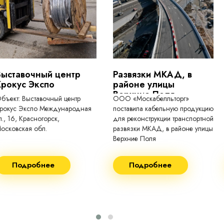
токопроводящие для кабелей, проводо
Выставочный центр
Развязки МКАД, в
Крокус Экспо
районе улицы
Верхние Поля
бъект: Выставочный центр
ООО «Москабелльторг»
рокус Экспо Международная
поставила кабельную продукцию
л., 16, Красногорск,
для реконструкции транспортной
осковская обл.
развязки МКАД, в районе улицы
Верхние Поля
еконструкция 2024.
Строительство 2023 год
Подробнее
Подробнее
оставка кабеля:
Поставка кабеля:
ВГнг(A) - 1кВ 3х150 455м
ВГнг(A) - 1кВ 4х35 63м
ВБШВнг(А)-LS 4х35) -
ВГнг(A) - 1кВ 4х70 150м
1кВ 20000м
ВГнг(A) - 1кВ 4х95 450м
ВБШВнг(А)-LS 4х25) -