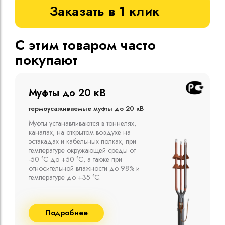
Заказать в 1 клик
С этим товаром часто
покупают
Муфты до 10 кВ
Термоусаживаемые муфты до 10 кВ
Компания ООО "Москабельторг"
предлагает, как соединительные
термоусаживаемые муфты на кабель
напряжением до 10 кВ с изоляцией
из маслопропитанной бумаги и
сшитого полиэтилена собственного
производства
Подробнее