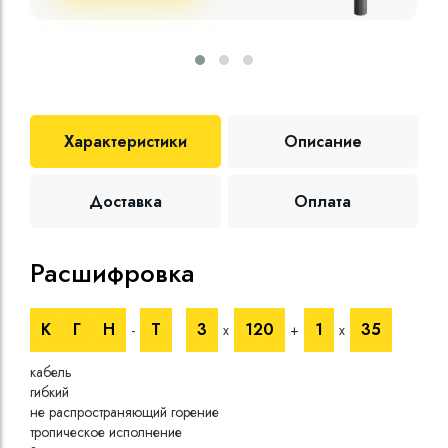
Характеристики
Описание
Доставка
Оплата
Расшифровка
Те
К
Г
Н
Т
3
120
1
35
-
х
+
х
Номи
напр
кабель
Номи
гибкий
напр
не распространяющий горение
Испы
тропическое исполнение
напр