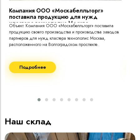
Компания ООО «Москабелльторг»
Вы
поставила продукцию для нужд
кластера технополис Москва.
Объект: Компания ООО «Москабелльторг» поставила
Объ
продукцию своего производства и производства заводов
Меж
партнеров для нужд кластера технополис Москва,
расположенного на Волгоградском проспекте.
Рек
Поставка кабеля:
Пост
Подробнее
ВВГнг(A) LS - 1кВ 1х240 20 000м
ВВГ
ВВГнг(A) LS - 1кВ 1х185 20 000м
ВВГ
ВВГ
ВВГ
ВВГ
Наш склад