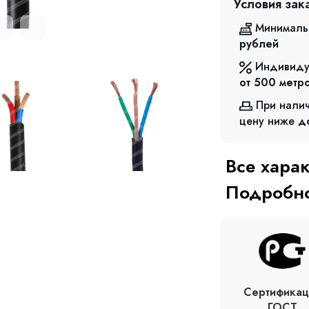
Условия зак
Минималь
рублей
Индивиду
от 500
метр
При нали
цену ниже
д
Все хара
Подробно
Сертификац
ГОСТ