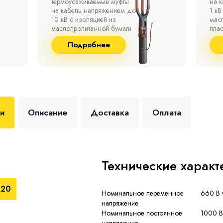
на кабель напряжением до
полк
1 кВ с изоляцией из
окр
маслопропитанной бумаги,
°С д
пластмассы и резины.
отно
до 9
Подробнее
+35 
ки
Описание
Доставка
Оплата
Технические характ
120
Номинальное переменное
660 В 
напряжение
Номинальное постоянное
1000 В