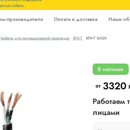
ртный кабель
 с
ры-производители
Оплата и доставка
Наши об
 изоляцией до 6
Кабели для нестационарной прокладки
КГН-Т
КГН-Т 3х120
 с резиновой
В наличии
3320
от
Работаем 
лицами