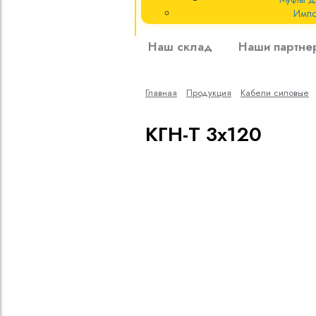
Импо
Кабели силовые
Наш склад
Наши партне
полиэтиленовой
кВ
Главная
Продукция
Кабели cиловые
Кабели силовые
изоляцией
КГН-Т 3х120