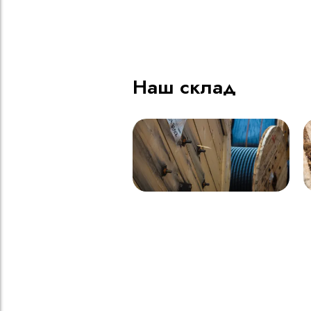
ВВГнг(A) LS - 1кВ 1х185 20
В
000м
Наш склад