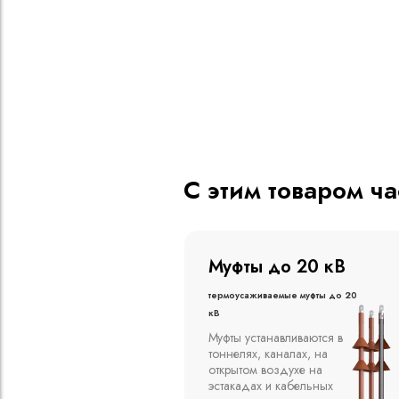
С этим товаром ч
о 20 кВ
Муфты до 10 кВ
ые муфты до 20
Термоусаживаемые муфты до 10
кВ
вливаются в
Компания ООО
алах, на
"Москабельторг"
духе на
предлагает, как
кабельных
соединительные