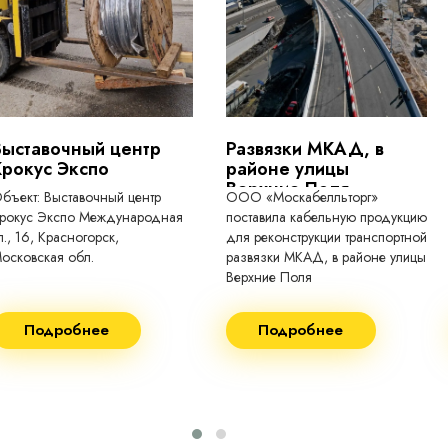
токопроводящие для кабелей, проводо
Выставочный центр
Развязки МКАД, в
Крокус Экспо
районе улицы
Верхние Поля
бъект: Выставочный центр
ООО «Москабелльторг»
рокус Экспо Международная
поставила кабельную продукцию
л., 16, Красногорск,
для реконструкции транспортной
осковская обл.
развязки МКАД, в районе улицы
Верхние Поля
еконструкция 2024.
Строительство 2023 год
Подробнее
Подробнее
оставка кабеля:
Поставка кабеля:
ВГнг(A) - 1кВ 3х150 455м
ВГнг(A) - 1кВ 4х35 63м
ВБШВнг(А)-LS 4х35) -
ВГнг(A) - 1кВ 4х70 150м
1кВ 20000м
ВГнг(A) - 1кВ 4х95 450м
ВБШВнг(А)-LS 4х25) -