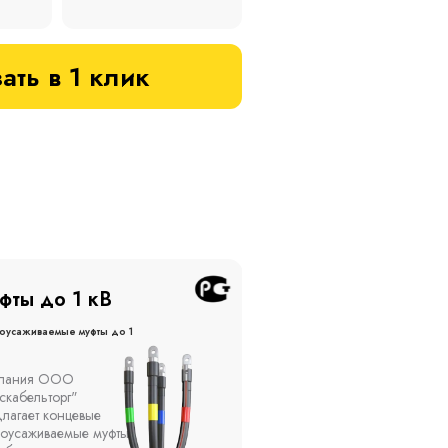
ать в 1 клик
фты до 20 кВ
Муфты до 10 кВ
оусаживаемые муфты до 20
Термоусаживаемые муфты до 
кВ
ы устанавливаются в
Компания ООО
елях, каналах, на
"Москабельторг"
ытом воздухе на
предлагает, как
кадах и кабельных
соединительные