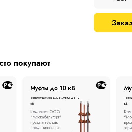
Заказ
асто покупают
Муфты до 1 кВ
Му
Термоусаживаемые муфты до 1
терм
кВ
кВ
Компания ООО
Муфт
"Москабельторг"
тонн
предлагает концевые
откр
термоусаживаемые муфты
эста