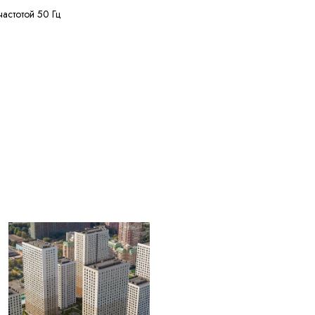
частотой 50 Гц
ее 50 МОм·км
ее 125 м
ее 20% кусками от 20
жных диаметров
55 °C
ее 2,5 лет с даты
вления
ЫЕ ДЛЯ
004) Жилы