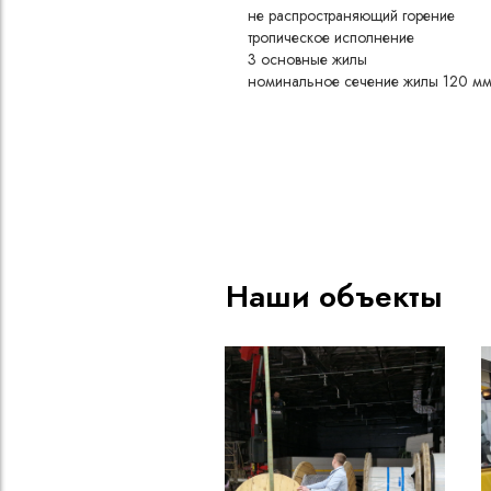
не распространяющий горение
тропическое исполнение
3 основные жилы
номинальное сечение жилы 120 м
Конструкция
Медная токопроводящая жи
Разделительный слой из поли
пленки, нанесенный на жилу
прилипания изоляции
Изоляция из резины типа РТ
натурального и бутадиенового
Наши объекты
воздействию масел и агресс
Оболочка из резины типа РШ
полихлоропрена, не поддер
обладающей высокой маслос
эластичностью