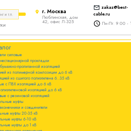
zakaz@best-
г. Москва
cable.ru
Люблинская, дом
е
ты
Болтовые наконечники и
42, офис Л-325
Пн-Пт: 9:00 - 
тки
соединители
стационарной
ечники и
Болтовые наконечники и
алог
соединители 10-240мм²
ели cиловые
 с бумажно-
ы 20-35 кВ
нестационарной прокладки
оляцией
Болтовые наконечники и
 бумажно-пропитанной изоляцией
соединители 300-800мм
ы 6-10 кВ
цией из полимерной композиции до 6 кВ
 с изоляцией из
цией из сшитого полиэтилена 6...35 кВ
мпозиции до 6
ые с ПВХ изоляцией до 6 кВ
ы до 1 кВ
полиэтиленовой изоляцией до 6 кВ
вые с резиновой изоляцией
ного освещения
ельные муфты
 с изоляцией из
аконечники и соединители
лена 6...35 кВ
ьные муфты 20-35 кВ
льные муфты 6-10 кВ
 с ПВХ
льные муфты до 1 кВ
 кВ
ля уличного освещения