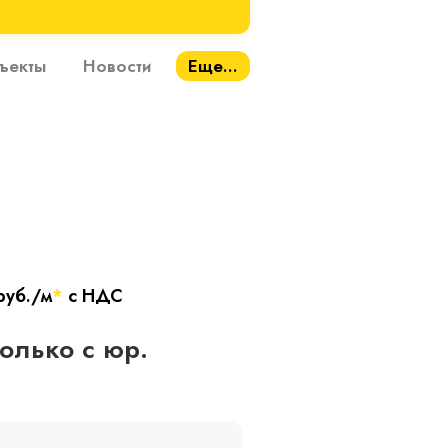
ъекты
Новости
Еще...
руб./м
*
с НДС
только с юр.