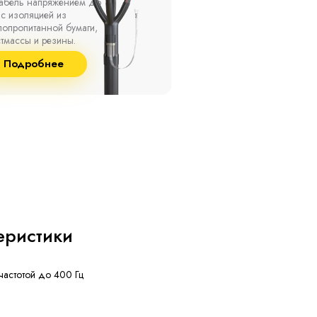
ах, при температуре
термоусаживаемые муфты
ужающей среды от -50
на кабель напряжением 
о +50 °С, а также при
10 кВ с изоляцией из
сительной влажности
маслопропитанной бумаг
8% и температуре до
и сшитого полиэтилена
Подробнее
Подробнее
°С.
собственного производст
еристики
частотой до 400 Гц