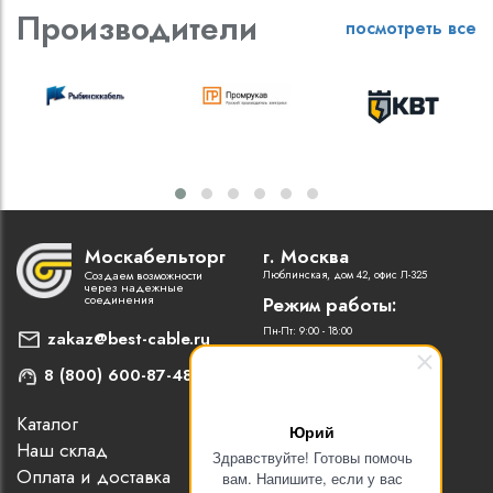
Производители
посмотреть все
Москабельторг
г. Москва
Создаем возможности
Люблинская, дом 42, офис Л-325
через надежные
соединения
Режим работы:
Пн-Пт: 9:00 - 18:00
zakaz@best-cable.ru
8 (800) 600-87-48
Каталог
Наши партнеры
Юрий
Наш склад
Статьи
Здравствуйте! Готовы помочь
Оплата и доставка
Контакты
вам. Напишите, если у вас