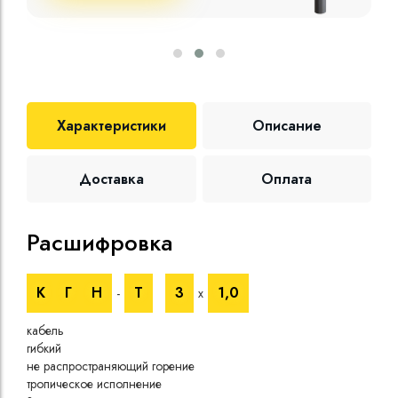
Характеристики
Описание
Доставка
Оплата
Расшифровка
Те
К
Г
Н
Т
3
1,0
-
х
Номи
напр
кабель
Номи
гибкий
напр
не распространяющий горение
Испы
тропическое исполнение
напр