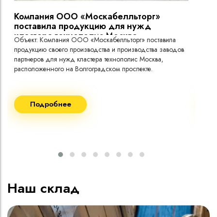
Компания ООО «Москабелльторг»
Вы
поставила продукцию для нужд
кластера технополис Москва.
Объект: Компания ООО «Москабелльторг» поставила
Объ
продукцию своего производства и производства заводов
Меж
партнеров для нужд кластера технополис Москва,
расположенного на Волгоградском проспекте.
Рек
Поставка кабеля:
Пост
Подробнее
ВВГнг(A) LS - 1кВ 1х240 20 000м
ВВГ
ВВГнг(A) LS - 1кВ 1х185 20 000м
ВВГ
ВВГ
ВВГ
ВВГ
Наш склад