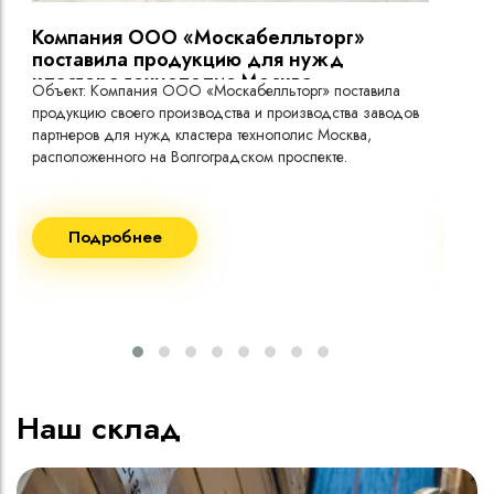
Компания ООО «Москабелльторг»
Вы
поставила продукцию для нужд
кластера технополис Москва.
Объект: Компания ООО «Москабелльторг» поставила
Объ
продукцию своего производства и производства заводов
Меж
партнеров для нужд кластера технополис Москва,
расположенного на Волгоградском проспекте.
Рек
Поставка кабеля:
Пост
Подробнее
ВВГнг(A) LS - 1кВ 1х240 20 000м
ВВГ
ВВГнг(A) LS - 1кВ 1х185 20 000м
ВВГ
ВВГ
ВВГ
ВВГ
Наш склад