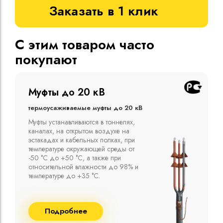
Заказать в 1 клик
С этим товаром часто
покупают
Муфты до 10 кВ
Термоусаживаемые муфты до 10 кВ
Компания ООО "Москабельторг"
предлагает, как соединительные
термоусаживаемые муфты на кабель
напряжением до 10 кВ с изоляцией
из маслопропитанной бумаги и
сшитого полиэтилена собственного
производства
Подробнее