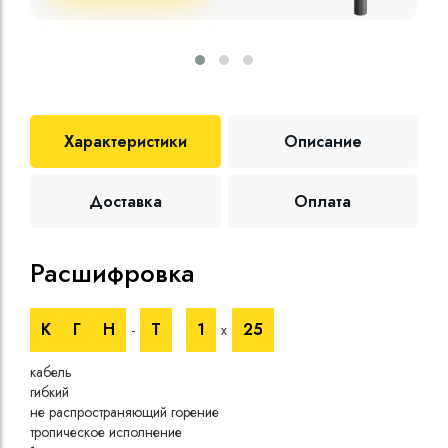
Характеристики
Описание
Доставка
Оплата
Расшифровка
Те
К
Г
Н
Т
1
25
-
х
Номи
напр
кабель
Номи
гибкий
напр
не распространяющий горение
Испы
тропическое исполнение
напр