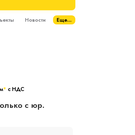
ъекты
Новости
Еще...
/м
*
с НДС
только с юр.