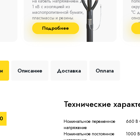
на кабель напряжением до
полк
1 кВ с изоляцией из
окр
маслопропитанной бумаги,
°С д
пластмассы и резины.
отно
до 9
Подробнее
+35 
ки
Описание
Доставка
Оплата
Технические характ
10
Номинальное переменное
660 В 
напряжение
Номинальное постоянное
1000 В