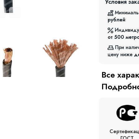
Условия зак
Минималь
рублей
Индивиду
от 500
метр
При нали
цену ниже
д
Все хара
Подробно
Сертификац
ГОСТ