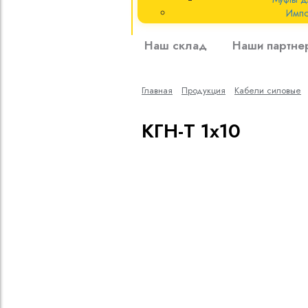
Импо
Кабели силовые
Наш склад
Наши партне
полиэтиленовой
кВ
Главная
Продукция
Кабели cиловые
Кабели силовые
изоляцией
КГН-Т 1х10