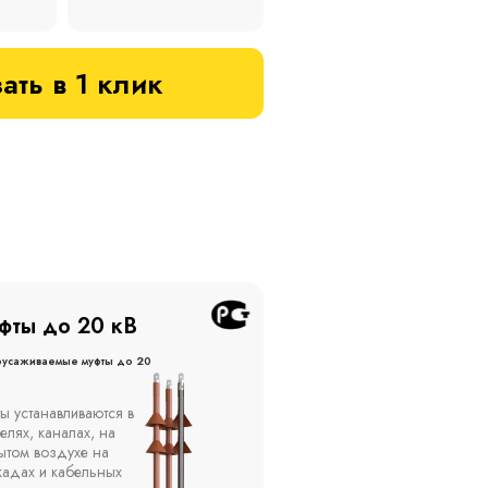
ать в 1 клик
фты до 20 кВ
Муфты до 10 кВ
оусаживаемые муфты до 20
Термоусаживаемые муфты до 
кВ
ы устанавливаются в
Компания ООО
елях, каналах, на
"Москабельторг"
ытом воздухе на
предлагает, как
кадах и кабельных
соединительные