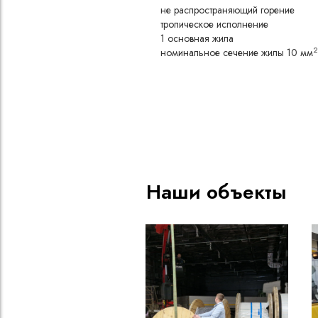
не распространяющий горение
тропическое исполнение
1 основная жила
2
номинальное сечение жилы 10 мм
Конструкция
Медная токопроводящая жи
Разделительный слой из поли
пленки, нанесенный на жилу
прилипания изоляции
Изоляция из резины типа РТ
натурального и бутадиенового
Наши объекты
воздействию масел и агресс
Оболочка из резины типа РШ
полихлоропрена, не поддер
обладающей высокой маслос
эластичностью