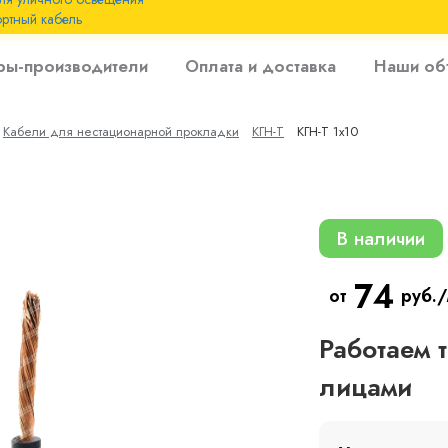
ртный кабель
 с
ры-производители
Оплата и доставка
Наши об
 изоляцией до 6
Кабели для нестационарной прокладки
КГН-Т
КГН-Т 1х10
 с резиновой
В наличии
74
от
руб.
Работаем 
лицами