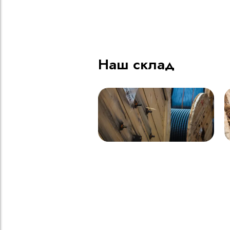
ВВГнг(A) LS - 1кВ 1х185 20
В
000м
Наш склад