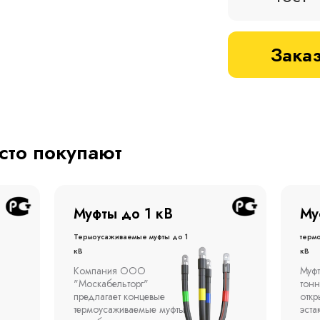
Заказ
асто покупают
Муфты до 1 кВ
Му
Термоусаживаемые муфты до 1
терм
кВ
кВ
Компания ООО
Муфт
"Москабельторг"
тонн
предлагает концевые
откр
термоусаживаемые муфты
эста