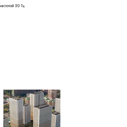
частотой 50 Гц
ее 50 МОм·км
ее 150 м
ее 20% кусками от 20
жных диаметров
55 °C
ее 2,5 лет с даты
вления
ЫЕ ДЛЯ
004) Жилы