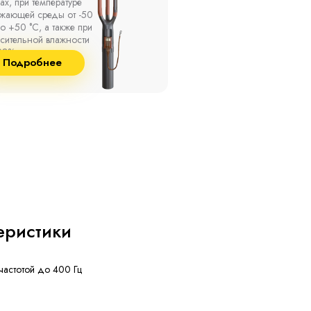
ах, при температуре
термоусаживаемые муфты
ужающей среды от -50
на кабель напряжением 
о +50 °С, а также при
10 кВ с изоляцией из
сительной влажности
маслопропитанной бумаг
8% и температуре до
и сшитого полиэтилена
Подробнее
Подробнее
°С.
собственного производст
еристики
частотой до 400 Гц