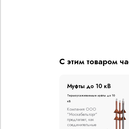
С этим товаром ч
о 20 кВ
Муфты до 10 кВ
ые муфты до 20
Термоусаживаемые муфты до 10
кВ
вливаются в
Компания ООО
алах, на
"Москабельторг"
духе на
предлагает, как
кабельных
соединительные