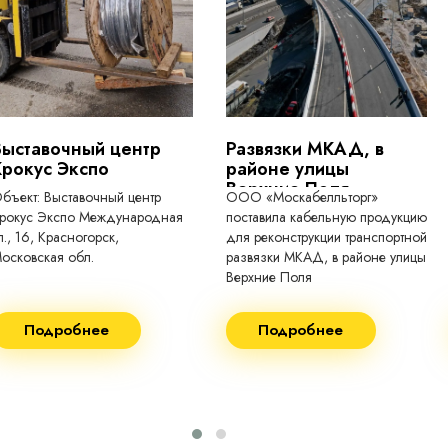
токопроводящие для кабелей, проводо
Выставочный центр
Развязки МКАД, в
Крокус Экспо
районе улицы
Верхние Поля
бъект: Выставочный центр
ООО «Москабелльторг»
рокус Экспо Международная
поставила кабельную продукцию
л., 16, Красногорск,
для реконструкции транспортной
осковская обл.
развязки МКАД, в районе улицы
Верхние Поля
еконструкция 2024.
Строительство 2023 год
Подробнее
Подробнее
оставка кабеля:
Поставка кабеля:
ВГнг(A) - 1кВ 3х150 455м
ВГнг(A) - 1кВ 4х35 63м
ВБШВнг(А)-LS 4х35) -
ВГнг(A) - 1кВ 4х70 150м
1кВ 20000м
ВГнг(A) - 1кВ 4х95 450м
ВБШВнг(А)-LS 4х25) -