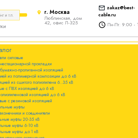
zakaz@best-
г. Москва
cable.ru
Люблинская, дом
е
ты
Болтовые наконечники и
42, офис Л-325
Пн-Пт: 9:00 - 
тки
соединители
стационарной
ечники и
Болтовые наконечники и
алог
соединители 10-240мм²
ели cиловые
 с бумажно-
ы 20-35 кВ
нестационарной прокладки
оляцией
Болтовые наконечники и
 бумажно-пропитанной изоляцией
соединители 300-800мм
ы 6-10 кВ
цией из полимерной композиции до 6 кВ
 с изоляцией из
цией из сшитого полиэтилена 6...35 кВ
мпозиции до 6
ые с ПВХ изоляцией до 6 кВ
ы до 1 кВ
полиэтиленовой изоляцией до 6 кВ
вые с резиновой изоляцией
ного освещения
ельные муфты
 с изоляцией из
аконечники и соединители
лена 6...35 кВ
ьные муфты 20-35 кВ
льные муфты 6-10 кВ
 с ПВХ
льные муфты до 1 кВ
 кВ
ля уличного освещения