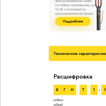
емпературе
термоусаживаемые муфты
среды от -50
на кабель напряжением до
 а также при
10 кВ с изоляцией из
й влажности
маслопропитанной бумаги
пературе до
и сшитого полиэтилена
бнее
Подробнее
собственного производства
Технические характеристи
Расшифровка
К
Г
Н
Т
1
-
х
кабель
гибкий