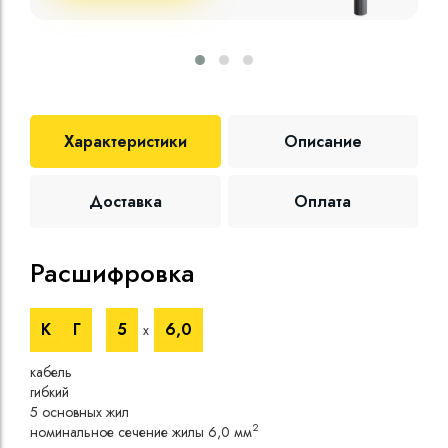
Характеристики
Описание
Доставка
Оплата
Расшифровка
Те
К
Г
5
6,0
х
Номи
напр
кабель
Номи
гибкий
напр
5 основных жил
Испы
2
номинальное сечение жилы 6,0 мм
напр