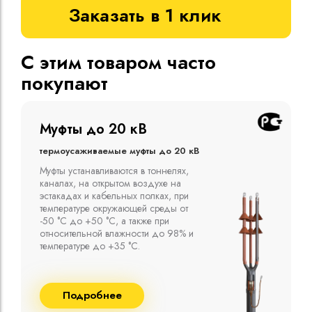
Заказать в 1 клик
С этим товаром часто
покупают
Муфты до 10 кВ
Термоусаживаемые муфты до 10 кВ
Компания ООО "Москабельторг"
предлагает, как соединительные
термоусаживаемые муфты на кабель
напряжением до 10 кВ с изоляцией
из маслопропитанной бумаги и
сшитого полиэтилена собственного
производства
Подробнее