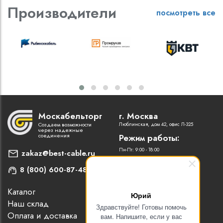
Производители
посмотреть все
Москабельторг
г. Москва
Создаем возможности
Люблинская, дом 42, офис Л-325
через надежные
соединения
Режим работы:
Пн-Пт: 9:00 - 18:00
zakaz@best-cable.ru
8 (800) 600-87-48
Каталог
Наши партнеры
Юрий
Наш склад
Статьи
Здравствуйте! Готовы помочь
Оплата и доставка
Контакты
вам. Напишите, если у вас