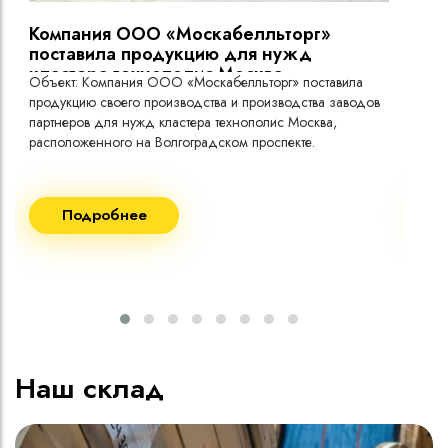
Компания ООО «Москабелльторг»
Вы
поставила продукцию для нужд
кластера технополис Москва.
Объект: Компания ООО «Москабелльторг» поставила
Объ
продукцию своего производства и производства заводов
Меж
партнеров для нужд кластера технополис Москва,
расположенного на Волгоградском проспекте.
Рек
Поставка кабеля:
Пост
Подробнее
ВВГнг(A) LS - 1кВ 1х240 20 000м
ВВГ
ВВГнг(A) LS - 1кВ 1х185 20 000м
ВВГ
ВВГ
ВВГ
ВВГ
Наш склад