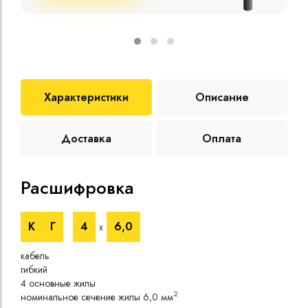
Характеристики
Описание
Доставка
Оплата
Расшифровка
Те
К
Г
4
6,0
х
Номи
напр
кабель
Номи
гибкий
напр
4 основные жилы
Испы
2
номинальное сечение жилы 6,0 мм
напр