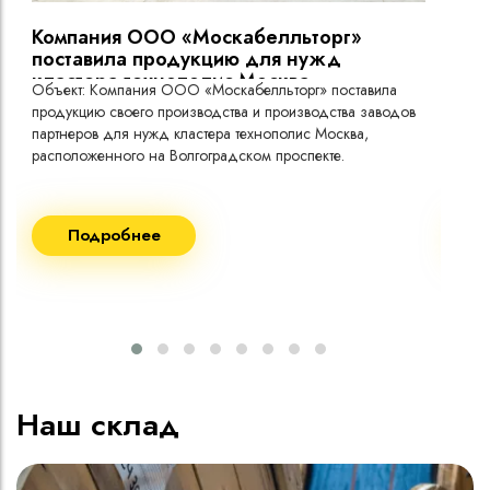
Компания ООО «Москабелльторг»
Вы
поставила продукцию для нужд
кластера технополис Москва.
Объект: Компания ООО «Москабелльторг» поставила
Объ
продукцию своего производства и производства заводов
Меж
партнеров для нужд кластера технополис Москва,
расположенного на Волгоградском проспекте.
Рек
Поставка кабеля:
Пост
Подробнее
ВВГнг(A) LS - 1кВ 1х240 20 000м
ВВГ
ВВГнг(A) LS - 1кВ 1х185 20 000м
ВВГ
ВВГ
ВВГ
ВВГ
Наш склад