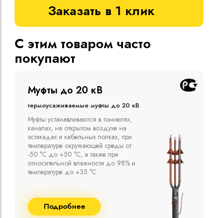
Заказать в 1 клик
С этим товаром часто
покупают
Муфты до 10 кВ
Термоусаживаемые муфты до 10 кВ
Компания ООО "Москабельторг"
предлагает, как соединительные
термоусаживаемые муфты на кабель
напряжением до 10 кВ с изоляцией
из маслопропитанной бумаги и
сшитого полиэтилена собственного
производства
Подробнее