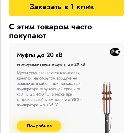
Заказать в 1 клик
С этим товаром часто
покупают
Муфты до 10 кВ
Термоусаживаемые муфты до 10 кВ
Компания ООО "Москабельторг"
предлагает, как соединительные
термоусаживаемые муфты на кабель
напряжением до 10 кВ с изоляцией
из маслопропитанной бумаги и
сшитого полиэтилена собственного
производства
Подробнее