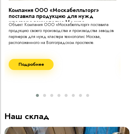
Компания ООО «Москабелльторг»
Вы
поставила продукцию для нужд
кластера технополис Москва.
Объект: Компания ООО «Москабелльторг» поставила
Объ
продукцию своего производства и производства заводов
Меж
партнеров для нужд кластера технополис Москва,
расположенного на Волгоградском проспекте.
Рек
Поставка кабеля:
Пост
Подробнее
ВВГнг(A) LS - 1кВ 1х240 20 000м
ВВГ
ВВГнг(A) LS - 1кВ 1х185 20 000м
ВВГ
ВВГ
ВВГ
ВВГ
Наш склад