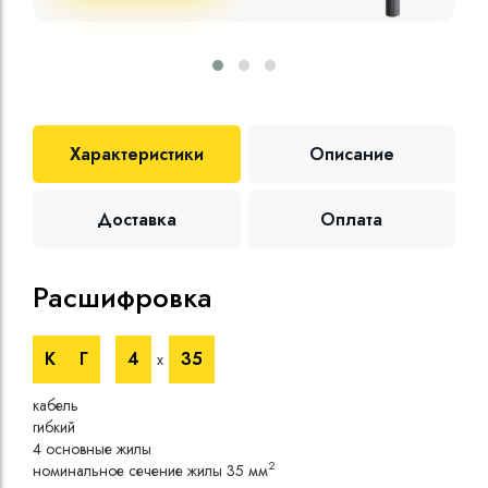
Характеристики
Описание
Доставка
Оплата
Расшифровка
Те
К
Г
4
35
х
Номи
напр
кабель
Номи
гибкий
напр
4 основные жилы
Испы
2
номинальное сечение жилы 35 мм
напр