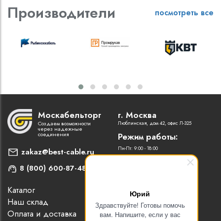
Производители
посмотреть все
Москабельторг
г. Москва
Создаем возможности
Люблинская, дом 42, офис Л-325
через надежные
соединения
Режим работы:
Пн-Пт: 9:00 - 18:00
zakaz@best-cable.ru
8 (800) 600-87-48
Каталог
Наши партнеры
Юрий
Наш склад
Статьи
Здравствуйте! Готовы помочь
Оплата и доставка
Контакты
вам. Напишите, если у вас