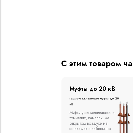
С этим товаром ч
о 20 кВ
Муфты до 10 кВ
ые муфты до 20
Термоусаживаемые муфты до 10
кВ
вливаются в
Компания ООО
алах, на
"Москабельторг"
духе на
предлагает, как
кабельных
соединительные