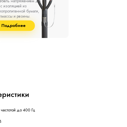
ах, при температуре
термоусаживаемые муфты
ужающей среды от -50
на кабель напряжением 
о +50 °С, а также при
10 кВ с изоляцией из
сительной влажности
маслопропитанной бумаг
8% и температуре до
и сшитого полиэтилена
Подробнее
Подробнее
°С.
собственного производст
еристики
 частотой до 400 Гц
В