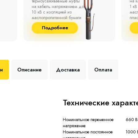
на кабель напряжением до
полк
1 кВ с изоляцией из
окр
маслопропитанной бумаги,
°С д
пластмассы и резины.
отно
до 9
Подробнее
+35 
ки
Описание
Доставка
Оплата
Технические характ
Номинальное переменное
660 В
напряжение
Номинальное постоянное
1000 