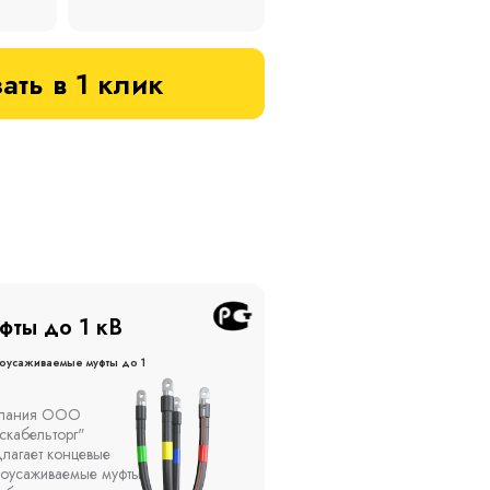
ать в 1 клик
фты до 20 кВ
Муфты до 10 кВ
оусаживаемые муфты до 20
Термоусаживаемые муфты до 
кВ
ы устанавливаются в
Компания ООО
елях, каналах, на
"Москабельторг"
ытом воздухе на
предлагает, как
кадах и кабельных
соединительные