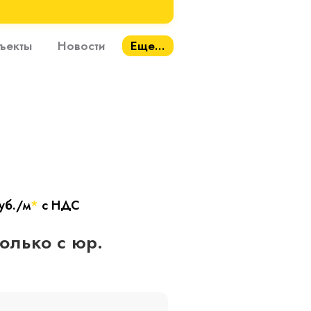
ъекты
Новости
Еще...
уб./м
*
с НДС
только с юр.