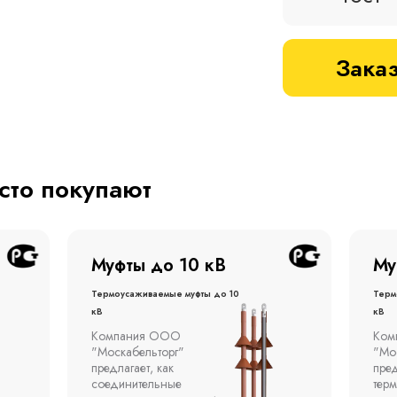
Заказ
асто покупают
Муфты до 1 кВ
Му
Термоусаживаемые муфты до 1
терм
кВ
кВ
Компания ООО
Муфт
"Москабельторг"
тонн
предлагает концевые
откр
термоусаживаемые муфты
эста