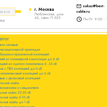
zakaz@best-
г. Москва
cable.ru
Люблинская, дом
е
ты
Болтовые наконечники и
42, офис Л-325
Пн-Пт: 9:00 - 
тки
соединители
стационарной
ечники и
Болтовые наконечники и
алог
соединители 10-240мм²
ели cиловые
 с бумажно-
ы 20-35 кВ
нестационарной прокладки
оляцией
Болтовые наконечники и
 бумажно-пропитанной изоляцией
соединители 300-800мм
ы 6-10 кВ
цией из полимерной композиции до 6 кВ
 с изоляцией из
цией из сшитого полиэтилена 6...35 кВ
мпозиции до 6
ые с ПВХ изоляцией до 6 кВ
ы до 1 кВ
полиэтиленовой изоляцией до 6 кВ
вые с резиновой изоляцией
ного освещения
ельные муфты
 с изоляцией из
аконечники и соединители
лена 6...35 кВ
ьные муфты 20-35 кВ
льные муфты 6-10 кВ
 с ПВХ
льные муфты до 1 кВ
 кВ
ля уличного освещения