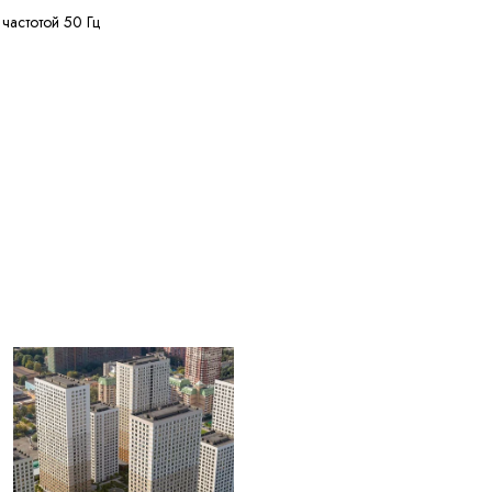
 частотой 50 Гц
нее 50 МОм·км
нее 150 м
лее 20% кусками от 20
ужных диаметров
+50 °C
ее 4 лет с даты
вления
ЫЕ ДЛЯ
004) Жилы