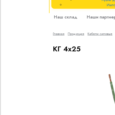
Импо
Кабели силовые
Наш склад
Наши партне
полиэтиленовой
кВ
Главная
Продукция
Кабели cиловые
Кабели силовые
изоляцией
КГ 4х25