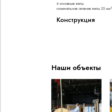
4 основные жилы
номинальное сечение жилы 25 мм
Конструкция
Медная токопроводящая жи
Пленка из полиэтилентерефта
Несколько изолированных жи
Изоляция из каучуковой рез
Оболочка из каучуковой рез
Наши объекты