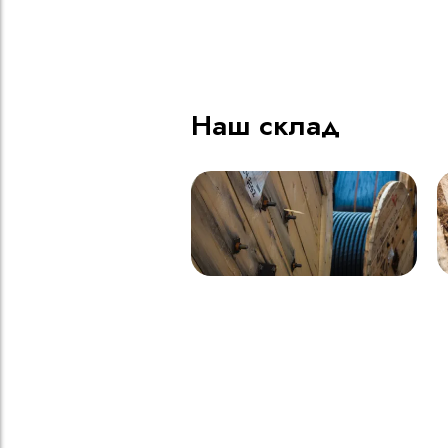
ВВГнг(A) LS - 1кВ 1х185 20
В
000м
Наш склад