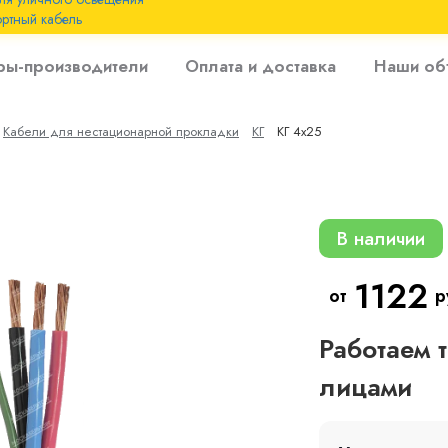
ртный кабель
 с
ры-производители
Оплата и доставка
Наши об
 изоляцией до 6
Кабели для нестационарной прокладки
КГ
КГ 4х25
 с резиновой
В наличии
1122
от
р
Работаем 
лицами