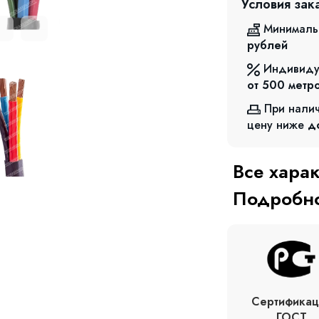
Условия зак
Минималь
рублей
Индивиду
от 500
метр
При нали
цену ниже
д
Все хара
Подробно
Сертификац
ГОСТ