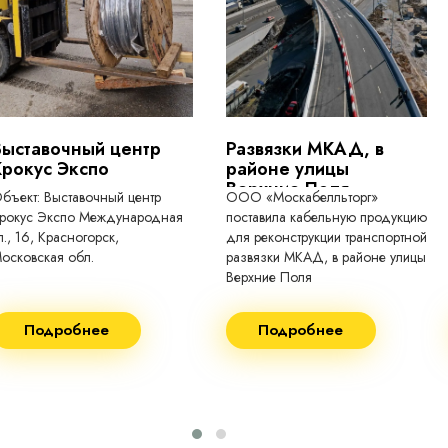
токопроводящие для кабелей, проводо
Выставочный центр
Развязки МКАД, в
Крокус Экспо
районе улицы
Верхние Поля
бъект: Выставочный центр
ООО «Москабелльторг»
рокус Экспо Международная
поставила кабельную продукцию
л., 16, Красногорск,
для реконструкции транспортной
осковская обл.
развязки МКАД, в районе улицы
Верхние Поля
еконструкция 2024.
Строительство 2023 год
Подробнее
Подробнее
оставка кабеля:
Поставка кабеля:
ВГнг(A) - 1кВ 3х150 455м
ВГнг(A) - 1кВ 4х35 63м
ВБШВнг(А)-LS 4х35) -
ВГнг(A) - 1кВ 4х70 150м
1кВ 20000м
ВГнг(A) - 1кВ 4х95 450м
ВБШВнг(А)-LS 4х25) -