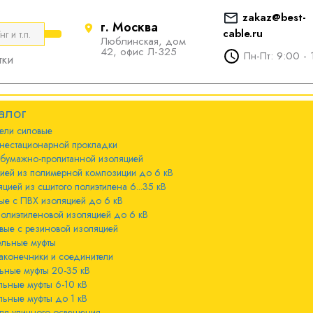
zakaz@best-
г. Москва
cable.ru
Люблинская, дом
е
ты
Болтовые наконечники и
42, офис Л-325
Пн-Пт: 9:00 - 
тки
соединители
стационарной
ечники и
Болтовые наконечники и
алог
соединители 10-240мм²
ели cиловые
 с бумажно-
ы 20-35 кВ
нестационарной прокладки
оляцией
Болтовые наконечники и
 бумажно-пропитанной изоляцией
соединители 300-800мм
ы 6-10 кВ
цией из полимерной композиции до 6 кВ
 с изоляцией из
цией из сшитого полиэтилена 6...35 кВ
мпозиции до 6
ые с ПВХ изоляцией до 6 кВ
ы до 1 кВ
полиэтиленовой изоляцией до 6 кВ
вые с резиновой изоляцией
ного освещения
ельные муфты
 с изоляцией из
аконечники и соединители
лена 6...35 кВ
ьные муфты 20-35 кВ
льные муфты 6-10 кВ
 с ПВХ
льные муфты до 1 кВ
 кВ
ля уличного освещения