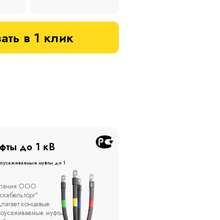
ать в 1 клик
фты до 20 кВ
Муфты до 10 кВ
оусаживаемые муфты до 20
Термоусаживаемые муфты до 
кВ
ы устанавливаются в
Компания ООО
елях, каналах, на
"Москабельторг"
ытом воздухе на
предлагает, как
кадах и кабельных
соединительные