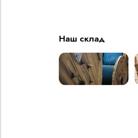
ВВГнг(A) LS - 1кВ 1х185 20
В
000м
Наш склад