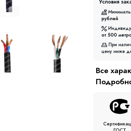
Условия зак
Минималь
рублей
Индивиду
от 500
метр
При нали
цену ниже
д
Все хара
Подробно
Сертификац
ГОСТ