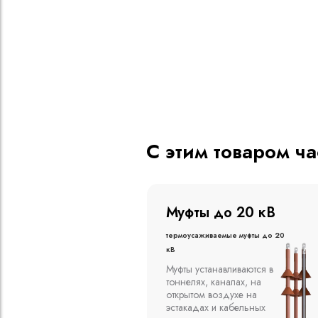
С этим товаром ч
о 20 кВ
Муфты до 10 кВ
ые муфты до 20
Термоусаживаемые муфты до 10
кВ
вливаются в
Компания ООО
алах, на
"Москабельторг"
духе на
предлагает, как
кабельных
соединительные