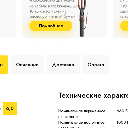
на кабель напряжением до
полк
1 кВ с изоляцией из
окр
маслопропитанной бумаги,
°С д
пластмассы и резины.
отно
до 9
Подробнее
+35 
ки
Описание
Доставка
Оплата
Технические характ
6,0
х
Номинальное переменное
660 В
напряжение
Номинальное постоянное
1000 