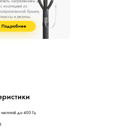
ах, при температуре
термоусаживаемые муфты
ужающей среды от -50
на кабель напряжением 
о +50 °С, а также при
10 кВ с изоляцией из
сительной влажности
маслопропитанной бумаг
8% и температуре до
и сшитого полиэтилена
Подробнее
Подробнее
°С.
собственного производст
еристики
 частотой до 400 Гц
В