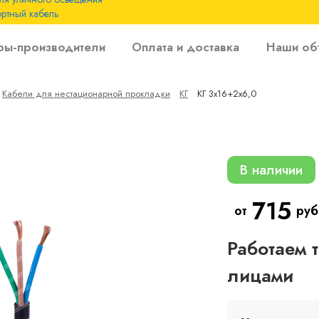
ртный кабель
 с
ры-производители
Оплата и доставка
Наши об
 изоляцией до 6
Кабели для нестационарной прокладки
КГ
КГ 3х16+2х6,0
 с резиновой
В наличии
715
от
руб
Работаем 
лицами