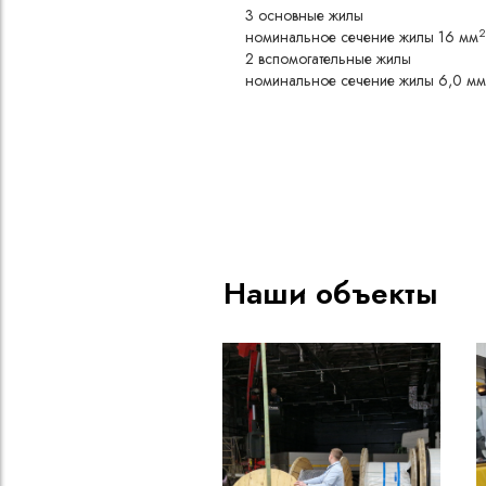
3 основные жилы
2
номинальное сечение жилы 16 мм
2 вспомогательные жилы
номинальное сечение жилы 6,0 мм
Конструкция
Медная токопроводящая жи
Пленка из полиэтилентерефта
Несколько изолированных жи
Изоляция из каучуковой рез
Оболочка из каучуковой рез
Наши объекты