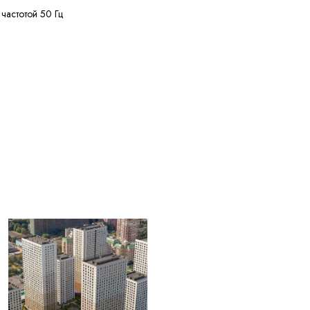
 частотой 50 Гц
нее 50 МОм·км
нее 150 м
лее 20% кусками от 20
ужных диаметров
+50 °C
ее 4 лет с даты
вления
ЫЕ ДЛЯ
004) Жилы