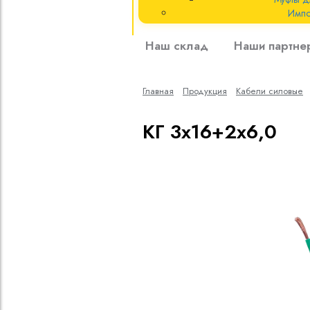
Импо
Кабели силовые
Наш склад
Наши партне
полиэтиленовой
кВ
Главная
Продукция
Кабели cиловые
Кабели силовые
изоляцией
КГ 3х16+2х6,0