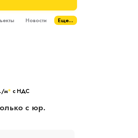
ъекты
Новости
Еще...
./м
*
с НДС
только с юр.