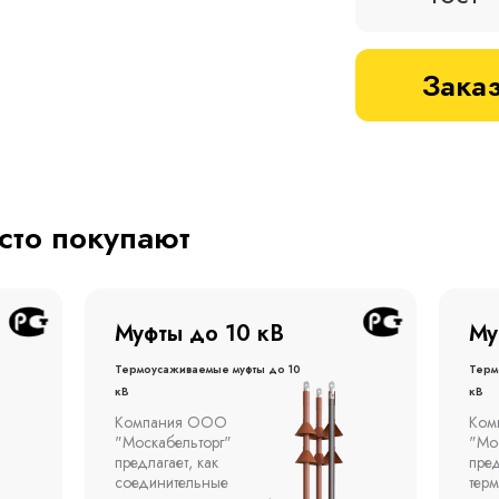
Заказ
асто покупают
Муфты до 1 кВ
Му
Термоусаживаемые муфты до 1
терм
кВ
кВ
Компания ООО
Муфт
"Москабельторг"
тонн
предлагает концевые
откр
термоусаживаемые муфты
эста