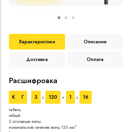
Характеристики
Описание
Доставка
Оплата
Расшифровка
Те
К
Г
3
120
1
16
х
+
х
Номи
напр
кабель
Номи
гибкий
напр
3 основные жилы
Испы
2
номинальное сечение жилы 120 мм
напр