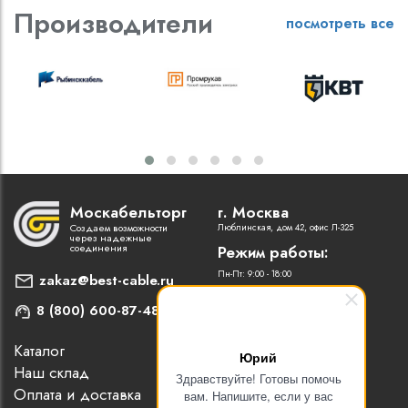
Производители
посмотреть все
Москабельторг
г. Москва
Создаем возможности
Люблинская, дом 42, офис Л-325
через надежные
соединения
Режим работы:
Пн-Пт: 9:00 - 18:00
zakaz@best-cable.ru
8 (800) 600-87-48
Каталог
Наши партнеры
Юрий
Наш склад
Статьи
Здравствуйте! Готовы помочь
Оплата и доставка
Контакты
вам. Напишите, если у вас