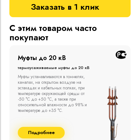
Заказать в 1 клик
С этим товаром часто
покупают
Муфты до 10 кВ
Термоусаживаемые муфты до 10 кВ
Компания ООО "Москабельторг"
предлагает, как соединительные
термоусаживаемые муфты на кабель
напряжением до 10 кВ с изоляцией
из маслопропитанной бумаги и
сшитого полиэтилена собственного
производства
Подробнее