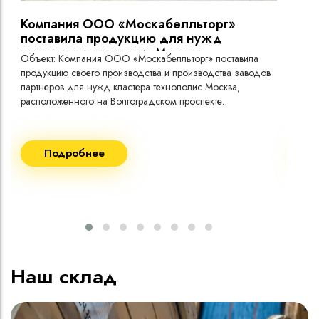
Компания ООО «Москабелльторг»
Вы
поставила продукцию для нужд
кластера технополис Москва.
Объект: Компания ООО «Москабелльторг» поставила
Объ
продукцию своего производства и производства заводов
Меж
партнеров для нужд кластера технополис Москва,
расположенного на Волгоградском проспекте.
Рек
Поставка кабеля:
Пост
Подробнее
ВВГнг(A) LS - 1кВ 1х240 20 000м
ВВГ
ВВГнг(A) LS - 1кВ 1х185 20 000м
ВВГ
ВВГ
ВВГ
ВВГ
Наш склад