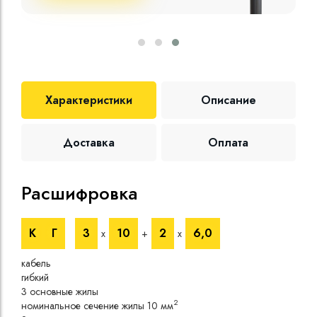
Характеристики
Описание
Доставка
Оплата
Расшифровка
Те
К
Г
3
10
2
6,0
х
+
х
Номи
напр
кабель
Номи
гибкий
напр
3 основные жилы
Испы
2
номинальное сечение жилы 10 мм
напр