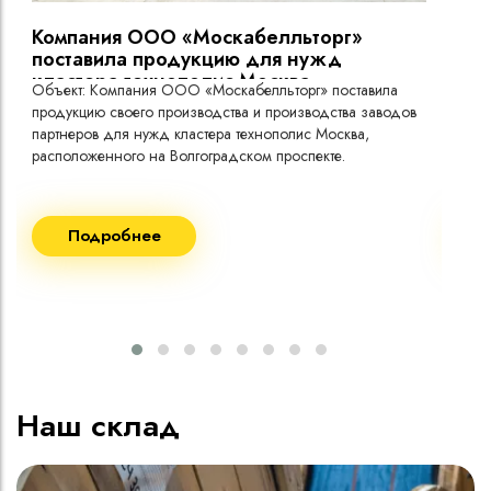
Компания ООО «Москабелльторг»
Вы
поставила продукцию для нужд
кластера технополис Москва.
Объект: Компания ООО «Москабелльторг» поставила
Объ
продукцию своего производства и производства заводов
Меж
партнеров для нужд кластера технополис Москва,
расположенного на Волгоградском проспекте.
Рек
Поставка кабеля:
Пост
Подробнее
ВВГнг(A) LS - 1кВ 1х240 20 000м
ВВГ
ВВГнг(A) LS - 1кВ 1х185 20 000м
ВВГ
ВВГ
ВВГ
ВВГ
Наш склад