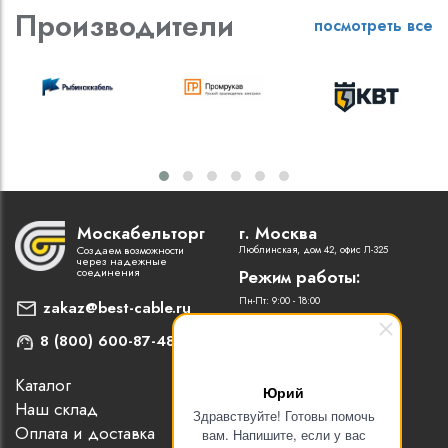
Производители
посмотреть все
Москабельторг
г. Москва
Создаем возможности
Люблинская, дом 42, офис Л-325
через надежные
соединения
Режим работы:
Пн-Пт: 9:00 - 18:00
zakaz@best-cable.ru
8 (800) 600-87-48
Каталог
Наши партнеры
Юрий
Наш склад
Статьи
Здравствуйте! Готовы помочь
Оплата и доставка
Контакты
вам. Напишите, если у вас