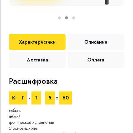
Характеристики
Описание
Доставка
Оплата
Расшифровка
Те
К
Г
Т
5
50
-
х
Номи
напр
кабель
Номи
гибкий
напр
тропическое исполнение
Испы
5 основных жил
напр
2