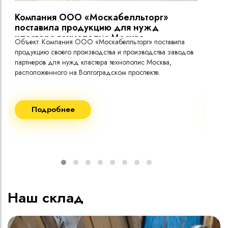
Кабель имеет тропическое исполнение
Компания ООО «Москабелльторг»
Вы
поставила продукцию для нужд
кластера технополис Москва.
Объект: Компания ООО «Москабелльторг» поставила
Объ
продукцию своего производства и производства заводов
Меж
партнеров для нужд кластера технополис Москва,
расположенного на Волгоградском проспекте.
Рек
Поставка кабеля:
Пост
Подробнее
ВВГнг(A) LS - 1кВ 1х240 20 000м
ВВГ
ВВГнг(A) LS - 1кВ 1х185 20 000м
ВВГ
ВВГ
ВВГ
ВВГ
Наш склад