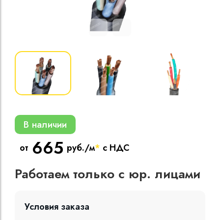
Кабели силовые
полиэтиленовой
кВ
Кабели силовые
изоляцией
В наличии
665
от
руб./м
*
с НДС
Работаем только с юр. лицами
Условия заказа