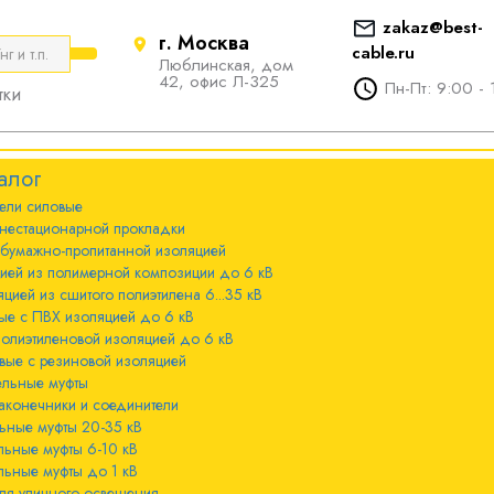
zakaz@best-
г. Москва
cable.ru
Люблинская, дом
е
ты
Болтовые наконечники и
42, офис Л-325
Пн-Пт: 9:00 - 
тки
соединители
стационарной
ечники и
Болтовые наконечники и
алог
соединители 10-240мм²
ели cиловые
 с бумажно-
ы 20-35 кВ
нестационарной прокладки
оляцией
Болтовые наконечники и
 бумажно-пропитанной изоляцией
соединители 300-800мм
ы 6-10 кВ
цией из полимерной композиции до 6 кВ
 с изоляцией из
цией из сшитого полиэтилена 6...35 кВ
мпозиции до 6
ые с ПВХ изоляцией до 6 кВ
ы до 1 кВ
полиэтиленовой изоляцией до 6 кВ
вые с резиновой изоляцией
ного освещения
ельные муфты
 с изоляцией из
аконечники и соединители
лена 6...35 кВ
ьные муфты 20-35 кВ
льные муфты 6-10 кВ
 с ПВХ
льные муфты до 1 кВ
 кВ
ля уличного освещения