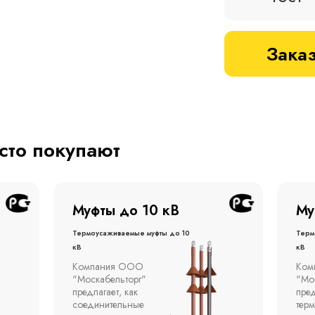
Заказ
асто покупают
Муфты до 1 кВ
Му
Термоусаживаемые муфты до 1
терм
кВ
кВ
Компания ООО
Муфт
"Москабельторг"
тонн
предлагает концевые
откр
термоусаживаемые муфты
эста