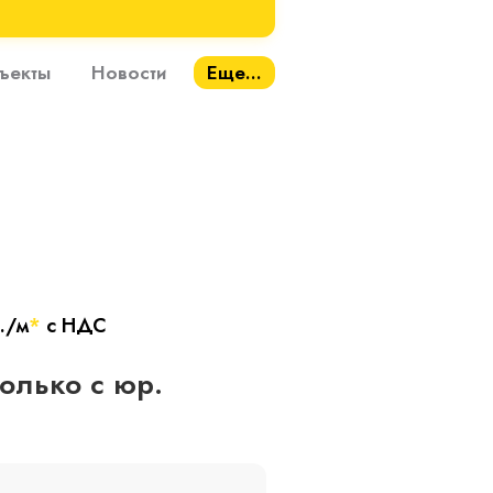
ъекты
Новости
Еще...
./м
*
с НДС
только с юр.