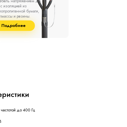
ах, при температуре
термоусаживаемые муфты
ужающей среды от -50
на кабель напряжением 
о +50 °С, а также при
10 кВ с изоляцией из
сительной влажности
маслопропитанной бумаг
8% и температуре до
и сшитого полиэтилена
Подробнее
Подробнее
°С.
собственного производст
еристики
 частотой до 400 Гц
В