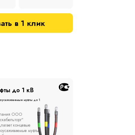
ать в 1 клик
фты до 20 кВ
Муфты до 10 кВ
оусаживаемые муфты до 20
Термоусаживаемые муфты до 
кВ
ы устанавливаются в
Компания ООО
елях, каналах, на
"Москабельторг"
ытом воздухе на
предлагает, как
кадах и кабельных
соединительные