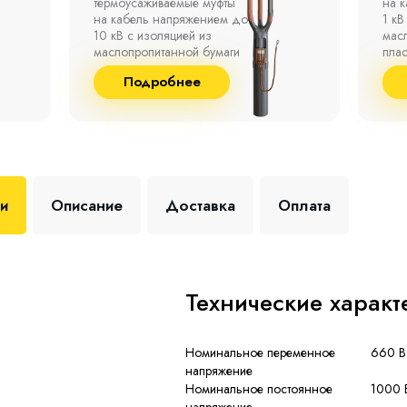
на кабель напряжением до
полк
1 кВ с изоляцией из
окр
маслопропитанной бумаги,
°С д
пластмассы и резины.
отно
до 9
Подробнее
+35 
ки
Описание
Доставка
Оплата
Технические характ
Номинальное переменное
660 В
напряжение
Номинальное постоянное
1000 