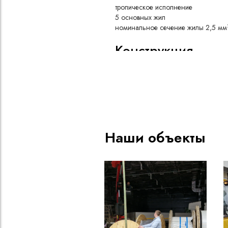
тропическое исполнение
5 основных жил
номинальное сечение жилы 2,5 мм
Конструкция
Медные жилы, скрученные вм
проволоки класса 5, обеспеч
передачу тока. В зависимости
могут быть изготовлены из ме
луженных проволок (КГ-Т)
Слой ПЭТ-Э пленки защищает
внешней среды и повышает е
Наши объекты
Изоляция из резины РТИ-1 
защищает жилы от коротких 
маркирована цифрой (1-5) и ц
коричневый), а заземляющая
цветом
Слой ПЭТ-Э пленки поверх 
обеспечивает дополнительну
воздействий
Оболочка из резины РШТ-2