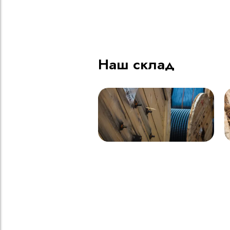
ВВГнг(A) LS - 1кВ 1х185 20
В
000м
Наш склад