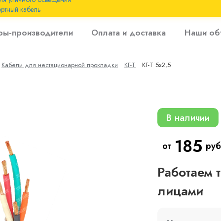
ртный кабель
 с
ры-производители
Оплата и доставка
Наши об
 изоляцией до 6
Кабели для нестационарной прокладки
КГ-Т
КГ-Т 5х2,5
 с резиновой
В наличии
185
от
руб
Работаем 
лицами