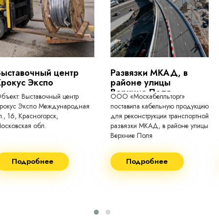
лнительную защиту от
токопроводящие для кабелей, проводо
 обеспечивает
сполнение
Выставочный центр
Развязки МКАД, в
Крокус Экспо
районе улицы
Верхние Поля
бъект: Выставочный центр
ООО «Москабелльторг»
рокус Экспо Международная
поставила кабельную продукцию
л., 16, Красногорск,
для реконструкции транспортной
осковская обл.
развязки МКАД, в районе улицы
Верхние Поля
еконструкция 2024.
Строительство 2023 год
Подробнее
Подробнее
оставка кабеля:
Поставка кабеля:
ВГнг(A) - 1кВ 3х150 455м
ВГнг(A) - 1кВ 4х35 63м
ВБШВнг(А)-LS 4х35) -
ВГнг(A) - 1кВ 4х70 150м
1кВ 20000м
ВГнг(A) - 1кВ 4х95 450м
ВБШВнг(А)-LS 4х25) -