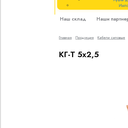
Импо
Кабели силовые
Наш склад
Наши партне
полиэтиленовой
кВ
Главная
Продукция
Кабели cиловые
Кабели силовые
изоляцией
КГ-Т 5х2,5