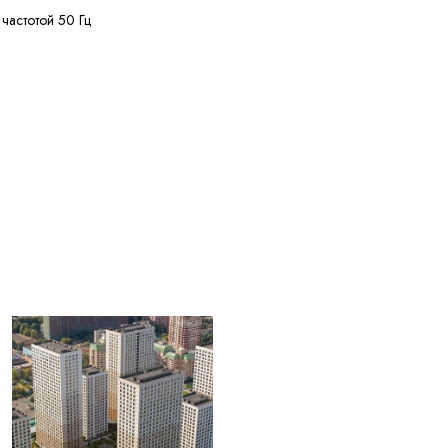
 частотой 50 Гц
нее 50 МОм·км
нее 150 м
лее 20% кусками от 20
ужных диаметров
+55 °C
ее 4 лет с даты
вления
ЫЕ ДЛЯ
004) Жилы