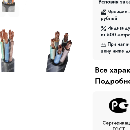
Условия зак
Минималь
рублей
Индивиду
от 500
метр
При нали
цену ниже
д
Все хара
Подробно
Сертификац
ГОСТ