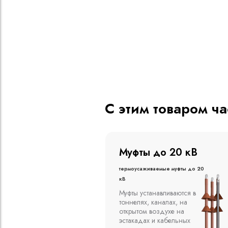
С этим товаром ч
о 20 кВ
Муфты до 10 кВ
ые муфты до 20
Термоусаживаемые муфты до 10
кВ
вливаются в
Компания ООО
алах, на
"Москабельторг"
духе на
предлагает, как
кабельных
соединительные