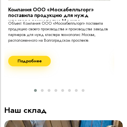
Кабель имеет тропическое исполнение
Компания ООО «Москабелльторг»
Вы
поставила продукцию для нужд
кластера технополис Москва.
Объект: Компания ООО «Москабелльторг» поставила
Объ
продукцию своего производства и производства заводов
Меж
партнеров для нужд кластера технополис Москва,
расположенного на Волгоградском проспекте.
Рек
Поставка кабеля:
Пост
Подробнее
ВВГнг(A) LS - 1кВ 1х240 20 000м
ВВГ
ВВГнг(A) LS - 1кВ 1х185 20 000м
ВВГ
ВВГ
ВВГ
ВВГ
Наш склад