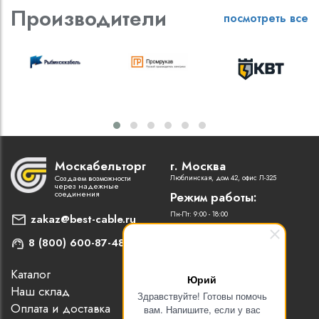
Производители
посмотреть все
Москабельторг
г. Москва
Создаем возможности
Люблинская, дом 42, офис Л-325
через надежные
соединения
Режим работы:
Пн-Пт: 9:00 - 18:00
zakaz@best-cable.ru
8 (800) 600-87-48
Каталог
Наши партнеры
Юрий
Наш склад
Статьи
Здравствуйте! Готовы помочь
Оплата и доставка
Контакты
вам. Напишите, если у вас