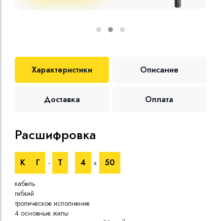
Характеристики
Описание
Доставка
Оплата
Расшифровка
Те
К
Г
Т
4
50
-
х
Номи
напр
кабель
Номи
гибкий
напр
тропическое исполнение
Испы
4 основные жилы
напр
2