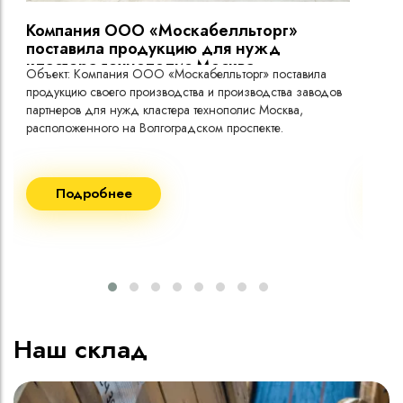
Кабель имеет тропическое исполнение
Компания ООО «Москабелльторг»
Вы
поставила продукцию для нужд
кластера технополис Москва.
Объект: Компания ООО «Москабелльторг» поставила
Объ
продукцию своего производства и производства заводов
Меж
партнеров для нужд кластера технополис Москва,
расположенного на Волгоградском проспекте.
Рек
Поставка кабеля:
Пост
Подробнее
ВВГнг(A) LS - 1кВ 1х240 20 000м
ВВГ
ВВГнг(A) LS - 1кВ 1х185 20 000м
ВВГ
ВВГ
ВВГ
ВВГ
Наш склад