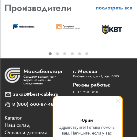
Производители
посмотреть все
Москабельторг
г. Москва
Создаем возможности
Люблинская, дом 42, офис Л-325
через надежные
соединения
Режим работы:
Пн-Пт: 9:00 - 18:00
zakaz@best-cable.ru
8 (800) 600-87-48
Каталог
Наши партнеры
Юрий
Наш склад
Статьи
Здравствуйте! Готовы помочь
Оплата и доставка
Контакты
вам. Напишите, если у вас