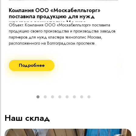
Кабель имеет тропическое исполнение
Компания ООО «Москабелльторг»
Вы
поставила продукцию для нужд
кластера технополис Москва.
Объект: Компания ООО «Москабелльторг» поставила
Объ
продукцию своего производства и производства заводов
Меж
партнеров для нужд кластера технополис Москва,
расположенного на Волгоградском проспекте.
Рек
Поставка кабеля:
Пост
Подробнее
ВВГнг(A) LS - 1кВ 1х240 20 000м
ВВГ
ВВГнг(A) LS - 1кВ 1х185 20 000м
ВВГ
ВВГ
ВВГ
ВВГ
Наш склад