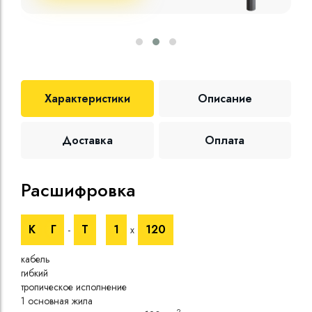
Характеристики
Описание
Доставка
Оплата
Расшифровка
Те
К
Г
Т
1
120
-
х
Номи
напр
кабель
Номи
гибкий
напр
тропическое исполнение
Испы
1 основная жила
напр
2