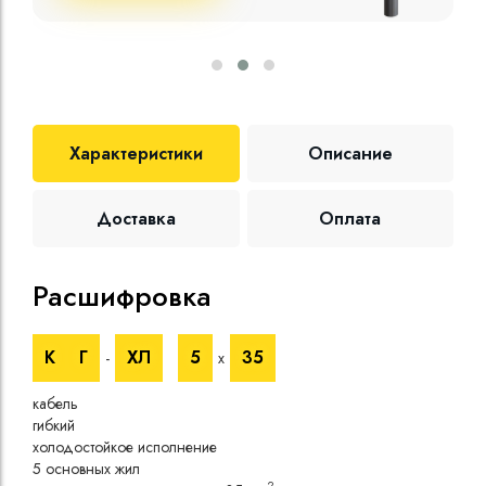
Характеристики
Описание
Доставка
Оплата
Расшифровка
Те
К
Г
ХЛ
5
35
-
х
Номи
напр
кабель
Номи
гибкий
напр
холодостойкое исполнение
Испы
5 основных жил
напр
2