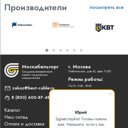
Производители
посмотреть все
Москабельторг
г. Москва
Создаем возможности
Люблинская, дом 42, офис Л-325
через надежные
соединения
Режим работы:
Пн-Пт: 9:00 - 18:00
zakaz@best-cable.ru
8 (800) 600-87-48
Каталог
Наши партнеры
Юрий
Наш склад
Статьи
Здравствуйте! Готовы помочь
Оплата и доставка
Контакты
вам. Напишите, если у вас