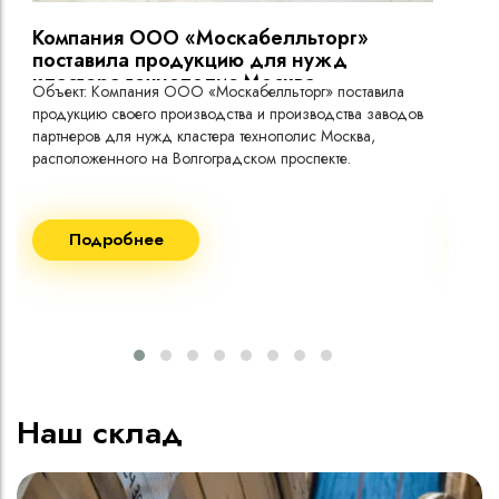
Компания ООО «Москабелльторг»
Вы
поставила продукцию для нужд
кластера технополис Москва.
Объект: Компания ООО «Москабелльторг» поставила
Объ
продукцию своего производства и производства заводов
Меж
партнеров для нужд кластера технополис Москва,
расположенного на Волгоградском проспекте.
Рек
Поставка кабеля:
Пост
Подробнее
ВВГнг(A) LS - 1кВ 1х240 20 000м
ВВГ
ВВГнг(A) LS - 1кВ 1х185 20 000м
ВВГ
ВВГ
ВВГ
ВВГ
Наш склад