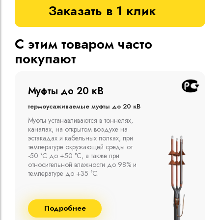
Заказать в 1 клик
С этим товаром часто
покупают
Муфты до 10 кВ
Термоусаживаемые муфты до 10 кВ
Компания ООО "Москабельторг"
предлагает, как соединительные
термоусаживаемые муфты на кабель
напряжением до 10 кВ с изоляцией
из маслопропитанной бумаги и
сшитого полиэтилена собственного
производства
Подробнее