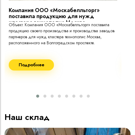
Компания ООО «Москабелльторг»
Вы
поставила продукцию для нужд
кластера технополис Москва.
Объект: Компания ООО «Москабелльторг» поставила
Объ
продукцию своего производства и производства заводов
Меж
партнеров для нужд кластера технополис Москва,
расположенного на Волгоградском проспекте.
Рек
Поставка кабеля:
Пост
Подробнее
ВВГнг(A) LS - 1кВ 1х240 20 000м
ВВГ
ВВГнг(A) LS - 1кВ 1х185 20 000м
ВВГ
ВВГ
ВВГ
ВВГ
Наш склад