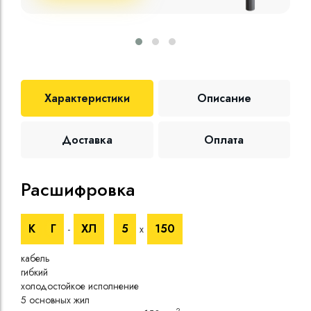
Характеристики
Описание
Доставка
Оплата
Расшифровка
Те
К
Г
ХЛ
5
150
-
х
Номи
напр
кабель
Номи
гибкий
напр
холодостойкое исполнение
Испы
5 основных жил
напр
2