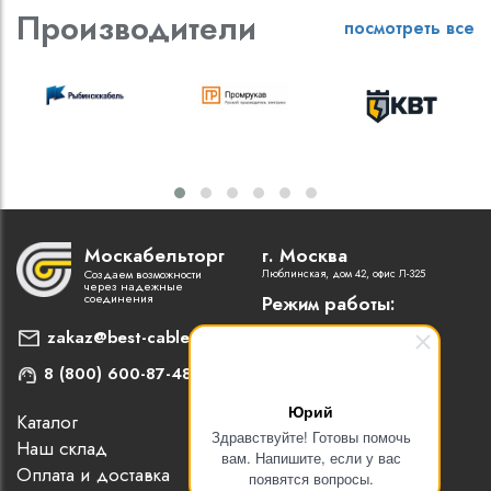
Производители
посмотреть все
Москабельторг
г. Москва
Создаем возможности
Люблинская, дом 42, офис Л-325
через надежные
соединения
Режим работы:
Пн-Пт: 9:00 - 18:00
zakaz@best-cable.ru
8 (800) 600-87-48
Юрий
Каталог
Наши партнеры
Здравствуйте! Готовы помочь
Наш склад
Статьи
вам. Напишите, если у вас
Оплата и доставка
Контакты
появятся вопросы.