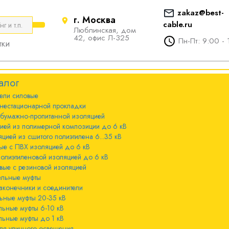
zakaz@best-
г. Москва
cable.ru
Люблинская, дом
е
ты
Болтовые наконечники и
42, офис Л-325
Пн-Пт: 9:00 - 
тки
соединители
стационарной
ечники и
Болтовые наконечники и
алог
соединители 10-240мм²
ели cиловые
 с бумажно-
ы 20-35 кВ
нестационарной прокладки
оляцией
Болтовые наконечники и
 бумажно-пропитанной изоляцией
соединители 300-800мм
ы 6-10 кВ
цией из полимерной композиции до 6 кВ
 с изоляцией из
цией из сшитого полиэтилена 6...35 кВ
мпозиции до 6
ые с ПВХ изоляцией до 6 кВ
ы до 1 кВ
полиэтиленовой изоляцией до 6 кВ
вые с резиновой изоляцией
ного освещения
ельные муфты
 с изоляцией из
аконечники и соединители
лена 6...35 кВ
ьные муфты 20-35 кВ
льные муфты 6-10 кВ
 с ПВХ
льные муфты до 1 кВ
 кВ
ля уличного освещения