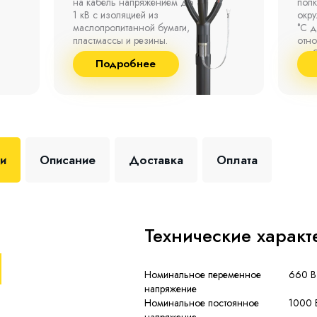
на кабель напряжением до
полк
1 кВ с изоляцией из
окр
маслопропитанной бумаги,
°С д
пластмассы и резины.
отно
до 9
Подробнее
+35 
ки
Описание
Доставка
Оплата
Технические характ
Номинальное переменное
660 В
напряжение
Номинальное постоянное
1000 