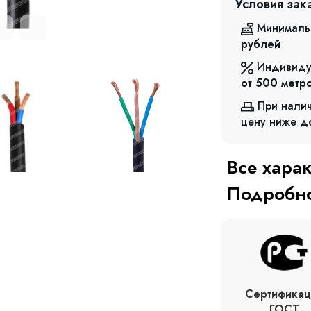
Условия зак
Минималь
рублей
Индивиду
от 500
метр
При нали
цену ниже
д
Все хара
Подробно
Сертификац
ГОСТ