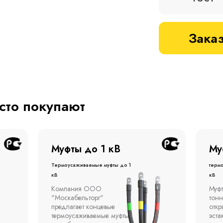
Заказ
асто покупают
Муфты до 1 кВ
Му
Термоусаживаемые муфты до 1
терм
кВ
кВ
Компания ООО
Муфт
"Москабельторг"
тонн
предлагает концевые
откр
термоусаживаемые муфты
эста