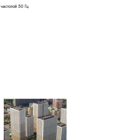
 частотой 50 Гц
нее 50 МОм·км
нее 125 м
лее 20% кусками от 20
ужных диаметров
+50 °C
ее 4 лет с даты
вления
ЫЕ ДЛЯ
004) Жилы