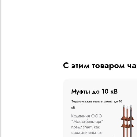
С этим товаром ч
о 20 кВ
Муфты до 10 кВ
ые муфты до 20
Термоусаживаемые муфты до 10
кВ
вливаются в
Компания ООО
алах, на
"Москабельторг"
духе на
предлагает, как
кабельных
соединительные