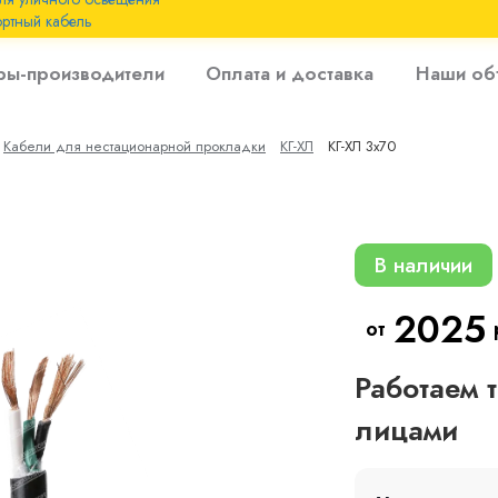
ртный кабель
 с
ры-производители
Оплата и доставка
Наши об
 изоляцией до 6
Кабели для нестационарной прокладки
КГ-ХЛ
КГ-ХЛ 3х70
 с резиновой
В наличии
2025
от
Работаем 
лицами