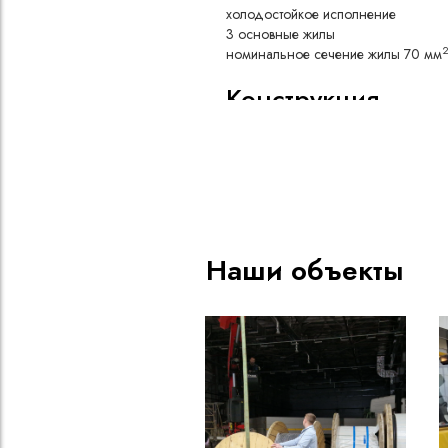
холодостойкое исполнение
3 основные жилы
номинальное сечение жилы 70 мм
Конструкция
Медная токопроводящая жи
Пленка из полиэтилентерефта
Несколько изолированных жи
Изоляция из каучуковой рез
Оболочка из каучуковой рез
Холодостойкое исполнение
Наши объекты