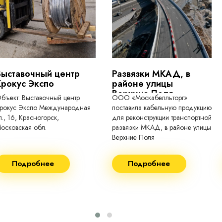
токопроводящие для кабелей, проводо
Выставочный центр
Развязки МКАД, в
Крокус Экспо
районе улицы
Верхние Поля
бъект: Выставочный центр
ООО «Москабелльторг»
рокус Экспо Международная
поставила кабельную продукцию
л., 16, Красногорск,
для реконструкции транспортной
осковская обл.
развязки МКАД, в районе улицы
Верхние Поля
еконструкция 2024.
Строительство 2023 год
Подробнее
Подробнее
оставка кабеля:
Поставка кабеля:
ВГнг(A) - 1кВ 3х150 455м
ВГнг(A) - 1кВ 4х35 63м
ВБШВнг(А)-LS 4х35) -
ВГнг(A) - 1кВ 4х70 150м
1кВ 20000м
ВГнг(A) - 1кВ 4х95 450м
ВБШВнг(А)-LS 4х25) -