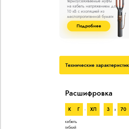
емпературе
термоусаживаемые муфты
среды от -50
на кабель напряжением до
 а также при
10 кВ с изоляцией из
й влажности
маслопропитанной бумаги
пературе до
и сшитого полиэтилена
бнее
Подробнее
собственного производства
Технические характеристи
Расшифровка
К
Г
ХЛ
3
70
-
х
кабель
гибкий