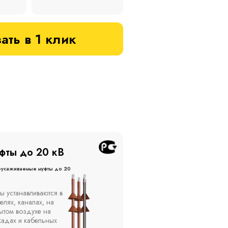
ать в 1 клик
фты до 20 кВ
Муфты до 10 кВ
оусаживаемые муфты до 20
Термоусаживаемые муфты до 
кВ
ы устанавливаются в
Компания ООО
елях, каналах, на
"Москабельторг"
ытом воздухе на
предлагает, как
кадах и кабельных
соединительные