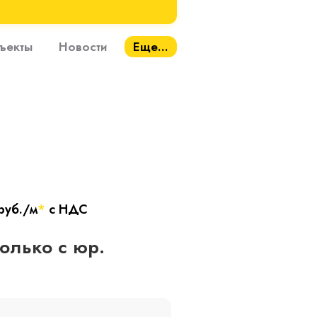
ъекты
Новости
Еще...
руб./м
*
с НДС
только с юр.