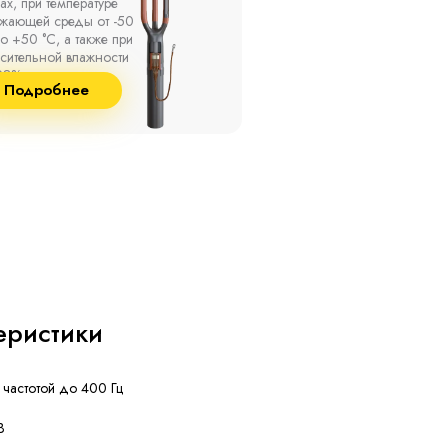
ах, при температуре
термоусаживаемые муфты
ужающей среды от -50
на кабель напряжением 
о +50 °С, а также при
10 кВ с изоляцией из
сительной влажности
маслопропитанной бумаг
8% и температуре до
и сшитого полиэтилена
Подробнее
Подробнее
°С.
собственного производст
еристики
 частотой до 400 Гц
В