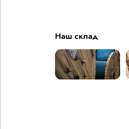
ВВГнг(A) LS - 1кВ 1х185 20
В
000м
Наш склад