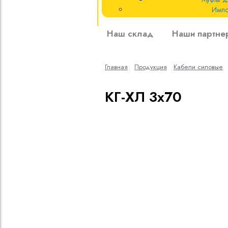
Импо
Кабели силовые
Наш склад
Наши партне
полиэтиленовой
кВ
Главная
Продукция
Кабели cиловые
Кабели силовые
изоляцией
КГ-ХЛ 3х70