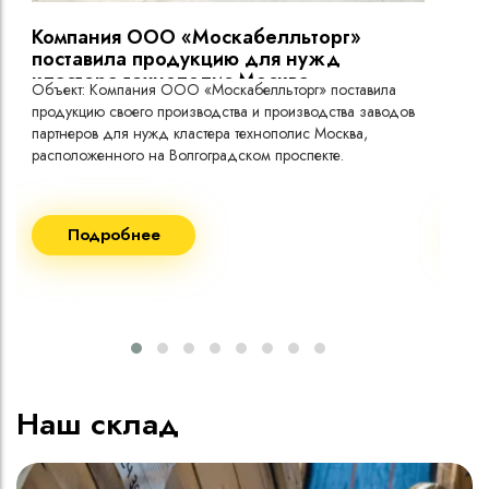
Компания ООО «Москабелльторг»
Вы
поставила продукцию для нужд
кластера технополис Москва.
Объект: Компания ООО «Москабелльторг» поставила
Объ
продукцию своего производства и производства заводов
Меж
партнеров для нужд кластера технополис Москва,
расположенного на Волгоградском проспекте.
Рек
Поставка кабеля:
Пост
Подробнее
ВВГнг(A) LS - 1кВ 1х240 20 000м
ВВГ
ВВГнг(A) LS - 1кВ 1х185 20 000м
ВВГ
ВВГ
ВВГ
ВВГ
Наш склад