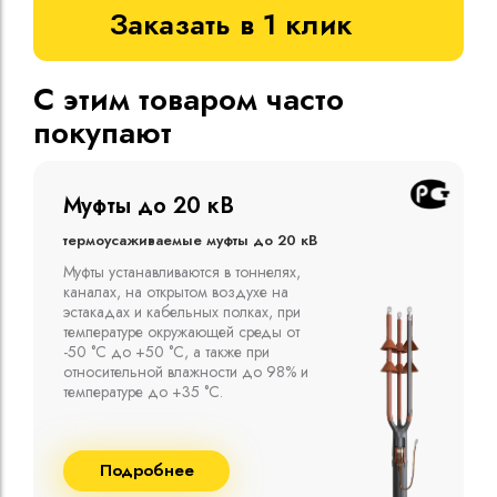
Заказать в 1 клик
С этим товаром часто
покупают
Муфты до 10 кВ
Термоусаживаемые муфты до 10 кВ
Компания ООО "Москабельторг"
предлагает, как соединительные
термоусаживаемые муфты на кабель
напряжением до 10 кВ с изоляцией
из маслопропитанной бумаги и
сшитого полиэтилена собственного
производства
Подробнее