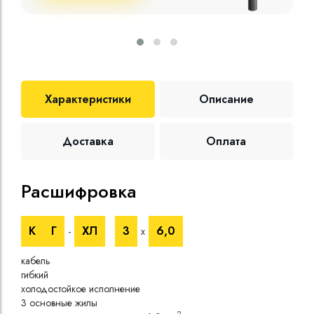
Характеристики
Описание
Доставка
Оплата
Расшифровка
Те
К
Г
ХЛ
3
6,0
-
х
Номи
напр
кабель
Номи
гибкий
напр
холодостойкое исполнение
Испы
3 основные жилы
напр
2