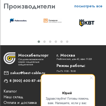
Производители
посмотреть все
Москабельторг
г. Москва
Создаем возможности
Люблинская, дом 42, офис Л-325
через надежные
соединения
Режим работы:
Пн-Пт: 9:00 - 18:00
zakaz@best-cable.ru
8 (800) 600-87-48
Каталог
Наши партнеры
Юрий
Наш склад
Статьи
Здравствуйте! Готовы помочь
Оплата и доставка
Контакты
вам. Напишите, если у вас