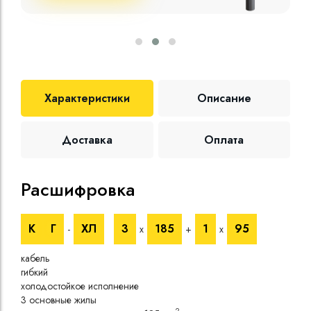
Характеристики
Описание
Доставка
Оплата
Расшифровка
Те
К
Г
ХЛ
3
185
1
95
-
х
+
х
Номи
напр
кабель
Номи
гибкий
напр
холодостойкое исполнение
Испы
3 основные жилы
напр
2