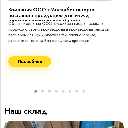
Компания ООО «Москабелльторг»
Вы
поставила продукцию для нужд
кластера технополис Москва.
Объект: Компания ООО «Москабелльторг» поставила
Объ
продукцию своего производства и производства заводов
Меж
партнеров для нужд кластера технополис Москва,
расположенного на Волгоградском проспекте.
Рек
Поставка кабеля:
Пост
Подробнее
ВВГнг(A) LS - 1кВ 1х240 20 000м
ВВГ
ВВГнг(A) LS - 1кВ 1х185 20 000м
ВВГ
ВВГ
ВВГ
ВВГ
Наш склад