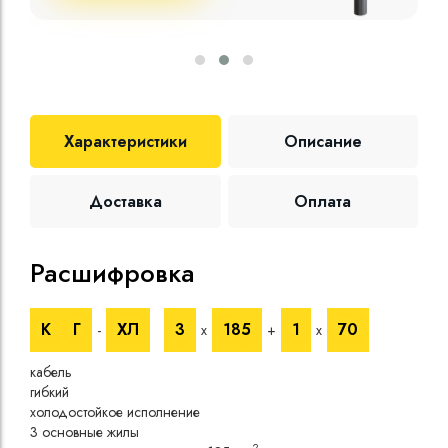
Характеристики
Описание
Доставка
Оплата
Расшифровка
Те
К
Г
ХЛ
3
185
1
70
-
х
+
х
Номи
напр
кабель
Номи
гибкий
напр
холодостойкое исполнение
Испы
3 основные жилы
напр
2