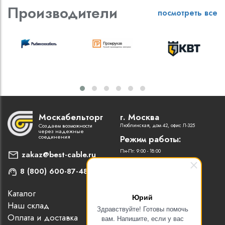
Производители
посмотреть все
Москабельторг
г. Москва
Создаем возможности
Люблинская, дом 42, офис Л-325
через надежные
соединения
Режим работы:
Пн-Пт: 9:00 - 18:00
zakaz@best-cable.ru
8 (800) 600-87-48
Каталог
Наши партнеры
Юрий
Наш склад
Статьи
Здравствуйте! Готовы помочь
Оплата и доставка
Контакты
вам. Напишите, если у вас