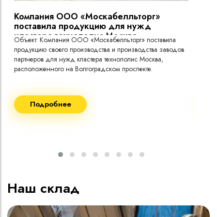
Компания ООО «Москабелльторг»
Вы
поставила продукцию для нужд
кластера технополис Москва.
Объект: Компания ООО «Москабелльторг» поставила
Объ
продукцию своего производства и производства заводов
Меж
партнеров для нужд кластера технополис Москва,
расположенного на Волгоградском проспекте.
Рек
Поставка кабеля:
Пост
Подробнее
ВВГнг(A) LS - 1кВ 1х240 20 000м
ВВГ
ВВГнг(A) LS - 1кВ 1х185 20 000м
ВВГ
ВВГ
ВВГ
ВВГ
Наш склад