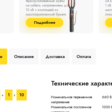
на кабель напряжением до
полк
1 кВ с изоляцией из
окр
маслопропитанной бумаги,
°С д
пластмассы и резины.
отно
до 9
Подробнее
+35 
ки
Описание
Доставка
Оплата
Технические характ
1
10
+
х
Номинальное переменное
660 В
напряжение
Номинальное постоянное
1000 