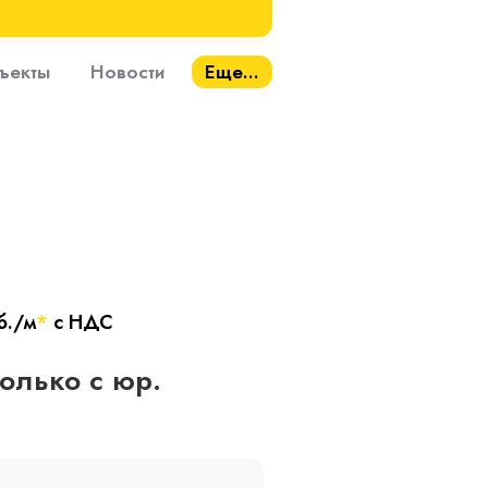
ъекты
Новости
Еще...
б./м
*
с НДС
только с юр.