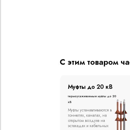
С этим товаром ч
о 20 кВ
Муфты до 10 кВ
ые муфты до 20
Термоусаживаемые муфты до 10
кВ
вливаются в
Компания ООО
алах, на
"Москабельторг"
духе на
предлагает, как
кабельных
соединительные