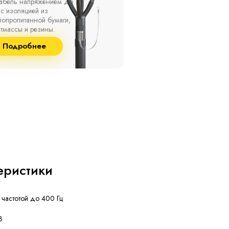
ах, при температуре
термоусаживаемые муфты
ужающей среды от -50
на кабель напряжением 
о +50 °С, а также при
10 кВ с изоляцией из
сительной влажности
маслопропитанной бумаг
8% и температуре до
и сшитого полиэтилена
Подробнее
Подробнее
°С.
собственного производст
еристики
 частотой до 400 Гц
В