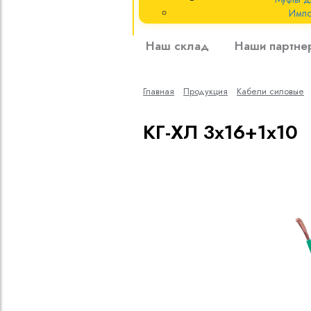
Импо
Кабели силовые
Наш склад
Наши партне
полиэтиленовой
кВ
Главная
Продукция
Кабели cиловые
Кабели силовые
изоляцией
КГ-ХЛ 3х16+1х10