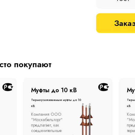
Заказ
асто покупают
Муфты до 1 кВ
Му
Термоусаживаемые муфты до 1
терм
кВ
кВ
Компания ООО
Муфт
"Москабельторг"
тонн
предлагает концевые
откр
термоусаживаемые муфты
эста