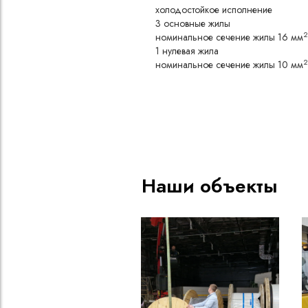
холодостойкое исполнение
3 основные жилы
2
номинальное сечение жилы 16 мм
1 нулевая жила
2
номинальное сечение жилы 10 мм
Конструкция
Медная токопроводящая жи
Пленка из полиэтилентерефта
Несколько изолированных жи
Изоляция из каучуковой рез
Оболочка из каучуковой рез
Наши объекты
Холодостойкое исполнение