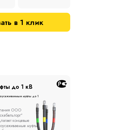
ать в 1 клик
фты до 20 кВ
Муфты до 10 кВ
оусаживаемые муфты до 20
Термоусаживаемые муфты до 
кВ
ы устанавливаются в
Компания ООО
елях, каналах, на
"Москабельторг"
ытом воздухе на
предлагает, как
кадах и кабельных
соединительные