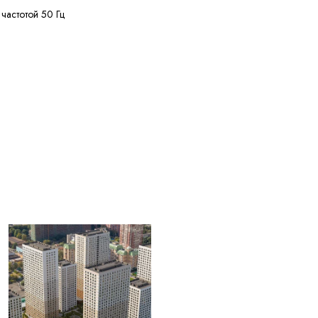
 частотой 50 Гц
нее 50 МОм·км
нее 150 м
лее 20% кусками от 20
ужных диаметров
+50 °C
ее 4 лет с даты
вления
ЫЕ ДЛЯ
004) Жилы