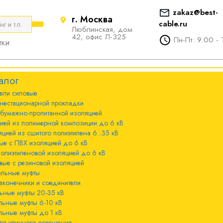
zakaz@best-
г. Москва
cable.ru
Люблинская, дом
е
ты
Болтовые наконечники и
42, офис Л-325
Пн-Пт: 9:00 - 
тки
соединители
стационарной
ечники и
Болтовые наконечники и
алог
соединители 10-240мм²
ели cиловые
 с бумажно-
ы 20-35 кВ
нестационарной прокладки
оляцией
Болтовые наконечники и
 бумажно-пропитанной изоляцией
соединители 300-800мм
ы 6-10 кВ
цией из полимерной композиции до 6 кВ
 с изоляцией из
цией из сшитого полиэтилена 6...35 кВ
мпозиции до 6
ые с ПВХ изоляцией до 6 кВ
ы до 1 кВ
полиэтиленовой изоляцией до 6 кВ
вые с резиновой изоляцией
ного освещения
ельные муфты
 с изоляцией из
аконечники и соединители
лена 6...35 кВ
ьные муфты 20-35 кВ
льные муфты 6-10 кВ
 с ПВХ
льные муфты до 1 кВ
 кВ
ля уличного освещения