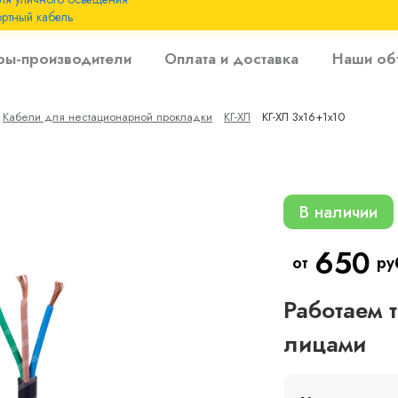
ртный кабель
 с
ры-производители
Оплата и доставка
Наши об
 изоляцией до 6
Кабели для нестационарной прокладки
КГ-ХЛ
КГ-ХЛ 3х16+1х10
 с резиновой
В наличии
650
от
ру
Работаем 
лицами