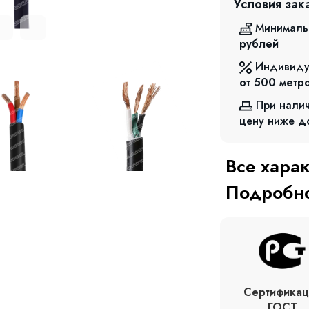
Условия зак
Минималь
рублей
Индивиду
от 500
метр
При нали
цену ниже
д
Все хара
Подробно
Сертификац
ГОСТ