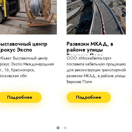
токопроводящие для кабелей, проводо
Выставочный центр
Развязки МКАД, в
Крокус Экспо
районе улицы
Верхние Поля
бъект: Выставочный центр
ООО «Москабелльторг»
рокус Экспо Международная
поставила кабельную продукцию
л., 16, Красногорск,
для реконструкции транспортной
осковская обл.
развязки МКАД, в районе улицы
Верхние Поля
еконструкция 2024.
Строительство 2023 год
Подробнее
Подробнее
оставка кабеля:
Поставка кабеля:
ВГнг(A) - 1кВ 3х150 455м
ВГнг(A) - 1кВ 4х35 63м
ВБШВнг(А)-LS 4х35) -
ВГнг(A) - 1кВ 4х70 150м
1кВ 20000м
ВГнг(A) - 1кВ 4х95 450м
ВБШВнг(А)-LS 4х25) -