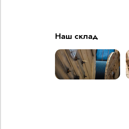
ВВГнг(A) LS - 1кВ 1х185 20
В
000м
Наш склад