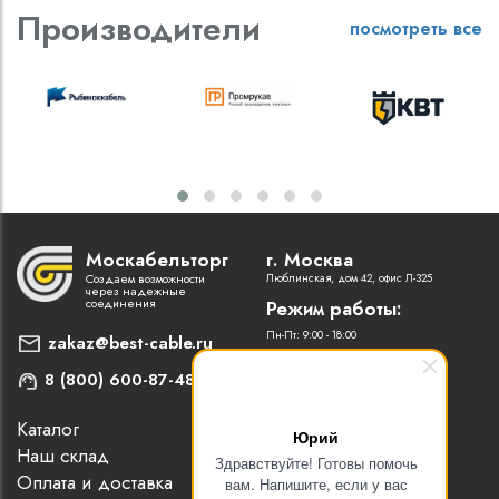
Производители
посмотреть все
Москабельторг
г. Москва
Создаем возможности
Люблинская, дом 42, офис Л-325
через надежные
соединения
Режим работы:
Пн-Пт: 9:00 - 18:00
zakaz@best-cable.ru
8 (800) 600-87-48
Каталог
Наши партнеры
Юрий
Наш склад
Статьи
Здравствуйте! Готовы помочь
Оплата и доставка
Контакты
вам. Напишите, если у вас