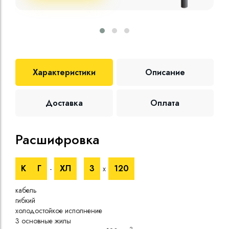
Характеристики
Описание
Доставка
Оплата
Расшифровка
Те
К
Г
ХЛ
3
120
-
х
Номи
напр
кабель
Номи
гибкий
напр
холодостойкое исполнение
Испы
3 основные жилы
напр
2