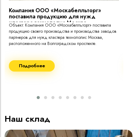
Компания ООО «Москабелльторг»
Вы
поставила продукцию для нужд
кластера технополис Москва.
Объект: Компания ООО «Москабелльторг» поставила
Объ
продукцию своего производства и производства заводов
Меж
партнеров для нужд кластера технополис Москва,
расположенного на Волгоградском проспекте.
Рек
Поставка кабеля:
Пост
Подробнее
ВВГнг(A) LS - 1кВ 1х240 20 000м
ВВГ
ВВГнг(A) LS - 1кВ 1х185 20 000м
ВВГ
ВВГ
ВВГ
ВВГ
Наш склад