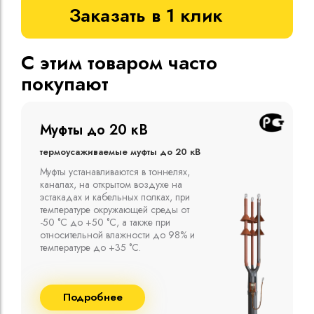
Заказать в 1 клик
С этим товаром часто
покупают
Муфты до 10 кВ
Термоусаживаемые муфты до 10 кВ
Компания ООО "Москабельторг"
предлагает, как соединительные
термоусаживаемые муфты на кабель
напряжением до 10 кВ с изоляцией
из маслопропитанной бумаги и
сшитого полиэтилена собственного
производства
Подробнее