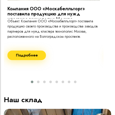
Компания ООО «Москабелльторг»
Вы
поставила продукцию для нужд
кластера технополис Москва.
Объект: Компания ООО «Москабелльторг» поставила
Объ
продукцию своего производства и производства заводов
Меж
партнеров для нужд кластера технополис Москва,
расположенного на Волгоградском проспекте.
Рек
Поставка кабеля:
Пост
Подробнее
ВВГнг(A) LS - 1кВ 1х240 20 000м
ВВГ
ВВГнг(A) LS - 1кВ 1х185 20 000м
ВВГ
ВВГ
ВВГ
ВВГ
Наш склад