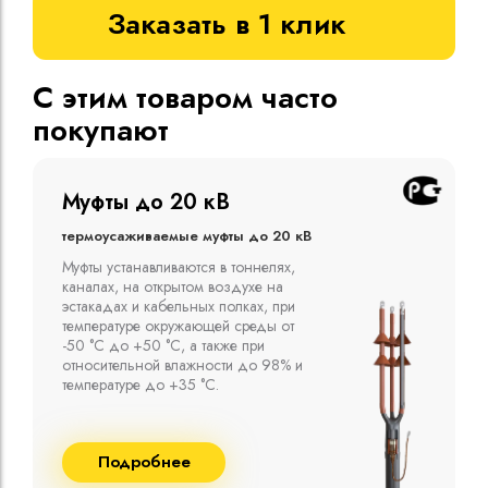
Заказать в 1 клик
С этим товаром часто
покупают
Муфты до 10 кВ
Термоусаживаемые муфты до 10 кВ
Компания ООО "Москабельторг"
предлагает, как соединительные
термоусаживаемые муфты на кабель
напряжением до 10 кВ с изоляцией
из маслопропитанной бумаги и
сшитого полиэтилена собственного
производства
Подробнее