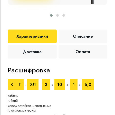
Характеристики
Описание
Доставка
Оплата
Расшифровка
Те
К
Г
ХЛ
3
10
1
6,0
-
х
+
х
Номи
напр
кабель
Номи
гибкий
напр
холодостойкое исполнение
Испы
3 основные жилы
напр
2