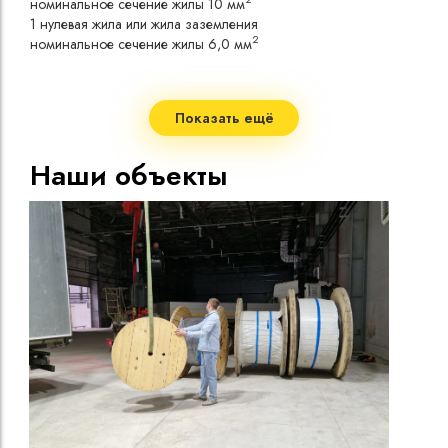
номинальное сечение жилы 10 мм
Врем
1 нулевая жила или жила заземления
Длит
2
номинальное сечение жилы 6,0 мм
нагр
Сопр
Конструкция
при 
Стро
Показать ещё
Медная токопроводящая жила
Мало
Пленка из полиэтилентерефталата (ПЭТ-Э)
Несколько изолированных жил различного цвета
Наши объекты
Допу
Изоляция из каучуковой резины
жил
Оболочка из каучуковой резины
Мини
Холодостойкое исполнение
Диап
Срок
НЕС
токо