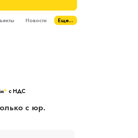
ъекты
Новости
Еще...
/м
*
с НДС
только с юр.