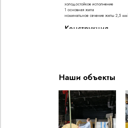
холодостойкое исполнение
1 основная жила
номинальное сечение жилы 2,5 мм
Конструкция
Медная однопроволочная т
круглой формы
Изоляция – из композиции н
термоэластопластов
Оболочка - из композиции н
термоэластопластов холодос
Наши объекты