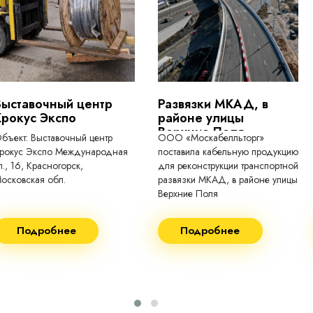
токопроводящие для кабелей, проводо
Выставочный центр
Развязки МКАД, в
Крокус Экспо
районе улицы
Верхние Поля
бъект: Выставочный центр
ООО «Москабелльторг»
рокус Экспо Международная
поставила кабельную продукцию
л., 16, Красногорск,
для реконструкции транспортной
осковская обл.
развязки МКАД, в районе улицы
Верхние Поля
еконструкция 2024.
Строительство 2023 год
Подробнее
Подробнее
оставка кабеля:
Поставка кабеля:
ВГнг(A) - 1кВ 3х150 455м
ВГнг(A) - 1кВ 4х35 63м
ВБШВнг(А)-LS 4х35) -
ВГнг(A) - 1кВ 4х70 150м
1кВ 20000м
ВГнг(A) - 1кВ 4х95 450м
ВБШВнг(А)-LS 4х25) -