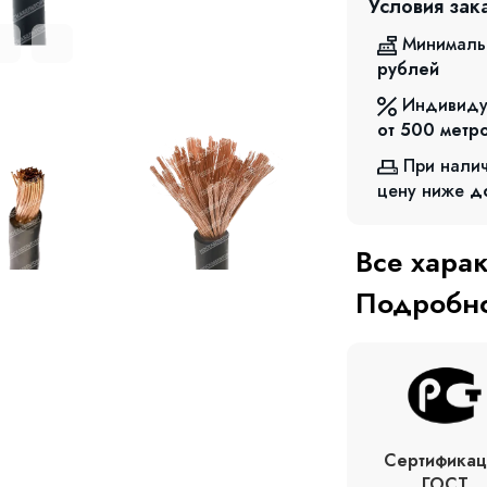
Условия зак
Минималь
рублей
Индивиду
от 500
метр
При нали
цену ниже
д
Все хара
Подробно
Сертификац
ГОСТ