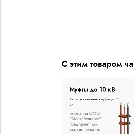
С этим товаром ч
о 20 кВ
Муфты до 10 кВ
ые муфты до 20
Термоусаживаемые муфты до 10
кВ
вливаются в
Компания ООО
алах, на
"Москабельторг"
духе на
предлагает, как
кабельных
соединительные