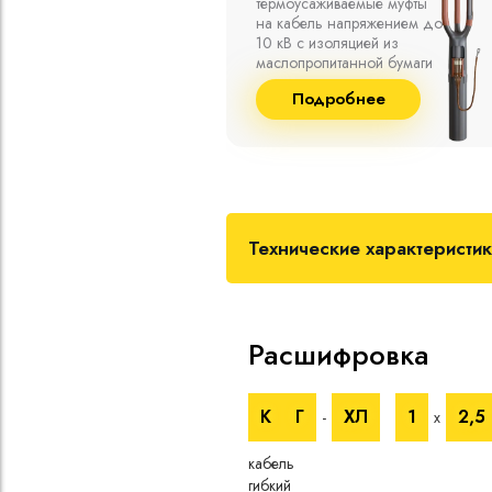
емпературе
термоусаживаемые муфты
среды от -50
на кабель напряжением до
 а также при
10 кВ с изоляцией из
й влажности
маслопропитанной бумаги
пературе до
и сшитого полиэтилена
бнее
Подробнее
собственного производства
Технические характеристи
Расшифровка
К
Г
ХЛ
1
2,5
-
х
кабель
гибкий