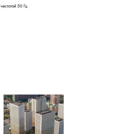
 частотой 50 Гц
нее 50 МОм·км
нее 150 м
лее 20% кусками от 20
ужных диаметров
+50 °C
ее 4 лет с даты
вления
ЫЕ ДЛЯ
004) Жилы