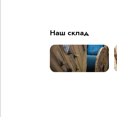
ВВГнг(A) LS - 1кВ 1х185 20
В
000м
Наш склад