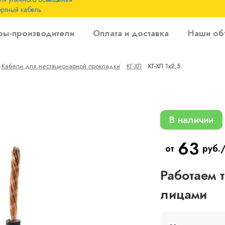
ртный кабель
 с
ры-производители
Оплата и доставка
Наши об
 изоляцией до 6
Кабели для нестационарной прокладки
КГ-ХЛ
КГ-ХЛ 1х2,5
 с резиновой
В наличии
63
от
руб.
Работаем 
лицами