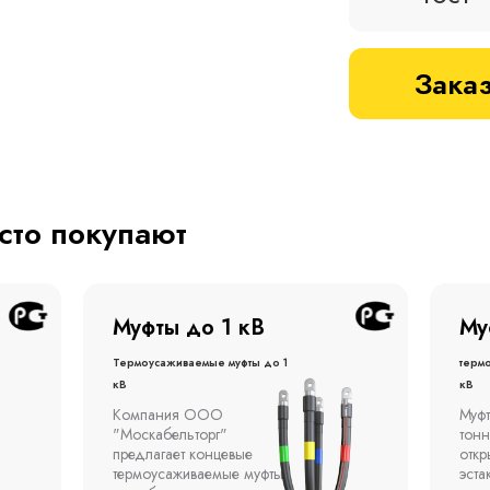
Заказ
асто покупают
Муфты до 1 кВ
Му
Термоусаживаемые муфты до 1
терм
кВ
кВ
Компания ООО
Муфт
"Москабельторг"
тонн
предлагает концевые
откр
термоусаживаемые муфты
эста