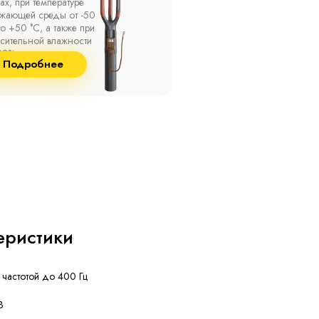
ах, при температуре
термоусаживаемые муфты
ужающей среды от -50
на кабель напряжением 
о +50 °С, а также при
10 кВ с изоляцией из
сительной влажности
маслопропитанной бумаг
8% и температуре до
и сшитого полиэтилена
Подробнее
Подробнее
°С.
собственного производст
еристики
 частотой до 400 Гц
В