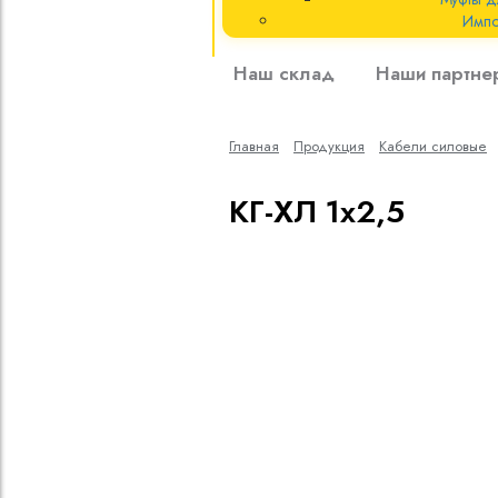
Импо
Кабели силовые
Наш склад
Наши партне
полиэтиленовой
кВ
Главная
Продукция
Кабели cиловые
Кабели силовые
изоляцией
КГ-ХЛ 1х2,5