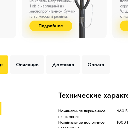
на кабель напряжением до
полк
1 кВ с изоляцией из
окр
маслопропитанной бумаги,
°С д
пластмассы и резины.
отно
до 9
Подробнее
+35 
ки
Описание
Доставка
Оплата
Технические характ
Номинальное переменное
660 В
напряжение
Номинальное постоянное
1000 