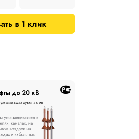
ать в 1 клик
фты до 20 кВ
Муфты до 10 кВ
оусаживаемые муфты до 20
Термоусаживаемые муфты до 
кВ
ы устанавливаются в
Компания ООО
елях, каналах, на
"Москабельторг"
ытом воздухе на
предлагает, как
кадах и кабельных
соединительные