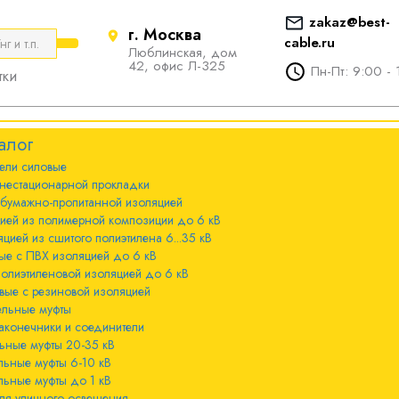
zakaz@best-
г. Москва
cable.ru
Люблинская, дом
е
ты
Болтовые наконечники и
42, офис Л-325
Пн-Пт: 9:00 - 
тки
соединители
стационарной
ечники и
Болтовые наконечники и
алог
соединители 10-240мм²
ели cиловые
 с бумажно-
ы 20-35 кВ
нестационарной прокладки
оляцией
Болтовые наконечники и
 бумажно-пропитанной изоляцией
соединители 300-800мм
ы 6-10 кВ
цией из полимерной композиции до 6 кВ
 с изоляцией из
цией из сшитого полиэтилена 6...35 кВ
мпозиции до 6
ые с ПВХ изоляцией до 6 кВ
ы до 1 кВ
полиэтиленовой изоляцией до 6 кВ
вые с резиновой изоляцией
ного освещения
ельные муфты
 с изоляцией из
аконечники и соединители
лена 6...35 кВ
ьные муфты 20-35 кВ
льные муфты 6-10 кВ
 с ПВХ
льные муфты до 1 кВ
 кВ
ля уличного освещения