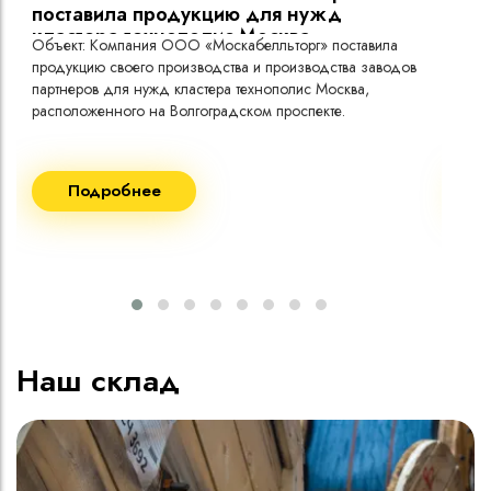
поставила продукцию для нужд
кластера технополис Москва.
Объект: Компания ООО «Москабелльторг» поставила
Объ
продукцию своего производства и производства заводов
Меж
партнеров для нужд кластера технополис Москва,
расположенного на Волгоградском проспекте.
Рек
Поставка кабеля:
Пост
Подробнее
ВВГнг(A) LS - 1кВ 1х240 20 000м
ВВГ
ВВГнг(A) LS - 1кВ 1х185 20 000м
ВВГ
ВВГ
ВВГ
ВВГ
Наш склад