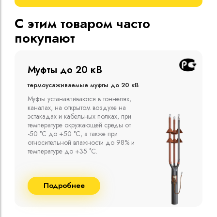
С этим товаром часто
покупают
Муфты до 10 кВ
Термоусаживаемые муфты до 10 кВ
Компания ООО "Москабельторг"
предлагает, как соединительные
термоусаживаемые муфты на кабель
напряжением до 10 кВ с изоляцией
из маслопропитанной бумаги и
сшитого полиэтилена собственного
производства
Подробнее