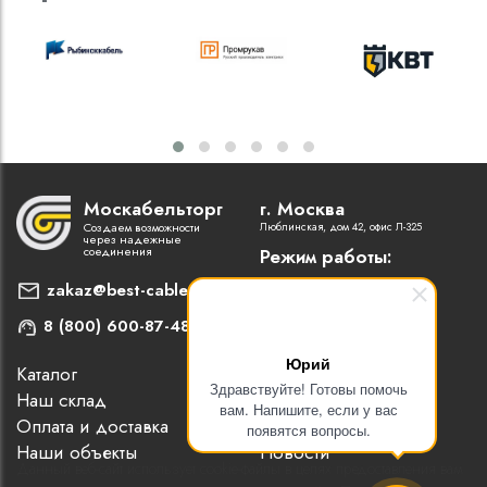
Москабельторг
г. Москва
Создаем возможности
Люблинская, дом 42, офис Л-325
через надежные
соединения
Режим работы:
Пн-Пт: 9:00 - 18:00
zakaz@best-cable.ru
8 (800) 600-87-48
Юрий
Каталог
Наши партнеры
Здравствуйте! Готовы помочь
Наш склад
Статьи
вам. Напишите, если у вас
Оплата и доставка
Контакты
появятся вопросы.
Наши объекты
Новости
Данный веб-сайт использует cookie-файлы в целях предоставления вам