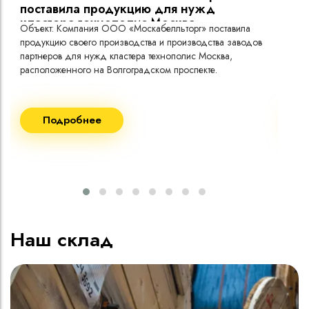
поставила продукцию для нужд
кластера технополис Москва.
Объект: Компания ООО «Москабелльторг» поставила
Объ
продукцию своего производства и производства заводов
Меж
партнеров для нужд кластера технополис Москва,
расположенного на Волгоградском проспекте.
Рек
Поставка кабеля:
Пост
Подробнее
ВВГнг(A) LS - 1кВ 1х240 20 000м
ВВГ
ВВГнг(A) LS - 1кВ 1х185 20 000м
ВВГ
ВВГ
ВВГ
ВВГ
Наш склад