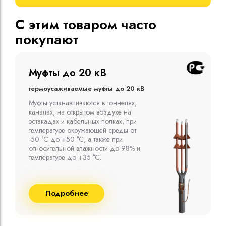
С этим товаром часто
покупают
Муфты до 10 кВ
Термоусаживаемые муфты до 10 кВ
Компания ООО "Москабельторг"
предлагает, как соединительные
термоусаживаемые муфты на кабель
напряжением до 10 кВ с изоляцией
из маслопропитанной бумаги и
сшитого полиэтилена собственного
производства
Подробнее