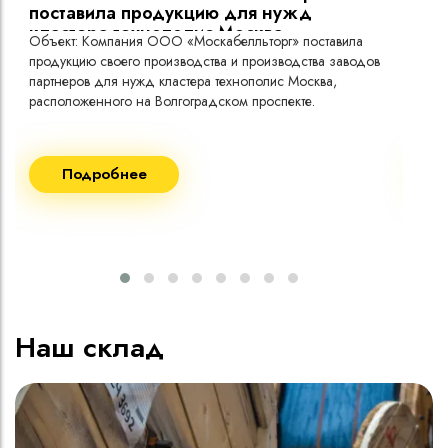
поставила продукцию для нужд
кластера технополис Москва.
Объект: Компания ООО «Москабелльторг» поставила
Объ
продукцию своего производства и производства заводов
Меж
партнеров для нужд кластера технополис Москва,
расположенного на Волгоградском проспекте.
Рек
Поставка кабеля:
Пост
Подробнее
ВВГнг(A) LS - 1кВ 1х240 20 000м
ВВГ
ВВГнг(A) LS - 1кВ 1х185 20 000м
ВВГ
ВВГ
ВВГ
ВВГ
Наш склад