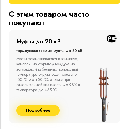
С этим товаром часто
покупают
Муфты до 10 кВ
Термоусаживаемые муфты до 10 кВ
Компания ООО "Москабельторг"
предлагает, как соединительные
термоусаживаемые муфты на кабель
напряжением до 10 кВ с изоляцией
из маслопропитанной бумаги и
сшитого полиэтилена собственного
производства
Подробнее