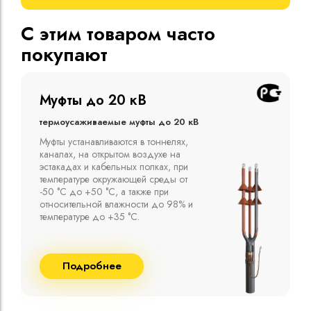
С этим товаром часто
покупают
Муфты до 10 кВ
Термоусаживаемые муфты до 10 кВ
Компания ООО "Москабельторг"
предлагает, как соединительные
термоусаживаемые муфты на кабель
напряжением до 10 кВ с изоляцией
из маслопропитанной бумаги и
сшитого полиэтилена собственного
производства
Подробнее