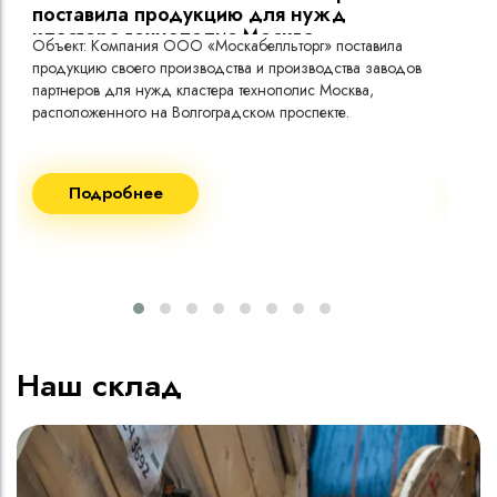
поставила продукцию для нужд
кластера технополис Москва.
Объект: Компания ООО «Москабелльторг» поставила
Объ
продукцию своего производства и производства заводов
Меж
партнеров для нужд кластера технополис Москва,
расположенного на Волгоградском проспекте.
Рек
Поставка кабеля:
Пост
Подробнее
ВВГнг(A) LS - 1кВ 1х240 20 000м
ВВГ
ВВГнг(A) LS - 1кВ 1х185 20 000м
ВВГ
ВВГ
ВВГ
ВВГ
Наш склад