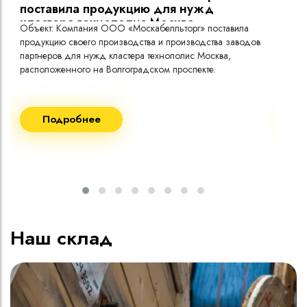
поставила продукцию для нужд
кластера технополис Москва.
Объект: Компания ООО «Москабелльторг» поставила
Объ
продукцию своего производства и производства заводов
Меж
партнеров для нужд кластера технополис Москва,
расположенного на Волгоградском проспекте.
Рек
Поставка кабеля:
Пост
Подробнее
ВВГнг(A) LS - 1кВ 1х240 20 000м
ВВГ
ВВГнг(A) LS - 1кВ 1х185 20 000м
ВВГ
ВВГ
ВВГ
ВВГ
Наш склад