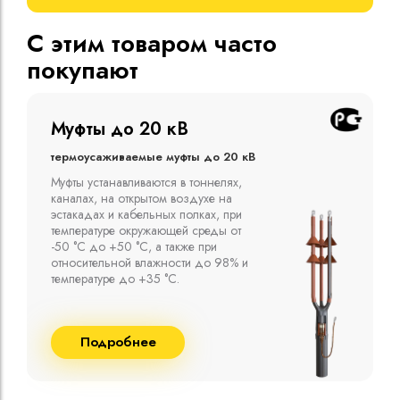
С этим товаром часто
покупают
Муфты до 10 кВ
Термоусаживаемые муфты до 10 кВ
Компания ООО "Москабельторг"
предлагает, как соединительные
термоусаживаемые муфты на кабель
напряжением до 10 кВ с изоляцией
из маслопропитанной бумаги и
сшитого полиэтилена собственного
производства
Подробнее