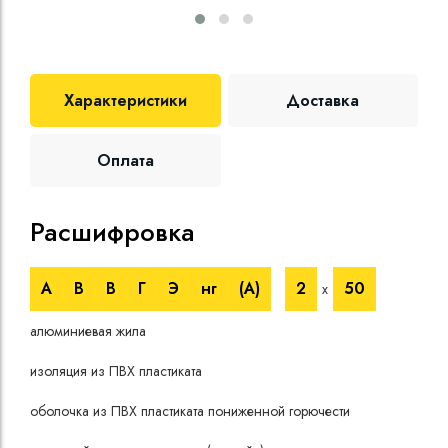
Характеристики
Доставка
Оплата
Расшифровка
Те
А
В
В
Г
Э
нг
(A)
2
50
х
Номи
алюминиевая жила
напр
Испы
изоляция из ПВХ пластиката
напр
Врем
оболочка из ПВХ пластиката пониженной горючести
при 
Длит